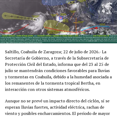
RELATED TOPICS:
UP NEXT
PREVÉN LLUVIAS FUERTES Y VIENTOS INTENSOS EN
COAHUILA
DON'T MISS
PERSISTEN TORMENTAS EN LA REGIÓN DE COAHUILA;
PROTECCIÓN CIVIL EXHORTA A EXTREMAR PRECAUCIONES
Saltillo, Coahuila de Zaragoza; 22 de julio de 2026.- La
* Región Norte: Acuña, especialmente la Serranía del
Secretaría de Gobierno, a través de la Subsecretaría de
Burro, Santa Eulalia y las áreas cercanas a la Presa La
Protección Civil del Estado, informa que del 23 al 25 de
Amistad, donde se prevén lluvias de moderadas a
julio se mantendrán condiciones favorables para lluvias
fuertes, actividad eléctrica, rachas de viento de 40 a 60
y tormentas en Coahuila, debido a la humedad asociada a
kilómetros por hora y posible caída puntual de granizo.
los remanentes de la tormenta tropical Bertha, en
interacción con otros sistemas atmosféricos.
* Regiones Carbonífera y Centro-Desierto: Se mantiene
una baja probabilidad de lluvia; sin embargo, podrían
Aunque no se prevé un impacto directo del ciclón, sí se
presentarse chubascos ligeros y aislados,
esperan lluvias fuertes, actividad eléctrica, rachas de
principalmente en zonas cercanas a Monclova y
viento y posibles encharcamientos. El periodo de mayor
municipios colindantes.