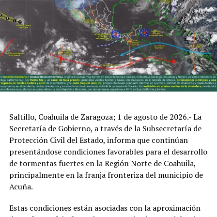
La dependencia recomendó no ingresar a zonas con
encharcamientos, evitar cruzar corrientes de agua y, si
no existe una urgencia, permanecer en un lugar seguro
Saltillo, Coahuila de Zaragoza; 1 de agosto de 2026.- La
durante las horas de mayor escurrimiento. Asimismo,
Secretaría de Gobierno, a través de la Subsecretaría de
exhortó a conducir con precaución, reducir la velocidad
Protección Civil del Estado, informa que continúan
en caso de lluvia y evitar resguardarse bajo árboles,
presentándose condiciones favorables para el desarrollo
anuncios espectaculares o estructuras inestables.
de tormentas fuertes en la Región Norte de Coahuila,
principalmente en la franja fronteriza del municipio de
Protección Civil y Bomberos recordó a la ciudadanía que
Acuña.
cualquier situación de riesgo o emergencia puede
reportarse de inmediato a través del sistema 9-1-1 o
Estas condiciones están asociadas con la aproximación
mediante los grupos ciudadanos de seguridad de