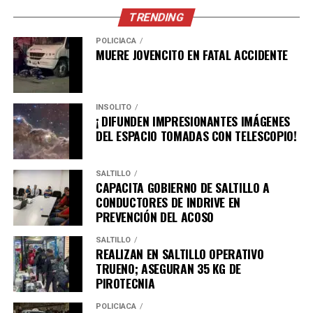
TRENDING
La Subsecretaría de Protección Civil del Estado
mantiene un monitoreo permanente de las condiciones
POLICÍACA
MUERE JOVENCITO EN FATAL ACCIDENTE
meteorológicas y continuará informando
oportunamente sobre cualquier cambio relevante.
INSÓLITO
¡ DIFUNDEN IMPRESIONANTES IMÁGENES
ADVERTISEMENT
DEL ESPACIO TOMADAS CON TELESCOPIO!
SALTILLO
CAPACITA GOBIERNO DE SALTILLO A
CONDUCTORES DE INDRIVE EN
PREVENCIÓN DEL ACOSO
SALTILLO
REALIZAN EN SALTILLO OPERATIVO
TRUENO; ASEGURAN 35 KG DE
PIROTECNIA
En caso de emergencia, la población puede comunicarse
al 911.
POLICÍACA