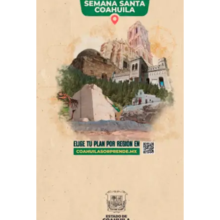
agua.
• Asegurar techos, láminas, lonas y objetos que puedan
desprenderse por el viento.
ADVERTISEMENT
• Retirar macetas, muebles y otros artículos de patios,
balcones o azoteas.
• No intentar cruzar arroyos, calles inundadas o zonas
con corriente de agua.
• Extremar precauciones al conducir debido a la baja
visibilidad, el pavimento mojado y las ráfagas de viento.
De igual manera, se exhorta a las personas que habitan
ADVERTISEMENT
en asentamientos irregulares o zonas bajas cercanas al
río a mantenerse pendientes de los avisos emitidos por
las autoridades y atender oportunamente las
indicaciones de Protección Civil, en caso de ser
necesario.