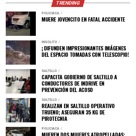
TRENDING
La Subsecretaría de Protección Civil del Estado
mantiene un monitoreo permanente de las condiciones
POLICÍACA
MUERE JOVENCITO EN FATAL ACCIDENTE
meteorológicas y continuará informando
oportunamente sobre cualquier cambio relevante.
INSÓLITO
¡ DIFUNDEN IMPRESIONANTES IMÁGENES
ADVERTISEMENT
DEL ESPACIO TOMADAS CON TELESCOPIO!
SALTILLO
CAPACITA GOBIERNO DE SALTILLO A
CONDUCTORES DE INDRIVE EN
PREVENCIÓN DEL ACOSO
SALTILLO
REALIZAN EN SALTILLO OPERATIVO
TRUENO; ASEGURAN 35 KG DE
PIROTECNIA
En caso de emergencia, la población puede comunicarse
al 911.
POLICÍACA
MUEREN DOS MUJERES ATROPELLADAS;