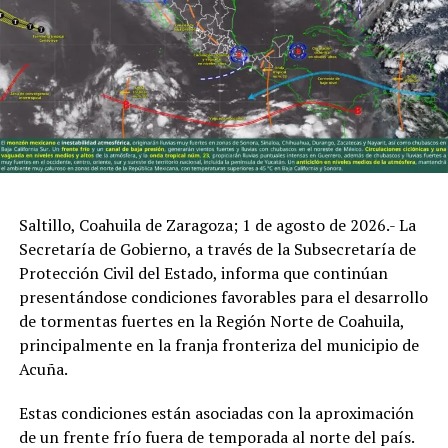
RECOMENDACIONES
Saltillo, Coahuila de Zaragoza; 1 de agosto de 2026.- La
Secretaría de Gobierno, a través de la Subsecretaría de
Ante estas condiciones, se recomienda:
Protección Civil del Estado, informa que continúan
• Evitar cruzar ríos, arroyos o zonas inundadas.
presentándose condiciones favorables para el desarrollo
de tormentas fuertes en la Región Norte de Coahuila,
• Mantenerse alejado de cables caídos, postes y árboles.
principalmente en la franja fronteriza del municipio de
Acuña.
• Resguardarse en un lugar seguro y seco durante las
tormentas.
Estas condiciones están asociadas con la aproximación
de un frente frío fuera de temporada al norte del país.