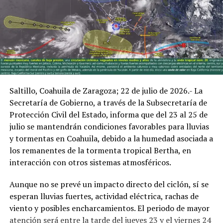
• Desconectar aparatos eléctricos en caso de tormentas
severas y evitar permanecer en espacios abiertos
durante actividad eléctrica.
La Subsecretaría de Protección Civil del Estado
mantiene vigilancia permanente sobre las condiciones
meteorológicas y continuará informando
Saltillo, Coahuila de Zaragoza; 22 de julio de 2026.- La
oportunamente a través de canales oficiales.
* Región Norte: Acuña, especialmente la Serranía del
Secretaría de Gobierno, a través de la Subsecretaría de
Burro, Santa Eulalia y las áreas cercanas a la Presa La
Protección Civil del Estado, informa que del 23 al 25 de
Amistad, donde se prevén lluvias de moderadas a
julio se mantendrán condiciones favorables para lluvias
ADVERTISEMENT
fuertes, actividad eléctrica, rachas de viento de 40 a 60
y tormentas en Coahuila, debido a la humedad asociada a
kilómetros por hora y posible caída puntual de granizo.
los remanentes de la tormenta tropical Bertha, en
interacción con otros sistemas atmosféricos.
* Regiones Carbonífera y Centro-Desierto: Se mantiene
una baja probabilidad de lluvia; sin embargo, podrían
Aunque no se prevé un impacto directo del ciclón, sí se
presentarse chubascos ligeros y aislados,
esperan lluvias fuertes, actividad eléctrica, rachas de
principalmente en zonas cercanas a Monclova y
viento y posibles encharcamientos. El periodo de mayor
municipios colindantes.
atención será entre la tarde del jueves 23 y el viernes 24