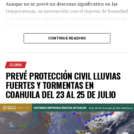
Aunque no se prevé un descenso significativo en las
ADVERTISEMENT
temperaturas, su interacción con el ingreso de humedad
y otros sistemas atmosféricos favorecerá condiciones de
inestabilidad, con lluvias de intensidad variable,
actividad eléctrica, rachas de viento de 40 a 60
CONTINUE READING
kilómetros por hora y posible caída aislada de granizo.
De acuerdo con el monitoreo de imágenes de radar y
satélite, la actividad de mayor intensidad se mantiene
CLIMA
sobre la Región Norte, particularmente en la franja
PREVÉ PROTECCIÓN CIVIL LLUVIAS
fronteriza de Acuña, con desplazamiento hacia el este-
• No arrojar basura en la vía pública para evitar
noreste.
FUERTES Y TORMENTAS EN
obstrucciones e inundaciones.
COAHUILA DEL 23 AL 25 DE JULIO
Los municipios y zonas con mayor probabilidad de
• Mantenerse informado a través de fuentes oficiales y
precipitación son:
seguir las indicaciones de las autoridades.
• Extremar precauciones al conducir debido a la posible
ADVERTISEMENT
reducción de visibilidad y pavimento resbaladizo.