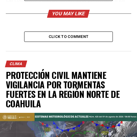
municipios de Acuña, Jiménez, Piedras Negras, Zaragoza,
YOU MAY LIKE
Nava, Allende y Villa Unión. La actividad más intensa se
concentra entre Acuña, Jiménez y Piedras Negras, con
desplazamiento hacia el sureste.
CLICK TO COMMENT
La Subsecretaría de Protección Civil advierte que estas
condiciones podrían ocasionar incremento en los
niveles de ríos y arroyos, encharcamientos,
inundaciones repentinas en zonas bajas, así como
CLIMA
PROTECCIÓN CIVIL MANTIENE
reducción de visibilidad en carreteras y vialidades
urbanas.
VIGILANCIA POR TORMENTAS
FUERTES EN LA REGIÓN NORTE DE
Asimismo, las rachas de viento podrían provocar caída
de ramas, árboles, postes y anuncios publicitarios,
COAHUILA
generando riesgos adicionales para la población.
ADVERTISEMENT