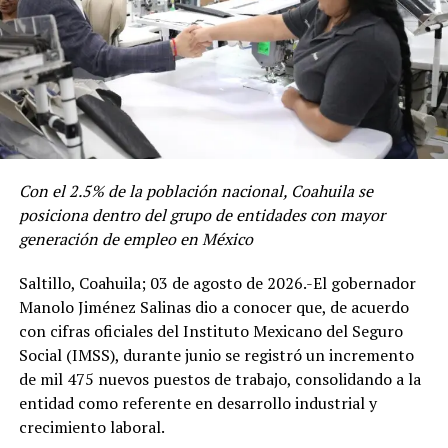
adiestramiento de personal y las misiones orientadas a
garantizar la seguridad nacional.
ADVERTISEMENT
El Gobernador felicitó a la Fiscalía General del Estado y
Con el 2.5% de la población nacional, Coahuila se
a la Policía Estatal que llevaron a cabo su Conferencia
posiciona dentro del grupo de entidades con mayor
Estatal de Seguridad y Procuración de Justicia, donde
generación de empleo en México
encabezados por el Fiscal General, Federico Fernández
Saltillo, Coahuila; 03 de agosto de 2026.-El gobernador
Montañez, trabajan en el análisis de la estrategia de los
Manolo Jiménez Salinas dio a conocer que, de acuerdo
principales indicadores.
con cifras oficiales del Instituto Mexicano del Seguro
Por su parte, el alcalde Román Alberto Cepeda,
Resaltó la inversión en cuarteles tanto para la Policía
Social (IMSS), durante junio se registró un incremento
agradeció al gobernador Manolo Jiménez, así como a las
Estatal como el Ejército, los arcos de seguridad, el
de mil 475 nuevos puestos de trabajo, consolidando a la
fuerzas armadas, por pensar en Torreón para instalar
reforzamiento del Sistema Estatal de Videovigilancia,
entidad como referente en desarrollo industrial y
esta gran exposición.
unidades tácticas y otras herramientas que permiten ser
crecimiento laboral.