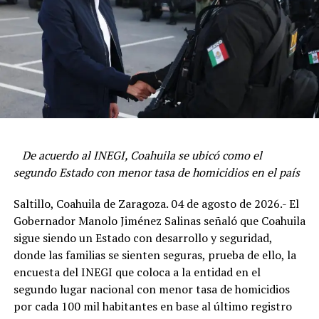
ADVERTISEMENT
Manolo Jiménez exhortó a los funcionarios a mantener
el trabajo cercano con la gente, lo que ha sido un
De acuerdo al INEGI, Coahuila se ubicó como el
distintivo de su gobierno y que ha ayudado a mantener
segundo Estado con menor tasa de homicidios en el país
excelentes indicadores en todos los sectores de la
Destacó que es gracias a ese trabajo en equipo que
administración estatal.
Coahuila es hoy el segundo estado más seguro del país y
Saltillo, Coahuila de Zaragoza. 04 de agosto de 2026.- El
el más seguro del norte de México; Piedras Negras y
Gobernador Manolo Jiménez Salinas señaló que Coahuila
Destacó que a dos años y medio del inicio de su gestión,
Acuña son la frontera más segura del país; Saltillo es la
sigue siendo un Estado con desarrollo y seguridad,
se siguen robusteciendo las distintas dependencias e
capital más segura de la república; y Torreón la ciudad
donde las familias se sienten seguras, prueba de ello, la
instancias estatales con trabajo en equipo y transversal
más segura de La Laguna.
encuesta del INEGI que coloca a la entidad en el
que beneficia a las y los coahuilenses.
segundo lugar nacional con menor tasa de homicidios
El Gobernador de Coahuila convocó a toda la ciudadanía
El Mandatario estatal señaló que quienes asumen sus
por cada 100 mil habitantes en base al último registro