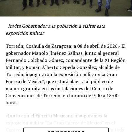
Invita Gobernador a la población a visitar esta
exposición militar
Torreón, Coahuila de Zaragoza; a 08 de abril de 2026.- El
gobernador Manolo Jiménez Salinas, junto al general
Fernando Colchado Gómez, comandante de la XI Región
Militar, y Román Alberto Cepeda González, alcalde de
Torreón, inauguraron la exposición militar «La Gran
Fuerza de México”, que estará abierta al público de
manera gratuita en las instalaciones del Centro de
Convenciones de Torreón, en horario de 9;00 a 18:00
horas.
«Junto con el Ejército Mexicano inauguramos la
exposición militar “La Gran Fuerza de México” en el
Centro de Convenciones de Torreon. Visítenla con toda