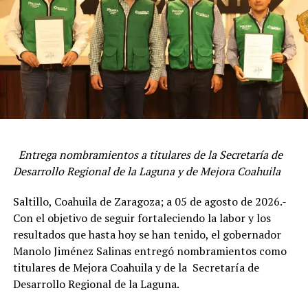
Agregó que por eso y con mucho orgullo, en la entidad
Entrega nombramientos a titulares de la Secretaría de
decimos que la cuna del Ejército es Coahuila, y que a eso
Desarrollo Regional de la Laguna y de Mejora Coahuila
se debe la afinidad, la gran relación y la admiración por
Saltillo, Coahuila de Zaragoza; a 05 de agosto de 2026.-
parte de las y los coahuilenses hacia nuestro glorioso
Con el objetivo de seguir fortaleciendo la labor y los
Ejército Mexicano.
resultados que hasta hoy se han tenido, el gobernador
El Mandatario estatal informó que esta es la primera
Manolo Jiménez Salinas entregó nombramientos como
exposición de este tipo que se inaugura en México en
titulares de Mejora Coahuila y de la Secretaría de
2026, por lo que agradeció al Ejército Mexicano por tal
Desarrollo Regional de la Laguna.
consideración.