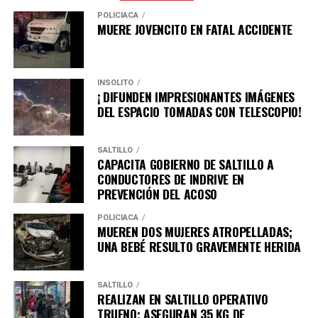
inversiones, la generación de empleo formal y el
RELATED TOPICS:
POLICÍACA
bienestar de las familias en todas las regiones del
MUERE JOVENCITO EN FATAL ACCIDENTE
UP NEXT
estado.
CON LAS REUNIONES ESTATALES DE SEGURIDAD
REFORZAMOS LA COORDINACIÓN EN COAHUILA: MANOLO
INSÓLITO
DON'T MISS
¡ DIFUNDEN IMPRESIONANTES IMÁGENES
ADVERTISEMENT
ARRANCA MANOLO LAS CARAVANAS COAHUILA PA’L
DEL ESPACIO TOMADAS CON TELESCOPIO!
MUNDO
SALTILLO
CAPACITA GOBIERNO DE SALTILLO A
CONDUCTORES DE INDRIVE EN
PREVENCIÓN DEL ACOSO
POLICÍACA
MUEREN DOS MUJERES ATROPELLADAS;
UNA BEBÉ RESULTO GRAVEMENTE HERIDA
SALTILLO
REALIZAN EN SALTILLO OPERATIVO
TRUENO; ASEGURAN 35 KG DE