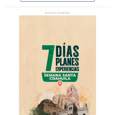
racha invicta tras caer con su compatriota Máximo
Azuela por 15-9, hecho que lo llevó a compartir el
ADVERTISEMENT
bronce con Christian Porras, de Guatemala.
Será el próximo jueves cuando Tommaso Archilei
regrese a la actividad dentro de estos Juegos
Los interesados pueden inscribirse en línea o en los
Centroamericanos, cuando enfrente la prueba por
puntos presenciales a través de
www.gotime.mx
y sus
equipos en la modalidad florete.
oficinas, Café Campestre y Cloroformo Gym, gimnasio
Tessen y en Boletópolis.com.
ADVERTISEMENT
El director general de proyectos deportivos de Go Time,
Óscar Cortés, destacó la seguridad que se vive
actualmente en Saltillo.
“Nosotros tenemos organización de eventos deportivos
en todo el país y me consta que esta es una ciudad
segura, dichosos de tener en nosotros este tipo de
eventos. Es la carrera más segura del país”, dijo.