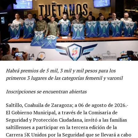
RELATED TOPICS:
UP NEXT
SEBASTIÁN GARCÍA CONQUISTA EL PREMIO ESTATAL DEL
“Sabemos que para el alcalde Javier Díaz González es
DEPORTE COAHUILA 2025
muy importante apoyar a la juventud saltillense y para
muestra este Mes de la Juventud, el cual comenzó con
DON'T MISS
RECAUDA CARRERA ARHCOS 100 MIL PESOS A BENEFICIO
esta exhibición de boxeo”, comentó el Director de la
DE DIF SALTILLO
Juventud.
Ramírez Espinoza agregó que es bien sabido la
Habrá premios de 5 mil, 3 mil y mil pesos para los
importancia que le da el alcalde Javier Díaz González al
primeros 3 lugares de las categorías femenil y varonil
deporte como una de las estrategias para el desarrollo
integral de la juventud.
Inscripciones se encuentran abiertas
El funcionario municipal reiteró que el objetivo de estas
Saltillo, Coahuila de Zaragoza; a 06 de agosto de 2026.-
actividades es fortalecer el desarrollo integral de las y
El Gobierno Municipal, a través de la Comisaría de
los jóvenes, generar espacios de expresión, así como
Seguridad y Protección Ciudadana, invitó a las familias
brindar herramientas para su crecimiento personal,
saltillenses a participar en la tercera edición de la
académico, profesional y comunitario.
Carrera 5K Unidos por la Seguridad que se llevará a cabo