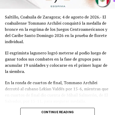
personas, en esta edición esperamos a mil 500
corredores”, dijo.
Saltillo, Coahuila de Zaragoza; 4 de agosto de 2026.- El
El comisionado señaló que la inscripción tiene un costo
coahuilense Tommaso Archilei conquistó la medalla de
en preventa de 150 pesos (hasta el 17 de agosto) y
bronce en la esgrima de los Juegos Centroamericanos y
posteriormente la venta será en 200 pesos; la
del Caribe Santo Domingo 2026 en la prueba de florete
inscripción incluye playera, medalla, hidratación y el
individual.
derecho a participar en rifa de pantallas y bicicletas.
El esgrimista lagunero logró meterse al podio luego de
Además, se dio a conocer que habrá premios de 5 mil, 3
ganar todos sus combates en la fase de grupos para
mil y mil pesos para los primeros 3 lugares de las
acumular 19 unidades y colocarse en el primer lugar de
categorías femenil y varonil, tanto interna policial
la siembra.
como de público en general.
En la ronda de cuartos de final, Tommaso Archilei
derrotó al cubano Lekian Valdés por 15-6, mientras que
ADVERTISEMENT
en cuartos de final dio cuenta de Mihail Salmerón, de El
Salvador, por 15-11, para asegurar medalla.
Fue en semifinales, donde el coahuilense terminó su
CONTINUE READING