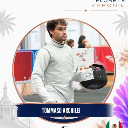
César Iván Moreno destacó además que Saltillo es la
capital más segura de México, lo que se ha logrado
gracias al trabajo coordinado con el gobernador Manolo
Jiménez y las diferentes instituciones, así como el
alcalde que pone siempre la seguridad como prioridad.
Miguel Ángel Garza Félix, comisionado de Seguridad y
Protección Ciudadana, informó que en la carrera
participarán elementos de la corporación incluyendo
los 16 agrupamientos, binomios y cadetes, así como de
la Fiscalía General del Estado, la Secretaría de Seguridad
Pública, el Ejército, la Guardia Nacional, y la Marina,
junto con la ciudadanía.
“Es un orgullo que cada año se sumen cada vez más