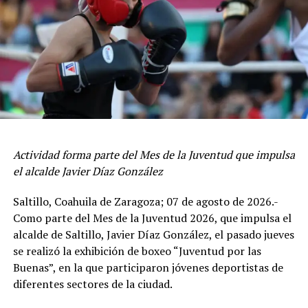
Durante la presentación se dio a conocer que el IV
Torneo Anual de Pádel Smash Padel se desarrollará del 2
al 15 de noviembre y que las inscripciones ya están
disponibles a través de la App Pádel Draw, con cierre el
próximo 28 de octubre.
El director del Instituto Estatal del Deporte en Coahuila,
Antonio Cepeda Licón, resaltó todos los esfuerzos que
se hacen con el objetivo de impulsar las actividades
Actividad forma parte del Mes de la Juventud que impulsa
deportivas en todas las disciplinas.
el alcalde Javier Díaz González
“Felicito a los organizadores por este torneo de pádel
Saltillo, Coahuila de Zaragoza; 07 de agosto de 2026.-
en su cuarta edición, es muy importante tener
Como parte del Mes de la Juventud 2026, que impulsa el
instalaciones deportivas, pero es igual de importante
alcalde de Saltillo, Javier Díaz González, el pasado jueves
darles vida a través de este tipo de competencias”,
se realizó la exhibición de boxeo “Juventud por las
afirmó el director del Inedec.
Buenas”, en la que participaron jóvenes deportistas de
diferentes sectores de la ciudad.
Gabriel de las Fuentes, integrante del Consejo Directivo
de Smash Pádel, dio a conocer que en esta ocasión se