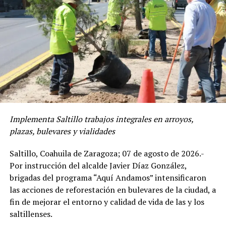
que se tiene con el gobernador Manolo Jiménez Salinas,
el cual ha sido fundamental para que la capital de
Coahuila sea líder nacional en competitividad y
seguridad.
“Tenemos una tasa de formalidad bastante alta, somos
la ciudad más competitiva y la capital más segura del
país. Con el gobernador prácticamente es una
coordinación en todos los temas para poder hacer de
Saltillo una mejor ciudad para vivir”, dijo.
Implementa Saltillo trabajos integrales en arroyos,
plazas, bulevares y vialidades
Después de tomar protesta a las y los integrantes del
Consejo Municipal de Desarrollo Urbano, se designó por
Saltillo, Coahuila de Zaragoza; 07 de agosto de 2026.-
unanimidad a Manuel González Zozaya como presidente
Por instrucción del alcalde Javier Díaz González,
del mismo.
brigadas del programa “Aquí Andamos” intensificaron
las acciones de reforestación en bulevares de la ciudad, a
“Los exhorto a que todas las decisiones que tomemos
fin de mejorar el entorno y calidad de vida de las y los
dentro del Consejo se hagan con el criterio de beneficiar
saltillenses.
a la ciudad y que todas las propuestas sean en beneficio