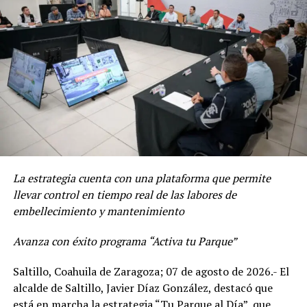
MIRASIERRA
ADVERTISEMENT
De igual manera, se efectuaron trabajos de limpieza
La estrategia cuenta con una plataforma que permite
general sobre el bulevar Javier García Villarreal, donde
llevar control en tiempo real de las labores de
se atendieron tanto el camellón central como las aceras
embellecimiento y mantenimiento
poniente y oriente, en el tramo comprendido entre el
periférico Luis Echeverría Álvarez y la calle Hércules.
Avanza con éxito programa “Activa tu Parque”
El Gobierno Municipal mantiene su Chat Bot “Saltillo
Saltillo, Coahuila de Zaragoza; 07 de agosto de 2026.- El
Fácil”, al 844-160-08-08, con el que la ciudadanía puede
alcalde de Saltillo, Javier Díaz González, destacó que
reportar algún servicio público para su inmediata
está en marcha la estrategia “Tu Parque al Día”, que