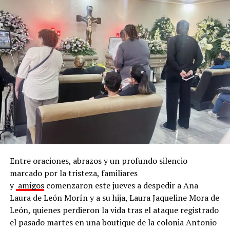
En este objetivo, trabajan en conjunto el Instituto
Municipal de Planeación (IMPLAN), la dirección de
Medio Ambiente y Desarrollo Sustentable, de
Infraestructura y Obra Pública, así como de Servicios
Públicos.
Para coordinar todos los esfuerzos, agregó que se
Entre oraciones, abrazos y un profundo silencio
cuenta con una plataforma digital de uso interno que
marcado por la tristeza, familiares
permite planear, dar seguimiento y documentar las
y
amigos
comenzaron este jueves a despedir a Ana
intervenciones realizadas en los espacios públicos del
Laura de León Morín y a su hija, Laura Jaqueline Mora de
municipio.
León, quienes perdieron la vida tras el ataque registrado
el pasado martes en una boutique de la colonia Antonio
El director de Medio Ambiente y Desarrollo Sustentable,