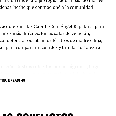
 la vida tras el ataque registrado el pasado martes
rdenas, hecho que conmocionó a la comunidad
s acudieron a las Capillas San Ángel República para
tos más difíciles. En las salas de velación,
 condolencia rodeaban los féretros de madre e hija,
an para compartir recuerdos y brindar fortaleza a
nación. Rostros cubiertos por las lágrimas, largos
 el profundo impacto que dejó la pérdida de ambas
es tuvieron la oportunidad de convivir con ellas.
TINUE READING
 recordó que ambas mujeres siempre se
 el cariño que brindaban a quienes las rodeaban.
viendo. Ana Laura era una mujer trabajadora,