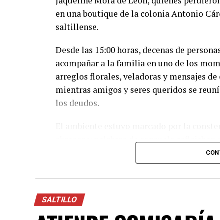
Jaqueline Mora de León, quienes perdieron
en una boutique de la colonia Antonio Cá
saltillense.
Desde las 15:00 horas, decenas de persona
acompañar a la familia en uno de los momen
arreglos florales, veladoras y mensajes de
mientras amigos y seres queridos se reuní
los deudos.
El ambiente estuvo marcado por la conster
abrazos y palabras de consuelo reflejaban
mujeres, ampliamente apreciadas por quien
CON
Juan Carlos, amigo cercano de la familia,
distinguieron por su calidad humana y por
SALTILLO
“Es un dolor muy grande el que estamos vi