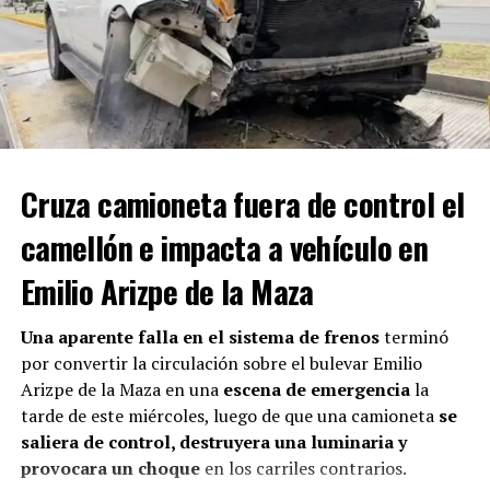
de otros familiares y, al ingresar al inmueble,
encontraron a Diana Marina inconsciente, por lo que de
inmediato solicitaron auxilio a través del Sistema de
Emergencias 911.
El hallazgo provocó una intensa movilización de
corporaciones de seguridad. Elementos del
Cruza camioneta fuera de control el
Agrupamiento Violeta, personal de la Policía
Cibernética y agentes de la Comisaría de Seguridad y
camellón e impacta a vehículo en
Protección Ciudadana iniciaron las primeras
Emilio Arizpe de la Maza
investigaciones, además de recabar videos de cámaras de
vigilancia instaladas en viviendas cercanas para
reconstruir la ruta de escape del probable responsable.
Una aparente falla en el sistema de frenos
terminó
por convertir la circulación sobre el bulevar Emilio
Arizpe de la Maza en una
escena de emergencia
la
ADVERTISEMENT
tarde de este miércoles, luego de que una camioneta
se
saliera de control, destruyera una luminaria y
provocara un choque
en los carriles contrarios.