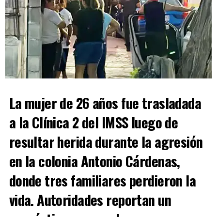
dirección de norte a sur, mientras se efectuaban las
ALCANCE SOBRE EL PERIFÉRICO EN SALTILLO
maniobras para retirar los vehículos involucrados.
Pese a lo aparatoso del accidente, las autoridades
confirmaron que
ninguno de los conductores resultó
lesionado
. El presunto responsable manifestó
asumir
los daños ocasionados
tanto al vehículo afectado
como a la luminaria derribada, por lo que
ambas partes
llegaron a un acuerdo
. Finalmente, una grúa retiró las
La mujer de 26 años fue trasladada
unidades y la circulación fue reabierta.
a la Clínica 2 del IMSS luego de
resultar herida durante la agresión
ADVERTISEMENT
en la colonia Antonio Cárdenas,
donde tres familiares perdieron la
vida. Autoridades reportan un