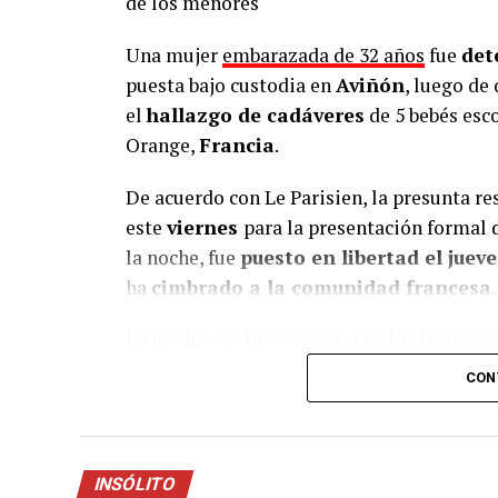
de los menores
Una mujer
embarazada de 32 años
fue
det
puesta bajo custodia en
Aviñón
, luego de 
el
hallazgo de cadáveres
de 5 bebés esco
Orange,
Francia
.
De acuerdo con Le Parisien, la presunta r
este
viernes
para la presentación formal d
la noche, fue
puesto en libertad el jueve
ha
cimbrado a la comunidad francesa
.
La madre fue interrogada por los investig
de «
asesinato de un menor de 15 años
CON
su
domicilio
y encontraran restos óseos 
dentro de unas cajas de cartón.
La
Policía de Aviñón
informó que la mu
INSÓLITO