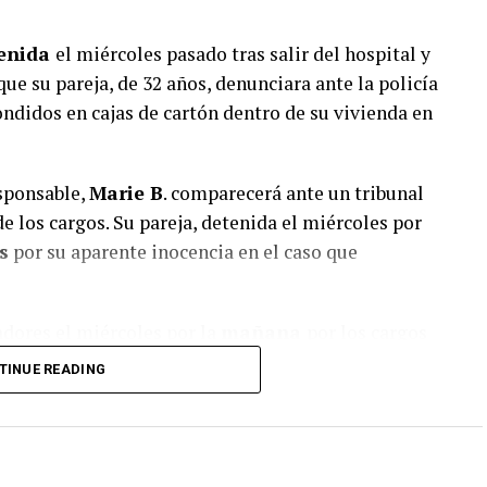
enida
el miércoles pasado tras salir del hospital y
que su pareja, de 32 años, denunciara ante la policía
ndidos en cajas de cartón dentro de su vivienda en
esponsable,
Marie B
. comparecerá ante un tribunal
e los cargos. Su pareja, detenida el miércoles por
s
por su aparente inocencia en el caso que
adores el miércoles por la
mañana
por los cargos
«, luego de que las autoridades supervisarán
TINUE READING
y cadáveres en avanzado estado de descomposición
jer
confesó haber dado a luz a los bebés en