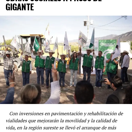
movimientos sospechosos en las inmediaciones de una
GIGANTE
toma de Petróleos Mexicanos (Pemex).
Tras aproximarse al lugar, los uniformados aseguraron a
Jeison Alberto Limón Martínez, de 33 años de edad y
con domicilio en el municipio de García, Nuevo León,
quien presuntamente realizaba maniobras relacionadas
con la extracción ilegal de combustible.
Con Información Tomada de VANGUARDIA
Con inversiones en pavimentación y rehabilitación de
vialidades que mejorarán la movilidad y la calidad de
vida, en la región sureste se llevó el arranque de más