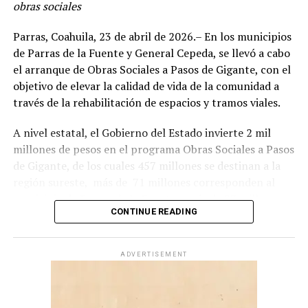
obras sociales
Parras, Coahuila, 23 de abril de 2026.– En los municipios
de Parras de la Fuente y General Cepeda, se llevó a cabo
el arranque de Obras Sociales a Pasos de Gigante, con el
objetivo de elevar la calidad de vida de la comunidad a
través de la rehabilitación de espacios y tramos viales.
A nivel estatal, el Gobierno del Estado invierte 2 mil
millones de pesos en el programa Obras Sociales a Pasos
de Gigante, de los cuales 457 millones se destinan a la
región sureste, más de 71 millones corresponden al
municipio de Parras de la Fuente y más de 27 millones
CONTINUE READING
de pesos en General Cepeda.
Estas acciones son impulsadas bajo la política social del
ADVERTISEMENT
gobernador Manolo Jiménez Salinas, a través de la
coordinación general de Mejora Coahuila, encabezada
por Gabriel Elizondo Pérez, recorriendo colonias,