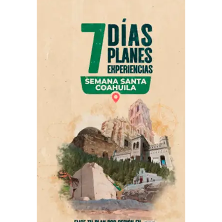
barrios y ejidos, escuchando y atendiendo las
necesidades de la población.
Durante la gira de trabajo, Gabriel Elizondo Pérez
encabezó el arranque de obras de pavimentación y
recarpeteo en Parras de la Fuente, donde se invertirán
más de 26 millones de pesos, en beneficio de más de 14
colonias como los son Ampliación Barrio del Refugio,
Antigua Guayulera, Santa María, Nogalar, Palmeras,
Federico Cárdenas, Perico, José G. Madero, Hacienda del
Rosario, Centro, Esmeralda, Estrella, Ojo de Agua y
Saltillo 400.
ADVERTISEMENT