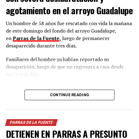
RELATED TOPICS:
agotamiento en el arroyo Guadalupe
DON'T MISS
Un hombre de 58 años fue rescatado con vida la mañana
RESCATAN CON VIDA A HOMBRE TRAS TRES DÍAS EN
de este domingo del fondo del arroyo Guadalupe,
ARROYO EN PARRAS
en
Parras de la Fuente
,
luego de permanecer
desaparecido durante tres días.
Familiares del hombre ya habían reportado su
desaparición, luego de que no regresara a casa desde
hacía tres días.
Según comentaron rescatistas en el lugar, una de las
hipótesis es que Gilberto habría resbalado y caído al
CONTINUE READING
arroyo, ya que en la zona fueron observadas huellas y
hierba aplastada.
PARRAS DE LA FUENTE
La movilización ocurrió cerca de las 12:45 horas, luego
DETIENEN EN PARRAS A PRESUNTO
de que en grupos de WhatsApp se reportara a una
persona inconsciente en el cauce del arroyo, por lo que