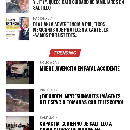
Y LITZY, QUEDÉ BAJO CUIDADO DE FAMILIARES EN
Por su parte, el alcalde Fernando Orozco agradeció el
SALTILLO
respaldo del gobernador Manolo Jiménez Salinas,
destacando la importancia de estas obras para el
NACIONAL
DEA LANZA ADVERTENCIA A POLÍTICOS
municipio.
MEXICANOS QUE PROTEGEN A CÁRTELES.
«VAMOS POR USTEDES»
“Estas acciones representan un avance significativo
para Parras. Hoy nuestras colonias cuentan con mejores
TRENDING
vialidades, lo que se traduce en calles dignas para las
familias y en un impulso para el desarrollo de nuestro
POLICÍACA
municipio”.
MUERE JOVENCITO EN FATAL ACCIDENTE
ADVERTISEMENT
INSÓLITO
¡ DIFUNDEN IMPRESIONANTES IMÁGENES
DEL ESPACIO TOMADAS CON TELESCOPIO!
SALTILLO
CAPACITA GOBIERNO DE SALTILLO A
CONDUCTORES DE INDRIVE EN