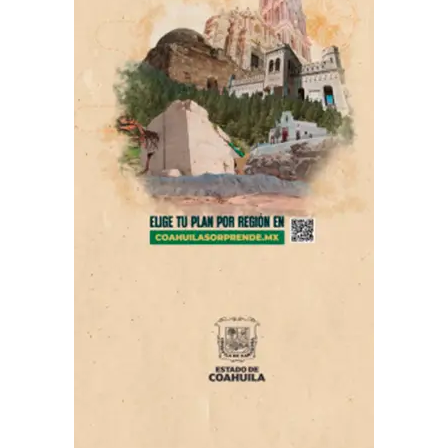
Sus compañeros informaron que la víctima era
originaria del Estado de México y laboraba en la
construcción de vías ferroviarias. Asimismo, señalaron
que padecía problemas cardíacos y que tenía prescrito
un tratamiento médico, además de la recomendación de
acudir periódicamente con un cardiólogo; sin embargo,
presuntamente había dejado de atender dichas
indicaciones.
ADVERTISEMENT