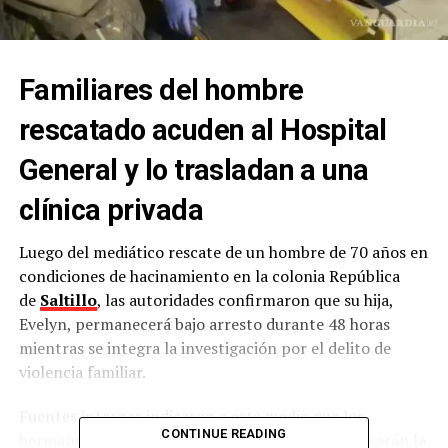
Familiares del hombre
rescatado acuden al Hospital
General y lo trasladan a una
clínica privada
Luego del mediático rescate de un hombre de 70 años en
condiciones de hacinamiento en la colonia República
de
Saltillo
, las autoridades confirmaron que su hija,
Evelyn, permanecerá bajo arresto durante 48 horas
mientras se integra la investigación por el delito de
violencia familiar.
Fuentes internas indicaron a este medio que los
CONTINUE READING
hermanos de la víctima han anunciado que ratificarán la