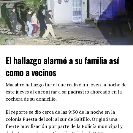
impactándose contra una de las columnas de concreto
que sostienen la estructura del puente.
Automovilistas que presenciaron el percance solicitaron
apoyo a través del Sistema de Emergencias 911, por lo
que al lugar acudieron elementos de Tránsito Municipal
y rescatistas de la Secretaría de Salud.
El hallazgo alarmó a su familia así
ADVERTISEMENT
como a vecinos
Macabro hallazgo fue el que realizó un joven la noche de
este jueves al encontrar a su padrastro ahorcado en la
cochera de su domicilio.
El reporte se dio cerca de las 9:30 de la noche en la
colonia Puesta del sol; al sur de Saltillo. Originó una
fuerte movilización por parte de la Policía municipal y