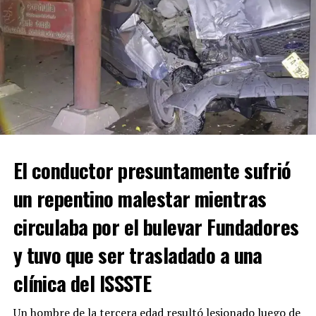
RELATED TOPICS:
El conductor presuntamente sufrió
UP NEXT
INCENDIAN AUTO ESTACIONADO
un repentino malestar mientras
DON'T MISS
FALLECE MUJER AL LLEGAR SIN SIGNOS VITALES A LA
circulaba por el bulevar Fundadores
ESTACIÓN DE BOMBEROS EN DERRAMADERO
y tuvo que ser trasladado a una
clínica del ISSSTE
Un hombre de la tercera edad resultó lesionado luego de