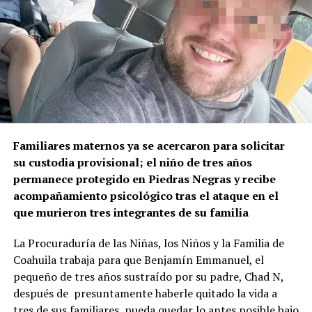
“Esta obra demuestra que el gobernador Manolo
Jimenez Salinas, escucha, atiende y cumple con hechos,
en Mejora Coahuila trabajamos en territorio, cerca de la
gente, para que cada compromiso se traduzca en
resultados para las familias.”
En este evento estuvo presente el Alcalde de Saltillo,
Javier Díaz González, quien dijo que este tipo de
Familiares maternos ya se acercaron para solicitar
acciones fortalece y crea mejores lazos entre la sociedad
su custodia provisional; el niño de tres años
y el gobierno.
permanece protegido en Piedras Negras y recibe
“Desde el Gobierno Municipal creemos que la mejor
acompañamiento psicológico tras el ataque en el
inversión que podemos hacer es aquella que beneficia
que murieron tres integrantes de su familia
directamente a nuestras familias y fortalece los espacios
La Procuraduría de las Niñas, los Niños y la Familia de
donde se forman las nuevas generaciones, la educación
Coahuila trabaja para que Benjamín Emmanuel, el
es la base del desarrollo de una ciudad, y por ello
pequeño de tres años sustraído por su padre, Chad N,
trabajamos todos los días para mejorar la
después de presuntamente haberle quitado la vida a
infraestructura de nuestras escuelas.”
tres de sus familiares, pueda quedar lo antes posible bajo