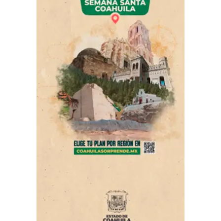
ADVERTISEMENT
Asimismo, este miércoles y como parte de esta jornada
integral, personal municipal reforzó las labores de
limpieza profunda a través de la Barredora Mecánica,
con la que se atendió importantes vialidades como el
periférico Luis Echeverría Álvarez, así como los
bulevares Fundadores, Emilio Arizpe de la Maza y
Nazario S. Ortiz Garza, entre otros sitios estratégicos de
Saltillo.