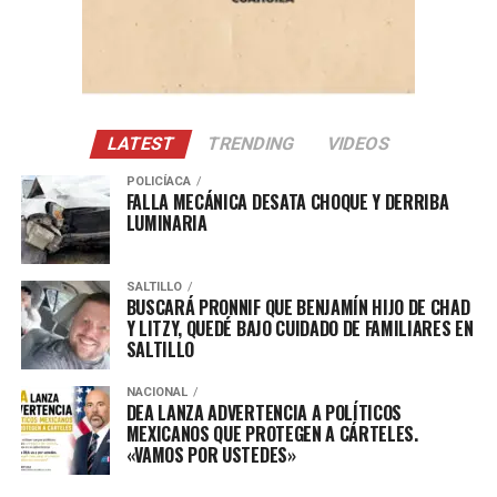
Asimismo, cuadrillas municipales realizaron intensos
trabajos de deshierbe, limpieza general y mantenimiento
de las áreas verdes de la plaza pública del
fraccionamiento Valle Real, ubicada entre las calles
Costa Real y Cerro Real, para ofrecer un entorno más
limpio y agradable para las familias del sector.
LATEST
TRENDING
VIDEOS
POLICÍACA
El alcalde Javier Díaz González recordó el número 844-
FALLA MECÁNICA DESATA CHOQUE Y DERRIBA
160-08-08, del asistente virtual “Saltillo Fácil”, con el
LUMINARIA
que se puede reportar cualquier servicio público
municipal para su inmediata atención.
SALTILLO
BUSCARÁ PRONNIF QUE BENJAMÍN HIJO DE CHAD
Y LITZY, QUEDÉ BAJO CUIDADO DE FAMILIARES EN
SALTILLO
NACIONAL
DEA LANZA ADVERTENCIA A POLÍTICOS
MEXICANOS QUE PROTEGEN A CÁRTELES.
«VAMOS POR USTEDES»