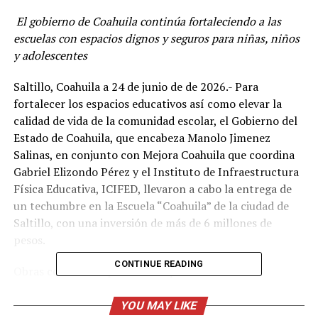
El gobierno de Coahuila continúa fortaleciendo a las
escuelas con espacios dignos y seguros para niñas, niños
y adolescentes
Saltillo, Coahuila a 24 de junio de de 2026.- Para
fortalecer los espacios educativos así como elevar la
calidad de vida de la comunidad escolar, el Gobierno del
Estado de Coahuila, que encabeza Manolo Jimenez
Salinas, en conjunto con Mejora Coahuila que coordina
Gabriel Elizondo Pérez y el Instituto de Infraestructura
Física Educativa, ICIFED, llevaron a cabo la entrega de
un techumbre en la Escuela “Coahuila” de la ciudad de
Saltillo, con una inversión de más de 6 millones de
pesos.
CONTINUE READING
Obras como estas permitirán que las más de
600 alumnas y alumnos de esta institución puedan
realizar ahora actividades académicas, cívicas,
YOU MAY LIKE