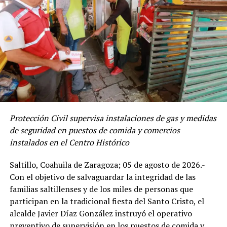
centro asistencial. En este caso, al parecer sí tenemos
algunas familias de apoyo que podrían recibirlo de
manera más inmediata; por eso se está trabajando”,
señaló.
ADVERTISEMENT
Durante la administración de Manolo Jiménez Salinas,
en Saltillo, se han realizado cerca de 100 obras de
Protección Civil supervisa instalaciones de gas y medidas
infraestructura educativa y en todo Coahuila se tiene
de seguridad en puestos de comida y comercios
una cifra de más 440 obras en este rubro, donde se
instalados en el Centro Histórico
contemplan aulas, techumbres, bardas, así como
Saltillo, Coahuila de Zaragoza; 05 de agosto de 2026.-
escuelas de nueva creación, además de equipamiento y
Con el objetivo de salvaguardar la integridad de las
material didáctico.
familias saltillenses y de los miles de personas que
Con Información Tomada de EL HERALDO DE SALTILLO
Finalemente para el próximo arranque del ciclo escolar,
participan en la tradicional fiesta del Santo Cristo, el
el Gobierno del Estado realizará la entrega de
alcalde Javier Díaz González instruyó el operativo
uniformes escolares y paquetes de útiles para
preventivo de supervisión en los puestos de comida y