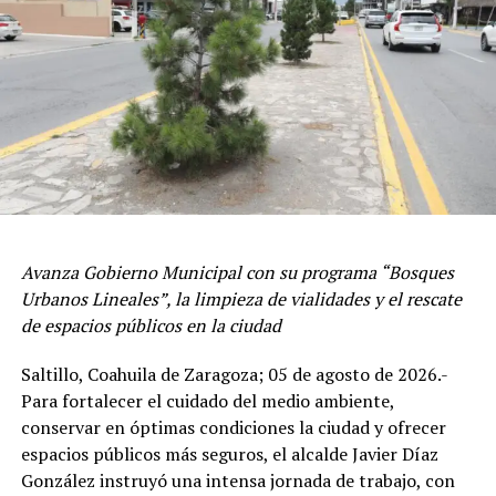
TORRES CON MURAL URBANO
clientes, con lo que se promueve la cultura de la
prevención civil.
ADVERTISEMENT
Avanza Gobierno Municipal con su programa “Bosques
Urbanos Lineales”, la limpieza de vialidades y el rescate
de espacios públicos en la ciudad
Saltillo, Coahuila de Zaragoza; 05 de agosto de 2026.-
La Dirección de Protección Civil y Bomberos informó
Para fortalecer el cuidado del medio ambiente,
que las supervisiones continuarán durante el desarrollo
conservar en óptimas condiciones la ciudad y ofrecer
de esta importante festividad, además de brindar
espacios públicos más seguros, el alcalde Javier Díaz
recomendaciones a las y los comerciantes para el
González instruyó una intensa jornada de trabajo, con
manejo adecuado de extintores, cilindros de gas y