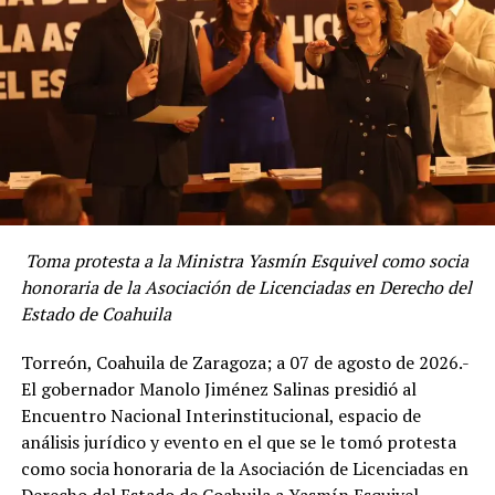
temporal para familias de las comunidades
participantes.
ADVERTISEMENT
Toma protesta a la Ministra Yasmín Esquivel como socia
honoraria de la Asociación de Licenciadas en Derecho del
Estado de Coahuila
Torreón, Coahuila de Zaragoza; a 07 de agosto de 2026.-
La secretaria Diana Susana Estens de la Garza reiteró el
El gobernador Manolo Jiménez Salinas presidió al
compromiso del Gobierno del Estado que encabeza
Encuentro Nacional Interinstitucional, espacio de
Manolo Jiménez Salinas de continuar promoviendo
análisis jurídico y evento en el que se le tomó protesta
alianzas estratégicas que permitan conservar los
como socia honoraria de la Asociación de Licenciadas en
ecosistemas, recuperar los suelos y fortalecer la