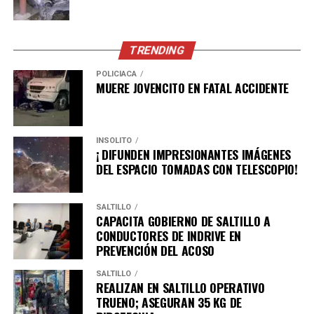
Zona Militar; Rebeca Boone Villarreal, presidenta de la
Asociación de Licenciadas en Derecho del Estado de
Coahuila; Francisco Alberto Santamaría Ibarra,
TRENDING
magistrado coordinador de Magistradas y Magistrados
del Octavo Circuito en Torreón.
POLICÍACA
MUERE JOVENCITO EN FATAL ACCIDENTE
Alcaldes y alcaldesas de distintos municipios de
Coahuila.
INSÓLITO
¡ DIFUNDEN IMPRESIONANTES IMÁGENES
DEL ESPACIO TOMADAS CON TELESCOPIO!
ADVERTISEMENT
SALTILLO
CAPACITA GOBIERNO DE SALTILLO A
CONDUCTORES DE INDRIVE EN
PREVENCIÓN DEL ACOSO
SALTILLO
REALIZAN EN SALTILLO OPERATIVO
TRUENO; ASEGURAN 35 KG DE