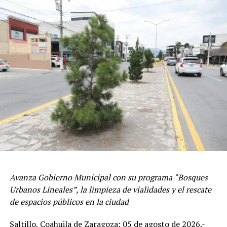
reguladores en buen estado, además de conexiones
seguras.
Asimismo, se orienta a las y los comerciantes sobre las
medidas preventivas para proteger a su personal y
clientes, con lo que se promueve la cultura de la
prevención civil.
ADVERTISEMENT
Avanza Gobierno Municipal con su programa “Bosques
Urbanos Lineales”, la limpieza de vialidades y el rescate
de espacios públicos en la ciudad
Saltillo, Coahuila de Zaragoza; 05 de agosto de 2026.-