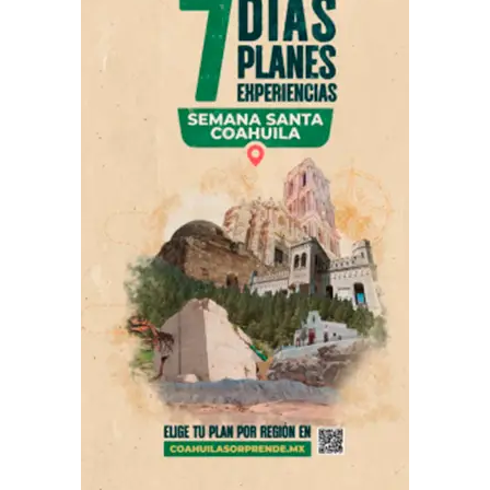
sostenible de nuestro Saltillo”, señaló el alcalde Javier
Díaz.
ADVERTISEMENT
Asimismo, este miércoles y como parte de esta jornada
integral, personal municipal reforzó las labores de
limpieza profunda a través de la Barredora Mecánica,
con la que se atendió importantes vialidades como el
periférico Luis Echeverría Álvarez, así como los