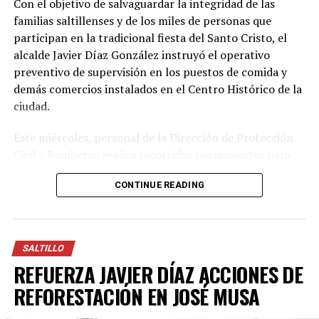
Con el objetivo de salvaguardar la integridad de las
familias saltillenses y de los miles de personas que
Con Información Tomada de EL HERALDO DE SALTILLO
participan en la tradicional fiesta del Santo Cristo, el
alcalde Javier Díaz González instruyó el operativo
preventivo de supervisión en los puestos de comida y
demás comercios instalados en el Centro Histórico de la
ciudad.
Este miércoles, personal de la Dirección de Protección
Civil y Bomberos realiza recorridos permanentes para
verificar que las instalaciones de gas cumplan con las
CONTINUE READING
medidas de seguridad establecidas, a fin de reducir
riesgos y fortalecer la prevención en esta celebración
con mayor afluencia de visitantes en la capital de
Coahuila.
SALTILLO
REFUERZA JAVIER DÍAZ ACCIONES DE
Entre los principales puntos de revisión se encuentra
que los comerciantes utilicen cilindros de gas con
REFORESTACIÓN EN JOSÉ MUSA
capacidad máxima de 10 kilogramos, que cuenten con