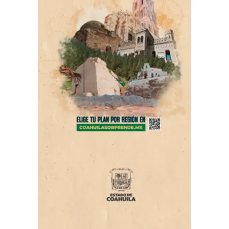
Nayeli Castro invitó a la ciudadanía a acercarse a la
Dirección de Desarrollo Urbano para solicitar informes
sobre el estatus legal del predio que busca adquirir y
prevenir con ello, ser víctimas de fraudes o estafas.
La dependencia se encuentra ubicada en la Unidad
Administrativa en Dámaso Rodríguez S/N, Col. Centro
Metropolitano y el teléfono de contacto es el 844-410-
90-21 al 24.
-00-
ADVERTISEMENT