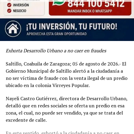
Asimismo, cuadrillas municipales realizaron intensos
trabajos de deshierbe, limpieza general y mantenimiento
de las áreas verdes de la plaza pública del
fraccionamiento Valle Real, ubicada entre las calles
Costa Real y Cerro Real, para ofrecer un entorno más
limpio y agradable para las familias del sector.
Exhorta Desarrollo Urbano a no caer en fraudes
El alcalde Javier Díaz González recordó el número 844-
Saltillo, Coahuila de Zaragoza; 05 de agosto de 2026.- El
160-08-08, del asistente virtual “Saltillo Fácil”, con el
Gobierno Municipal de Saltillo alertó a la ciudadanía a
que se puede reportar cualquier servicio público
no ser víctima de fraude con la venta ilegal de un predio
municipal para su inmediata atención.
ubicado en la colonia Virreyes Popular.
Nayeli Castro Gutiérrez, directora de Desarrollo Urbano,
detalló que en redes sociales se oferta un predio en esa
zona, el cual, no puede ser vendido, ya que se trata del
excedente de calle.
En este sentido, exhortó a la ciudadanía a no caer en