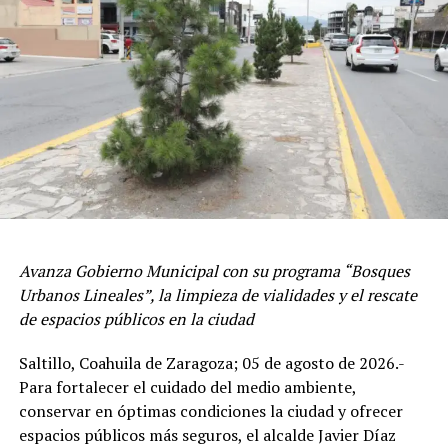
DEJAN LLUVIAS DAÑOS EN VIVIENDAS Y VEHÍCULOS
medidas preventivas para proteger a su personal y
VARADOS EN ENCHARCAMIENTOS EN LA REGIÓN SURESTE
clientes, con lo que se promueve la cultura de la
prevención civil.
DON'T MISS
COORDINA JAVIER DÍAZ TRABAJOS DE LIMPIEZA TRAS
LLUVIAS
ADVERTISEMENT
Avanza Gobierno Municipal con su programa “Bosques
Urbanos Lineales”, la limpieza de vialidades y el rescate
de espacios públicos en la ciudad
Saltillo, Coahuila de Zaragoza; 05 de agosto de 2026.-
La Dirección de Protección Civil y Bomberos informó
Para fortalecer el cuidado del medio ambiente,
que las supervisiones continuarán durante el desarrollo
conservar en óptimas condiciones la ciudad y ofrecer
de esta importante festividad, además de brindar
espacios públicos más seguros, el alcalde Javier Díaz
recomendaciones a las y los comerciantes para el