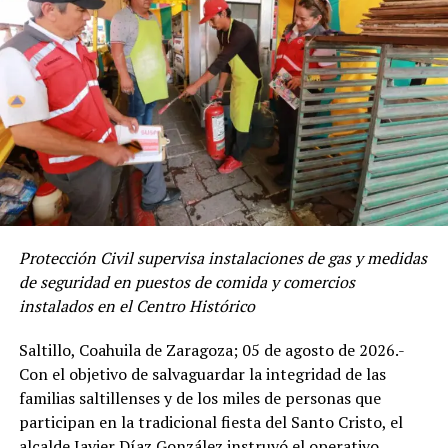
Las presentaciones de La Nueva Generación de José Luis
Jr. y Fuego Indio marcaron el cierre de las actividades en
el escenario principal del Biblioparque Norte, donde
Protección Civil supervisa instalaciones de gas y medidas
familias y visitantes disfrutaron del ambiente que se
de seguridad en puestos de comida y comercios
vivió a lo largo de la jornada.
instalados en el Centro Histórico
Además de los conciertos y los partidos, el público
Saltillo, Coahuila de Zaragoza; 05 de agosto de 2026.-
disfrutó de juegos mecánicos, activaciones, zonas de
Con el objetivo de salvaguardar la integridad de las
fotografía, áreas de videojuegos, concursos de
familias saltillenses y de los miles de personas que
habilidades futbolísticas, espacios gastronómicos, venta
participan en la tradicional fiesta del Santo Cristo, el
de souvenirs y torneos deportivos de fútbol 7, fútbol
alcalde Javier Díaz González instruyó el operativo