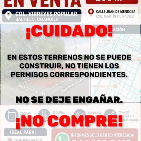
ADVERTISEMENT
Asimismo, este miércoles y como parte de esta jornada
integral, personal municipal reforzó las labores de
limpieza profunda a través de la Barredora Mecánica,
con la que se atendió importantes vialidades como el
periférico Luis Echeverría Álvarez, así como los
bulevares Fundadores, Emilio Arizpe de la Maza y
Nazario S. Ortiz Garza, entre otros sitios estratégicos de
Saltillo.