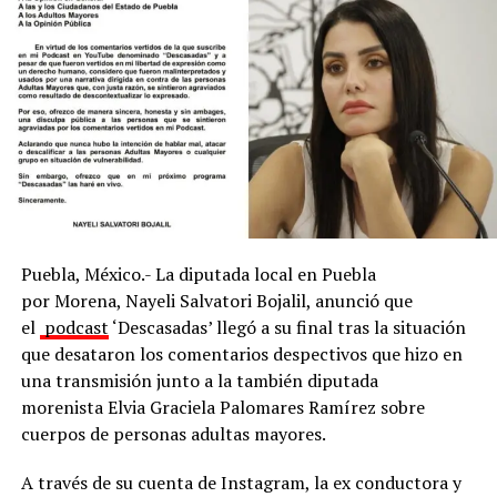
cayetanensis en las muestras recolectadas” en lechugas
procedentes de una empacadora en el estado de
Guanajuato.
Con Información Tomada de EXCÉLSIOR
ADVERTISEMENT
Puebla, México.- La diputada local en Puebla
por Morena, Nayeli Salvatori Bojalil, anunció que
el
podcast
‘Descasadas’ llegó a su final tras la situación
que desataron los comentarios despectivos que hizo en
una transmisión junto a la también diputada
morenista Elvia Graciela Palomares Ramírez sobre
cuerpos de personas adultas mayores.
A través de su cuenta de Instagram, la ex conductora y