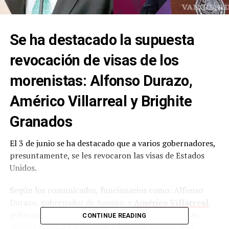
Se ha destacado la supuesta
revocación de visas de los
morenistas: Alfonso Durazo,
Américo Villarreal y Brighite
Granados
El 3 de junio se ha destacado que a varios gobernadores,
presuntamente, se les revocaron las visas de Estados
Unidos.
Según los comunicados, funcionarios como: Alfonso
Durazo, gobernador de Sonora; y
Américo Villarreal
,
gobernador de Tamaulipas, ya no tendrán sus visas
CONTINUE READING
vigentes tras ser señalados como objetivos de una