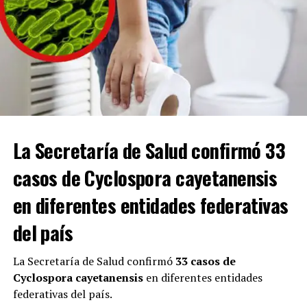
una conferencia en el Departamento de Justicia.
“Esto incluye a miembros del gobierno mexicano que
protegen a los líderes del CJNG de ser entregados a la
justicia y que facilitan el narcotráfico, el lavado de
dinero y la violencia. Las acciones del CJNG han
provocado la muerte de miles de estadounidenses”.
Con Información Tomada de EL HERALDO DE SALTILLO
La Secretaría de Salud confirmó 33
casos de Cyclospora cayetanensis
ADVERTISEMENT
en diferentes entidades federativas
del país
La Secretaría de Salud confirmó
33 casos de
Cyclospora cayetanensis
en diferentes entidades
federativas del país.