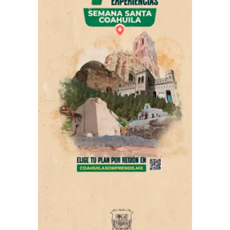
la que reconoció que “las palabras tienen un fuerte
impacto y pueden herir”, aunque insistió en que nunca
tuvo la intención de ofender a las personas de la tercera
edad.
Hasta el momento, no existe información oficial sobre
algún procedimiento para separar del cargo legislativo a
Salvatori o a Palomares, pese a que en redes sociales
circularon cuestionamientos al respecto. Tampoco se ha
precisado si el episodio original del podcast
permanecerá disponible en la plataforma de YouTube,
ni si Palomares continuará participando en otros
proyectos junto con Salvatori.
ADVERTISEMENT