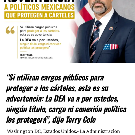
de Nuevo México
’ informó Granados.
ADVERTISEMENT
“Si utilizan cargos públicos para
proteger a los cárteles, esta es su
advertencia: La DEA va a por ustedes,
Con Información Tomada de VANGUARDIA
ningún título, cargo ni conexión política
RELATED TOPICS:
los protegerá”, dijo Terry Cole
UP NEXT
ESTALLA CUATRO PIPAS DE PRESUNTO ‘HUACHICOL’ DE
Washington DC, Estados Unidos.- La Administración
GAS EN TEPEACA, PUEBLA; EVACUAN A 2 MIL PERSONAS