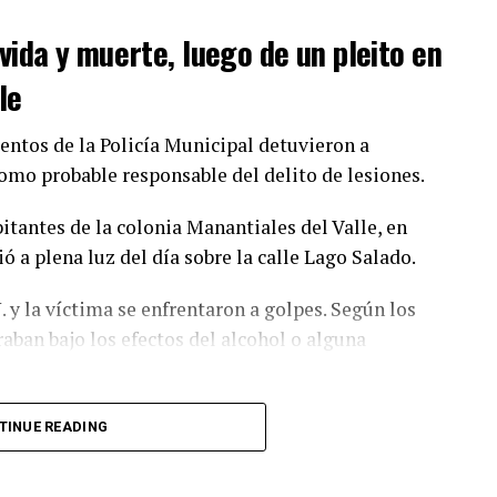
DE COAHUILA
vida y muerte, luego de un pleito en
le
ntos de la Policía Municipal detuvieron a
como probable responsable del delito de lesiones.
itantes de la colonia Manantiales del Valle, en
ó a plena luz del día sobre la calle Lago Salado.
 y la víctima se enfrentaron a golpes. Según los
ban bajo los efectos del alcohol o alguna
gro, playera gris oscura y cachucha negra, tomó
TINUE READING
nte durante la riña.