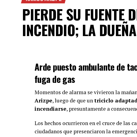
Pública y de Protección Civil y Bomberos,
PIERDE SU FUENTE 
Gutiérrez Merino, todas las dependencias
INCENDIO; LA DUEÑA
los reportes ciudadanos y dar seguimiento 
Con Información Tomada de VANGUARDI
AD
Arde puesto ambulante de tac
fuga de gas
Momentos de alarma se vivieron la mañana
Arizpe
, luego de que un
triciclo adapta
incendiarse
, presuntamente a consecuenc
Los hechos ocurrieron en el cruce de las c
ciudadanos que presenciaron la emergenc