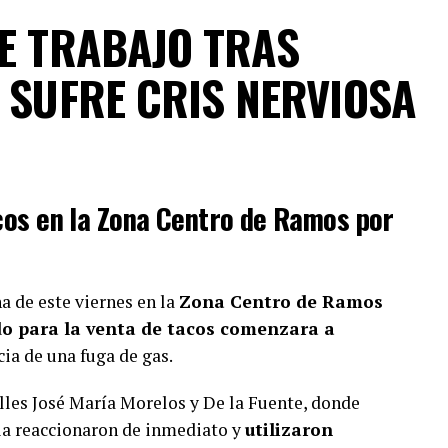
 informó que, por instrucciones del alcalde Tomás
DE TRABAJO TRAS
 involucradas permanecieron en alerta para atender
 SUFRE CRIS NERVIOSA
a las afectaciones derivadas de la lluvia.
A
VERTISEMENT
os en la Zona Centro de Ramos por
 de este viernes en la
Zona Centro de Ramos
do para la venta de tacos comenzara a
ia de una fuga de gas.
alles José María Morelos y De la Fuente, donde
ia reaccionaron de inmediato y
utilizaron