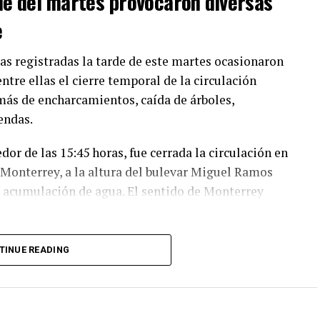
rde del martes provocaron diversas
e
s registradas la tarde de este martes ocasionaron
ntre ellas el cierre temporal de la circulación
emás de encharcamientos, caída de árboles,
endas.
or de las 15:45 horas, fue cerrada la circulación en
ia Monterrey, a la altura del bulevar Miguel Ramos
la acumulación de agua. El sentido de Monterrey
es dieron a conocer que el cruce entre el bulevar
TINUE READING
 fue reabierto casi en su totalidad, una vez que
las labores de atención.
nicipal, a través de las direcciones de Seguridad