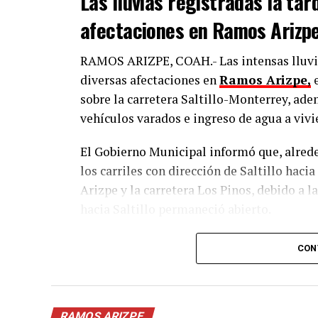
Las lluvias registradas la ta
afectaciones en Ramos Arizp
RAMOS ARIZPE, COAH.- Las intensas lluvia
diversas afectaciones en
Ramos Arizpe,
e
sobre la carretera Saltillo-Monterrey, ad
vehículos varados e ingreso de agua a vivi
El Gobierno Municipal informó que, alreded
los carriles con dirección de Saltillo hac
Arizpe y la carretera Los Pinos, debido a 
hacia Saltillo permaneció abierto.
Más tarde, a las 18:25 horas, las autoridad
CON
Los Pinos y la carretera Saltillo-Monterrey
disminuyó el nivel del agua y concluyeron 
Al corte de las 18:00 horas, el Gobierno Mu
RAMOS ARIZPE