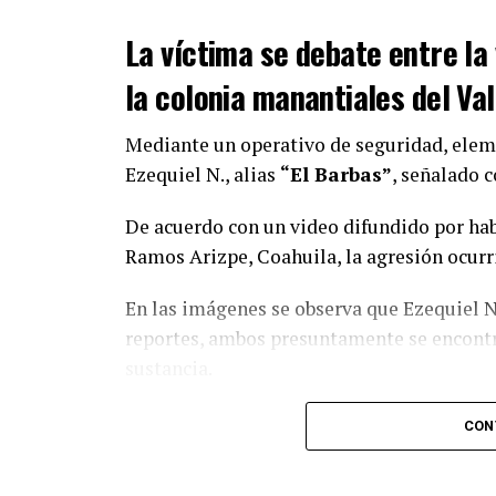
Con Información Tomada de EL DIARIO 
La víctima se debate entre la 
la colonia manantiales del Val
Mediante un operativo de seguridad, eleme
Ezequiel N., alias
“El Barbas”
, señalado 
De acuerdo con un video difundido por hab
Ramos Arizpe, Coahuila, la agresión ocurri
En las imágenes se observa que Ezequiel N.
reportes, ambos presuntamente se encontra
sustancia.
El presunto agresor, quien vestía pants ne
CON
varias piedras y las arrojó contra su opone