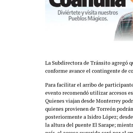
La Subdirectora de Tránsito agregó q
conforme avance el contingente de co
Para facilitar el arribo de participan
evento recomendó utilizar accesos es
Quienes viajan desde Monterrey podrá
quienes provienen de Torreón podrán h
posteriormente a Isidro López; desde
la altura del puente El Sarape; mient
país, el acceso sugerido será por el 