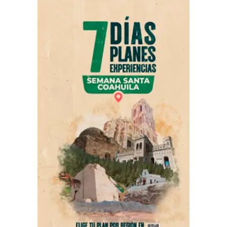
respondía a los llamados ni presentaba signos de
movimiento.
Ante la situación, los trabajadores solicitaron apoyo a
través del sistema de emergencias 911. Minutos después
arribaron paramédicos del Cuerpo de Bomberos,
quienes, tras realizar una valoración, confirmaron que el
joven ya no contaba con signos vitales.
Sus compañeros informaron que la víctima era
originaria del Estado de México y laboraba en la
construcción de vías ferroviarias. Asimismo, señalaron
que padecía problemas cardíacos y que tenía prescrito
un tratamiento médico, además de la recomendación de
acudir periódicamente con un cardiólogo; sin embargo,
presuntamente había dejado de atender dichas
indicaciones.