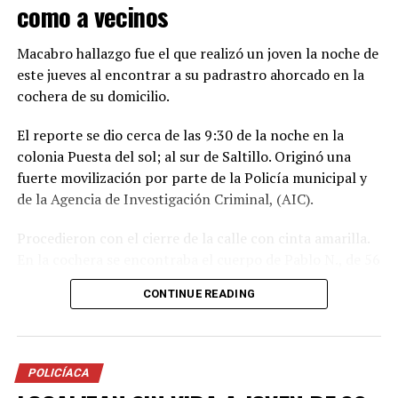
como a vecinos
Macabro hallazgo fue el que realizó un joven la noche de
este jueves al encontrar a su padrastro ahorcado en la
cochera de su domicilio.
El reporte se dio cerca de las 9:30 de la noche en la
colonia Puesta del sol; al sur de Saltillo. Originó una
fuerte movilización por parte de la Policía municipal y
de la Agencia de Investigación Criminal, (AIC).
Con Información Tomada de VANGUARDIA
Procedieron con el cierre de la calle con cinta amarilla.
En la cochera se encontraba el cuerpo de Pablo N., de 56
años de edad, colgado con un cable eléctrico a una
CONTINUE READING
varilla.
La incidencia fue reportada de inmediato a la línea de
emergencia y aún así enviaron a paramédicos de cruz
POLICÍACA
roja. Fueron quienes confirmaron del fallecimiento y se