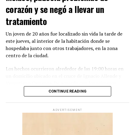
corazón y se negó a llevar un
Con Información Tomada de VANGUARDIA
tratamiento
Un joven de 20 años fue localizado sin vida la tarde de
este jueves, al interior de la habitación donde se
hospedaba junto con otros trabajadores, en la zona
centro de la ciudad.
Los hechos ocurrieron alrededor de las 19:00 horas en
un domicilio ubicado en el cruce de Ignacio Allende y
Venustiano Carranza. De acuerdo con los primeros
reportes, una cuadrilla de albañiles regresó al inmueble
CONTINUE READING
para prepararse e ingresar a su turno nocturno.
Al entrar a la habitación que compartían con Carlos
ADVERTISEMENT
González, de 20 años, uno de sus compañeros intentó
despertarlo al percatarse de que faltaba poco tiempo
para presentarse a trabajar. Sin embargo, el joven no