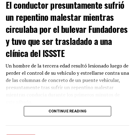
El conductor presuntamente sufrió
un repentino malestar mientras
circulaba por el bulevar Fundadores
y tuvo que ser trasladado a una
clínica del ISSSTE
RELATED TOPICS:
UP NEXT
Un hombre de la tercera edad resultó lesionado luego de
CHOQUE DE CUATRIMOTO DEJA A UNA MUJER SIN VIDA, EN
perder el control de su vehículo y estrellarse contra una
SALTILLO
de las columnas de concreto de un puente vehicular,
DON'T MISS
presuntamente tras sufrir un repentino malestar
LOCALIZAN A PERSONA SIN VIDA EN UN TERRENO, EN
mientras conducía durante los primeros minutos de
SALTILLO
este sábado.
CONTINUE READING
El accidente ocurrió alrededor de las 00:20 horas sobre
el bulevar Fundadores, en
Saltillo
, cuando el adulto
mayor se desplazaba de poniente a oriente a bordo de