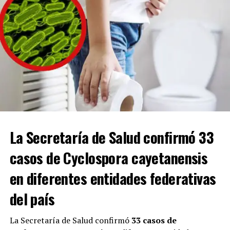
advertencia: La DEA va a por ustedes. Ningún título,
cargo ni conexión política los protegerá”, dijo Cole en
una conferencia en el Departamento de Justicia.
“Esto incluye a miembros del gobierno mexicano que
protegen a los líderes del CJNG de ser entregados a la
justicia y que facilitan el narcotráfico, el lavado de
dinero y la violencia. Las acciones del CJNG han
provocado la muerte de miles de estadounidenses”.
Con Información Tomada de EL HERALDO DE SALTILLO
La Secretaría de Salud confirmó 33
casos de Cyclospora cayetanensis
ADVERTISEMENT
en diferentes entidades federativas
del país
La Secretaría de Salud confirmó
33 casos de