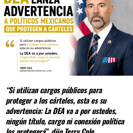
Con Información Tomada de LA JORNADA
RELATED TOPICS:
“Si utilizan cargos públicos para
UP NEXT
DETIENEN EN MÉXICO A 85 POLÍTICOS LIGADOS AL CRIMEN
proteger a los cárteles, esta es su
DON'T MISS
advertencia: La DEA va a por ustedes,
«ANDY» LÓPEZ BUSCA FUERO ANTE SEÑALAMIENTOS DE
ESTADOS UNIDOS CONTRA POLÍTICOS DE MORENA
ningún título, cargo ni conexión política
los protegerá”, dijo Terry Cole