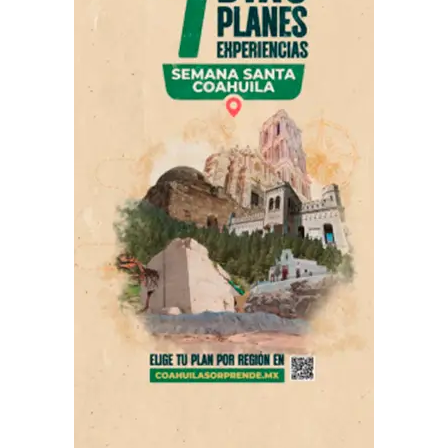
fuera de un programa de
televisión
hasta nuevo aviso.
En el mismo mensaje, ofreció una segunda disculpa, en
la que reconoció que “las palabras tienen un fuerte
impacto y pueden herir”, aunque insistió en que nunca
tuvo la intención de ofender a las personas de la tercera
edad.
Hasta el momento, no existe información oficial sobre
algún procedimiento para separar del cargo legislativo a
Salvatori o a Palomares, pese a que en redes sociales
circularon cuestionamientos al respecto. Tampoco se ha
precisado si el episodio original del podcast
permanecerá disponible en la plataforma de YouTube,
ni si Palomares continuará participando en otros
proyectos junto con Salvatori.
ADVERTISEMENT