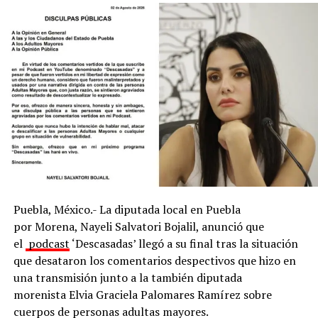
autoridades sanitarias de México y de la nación vecina,
“no han identificado la presencia de Cyclospora
cayetanensis en las muestras recolectadas” en lechugas
procedentes de una empacadora en el estado de
Guanajuato.
Con Información Tomada de EXCÉLSIOR
ADVERTISEMENT
Puebla, México.- La diputada local en Puebla
por Morena, Nayeli Salvatori Bojalil, anunció que
el
podcast
‘Descasadas’ llegó a su final tras la situación
que desataron los comentarios despectivos que hizo en
una transmisión junto a la también diputada
morenista Elvia Graciela Palomares Ramírez sobre
cuerpos de personas adultas mayores.