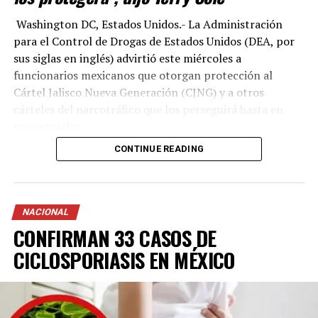
Washington DC, Estados Unidos.- La Administración
para el Control de Drogas de Estados Unidos (DEA, por
sus siglas en inglés) advirtió este miércoles a
funcionarios mexicanos que otorgan protección al
Cártel Jalisco Nueva Generación (CJNG) y a otros
cárteles del narcotráfico que los perseguirá hasta en
encontrarlos.
CONTINUE READING
Durante una rueda de prensa para anunciar nuevos
cargos criminales en contra de diversos miembros del
CJNG en diversas cortes de EU, el director de la DEA
Terry Cole renovó una advertencia directa contra los
NACIONAL
funcionarios mexicanos que a través de corrupción
CONFIRMAN 33 CASOS DE
protegen a los cárteles del narco
CICLOSPORIASIS EN MÉXICO
“Permítanme ser claro: si trafican con drogas letales, si
lucran con el sufrimiento ajeno o utilizan cargos
públicos para proteger a los cárteles, esta es su