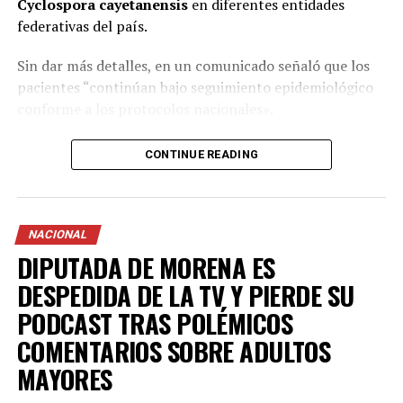
Cyclospora cayetanensis
en diferentes entidades
federativas del país.
Sin dar más detalles, en un comunicado señaló que los
pacientes “continúan bajo seguimiento epidemiológico
conforme a los protocolos nacionales».
Reiteró que en México se mantiene activa la
vigilancia
CONTINUE READING
epidemiológica
para detectar productos contaminados
con este parásito que produce una infección intestinal
con cuadros de diarrea intensa conocida como
“diarrea
explosiva”.
NACIONAL
DIPUTADA DE MORENA ES
LECHUGAS MEXICANAS NO ESTÁN
DESPEDIDA DE LA TV Y PIERDE SU
CONTAMINADAS
PODCAST TRAS POLÉMICOS
COMENTARIOS SOBRE ADULTOS
En relación con el brote de cyclospora reportado en
MAYORES
Estados Unidos, la Secretaría de Salud sostuvo que los
análisis realizados hasta este momento por las