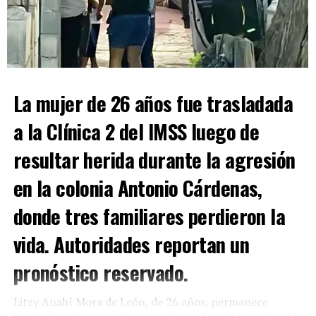
Pese a lo aparatoso del accidente, las autoridades
confirmaron que
ninguno de los conductores resultó
lesionado
. El presunto responsable manifestó
asumir
los daños ocasionados
tanto al vehículo afectado
como a la luminaria derribada, por lo que
ambas partes
llegaron a un acuerdo
. Finalmente, una grúa retiró las
La mujer de 26 años fue trasladada
unidades y la circulación fue reabierta.
a la Clínica 2 del IMSS luego de
resultar herida durante la agresión
ADVERTISEMENT
en la colonia Antonio Cárdenas,
donde tres familiares perdieron la
vida. Autoridades reportan un
pronóstico reservado.
Litzy Anahí Mora de León, de 26 años, permanece