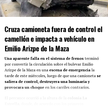
El uniformado lo sujetó con firmeza y ambos
descendieron juntos del puente. Posteriormente,
Cruza camioneta fuera de control el
solicitó el apoyo de la UNIF, dependencia que se hizo
cargo de la situación y del estado de salud del hombre,
camellón e impacta a vehículo en
quien fue trasladado para recibir atención psicológica
correspondiente.
Emilio Arizpe de la Maza
Con Información Tomada de VANGUARDIA
Una aparente falla en el sistema de frenos
terminó
por convertir la circulación sobre el bulevar Emilio
RELATED TOPICS:
Arizpe de la Maza en una
escena de emergencia
la
tarde de este miércoles, luego de que una camioneta
se
UP NEXT
SALVAN ELEMENTOS DE GRS A FAMILIA EN INCENDIO EN
saliera de control, destruyera una luminaria y
BELAVISTA
provocara un choque
en los carriles contrarios.
DON'T MISS
El percance ocurrió a la altura de la
colonia La
FRUSTRA ALARMA ROBO DE MOTOS
Estrella
, donde, de acuerdo con los primeros