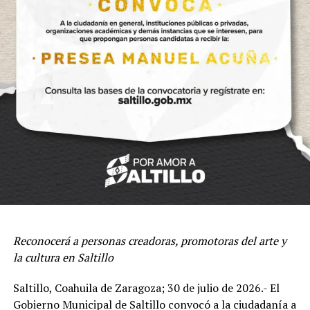
Durante agosto también se desarrollarán actividades
especiales con motivo del Día del Adulto Mayor,
conciertos de la Banda de Música del Estado,
presentaciones de teatro, talleres, círculos de lectura,
cursos, encuentros literarios, actividades infantiles,
exposiciones, visitas guiadas y programas de fomento a
la lectura en diversos espacios culturales del estado.
Reconocerá a personas creadoras, promotoras del arte y
la cultura en Saltillo
Como parte de la estrategia transversal del Gobierno del
Estado, este mes también se llevarán a cabo las
Saltillo, Coahuila de Zaragoza; 30 de julio de 2026.- El
eliminatorias regionales del Concurso Estatal de
Gobierno Municipal de Saltillo convocó a la ciudadanía a
Talentos «Vive Libre Sin Drogas», iniciativa impulsada