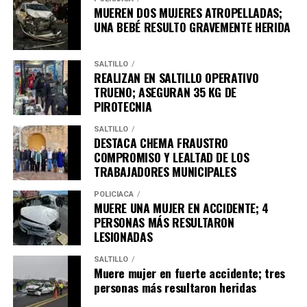
MUEREN DOS MUJERES ATROPELLADAS;
UNA BEBÉ RESULTO GRAVEMENTE HERIDA
SALTILLO
REALIZAN EN SALTILLO OPERATIVO
Gangrena, de Eduardo González, un poemario de gran
TRUENO; ASEGURAN 35 KG DE
PIROTECNIA
fuerza expresiva que explora temas como la memoria, el
paso del tiempo, la culpa, el silencio y la identidad a
SALTILLO
través de una voz profundamente introspectiva.
DESTACA CHEMA FRAUSTRO
COMPROMISO Y LEALTAD DE LOS
Las y los interesados pueden consultar el catálogo
TRABAJADORES MUNICIPALES
completo de la Biblioteca Virtual ingresando
POLICÍACA
a
https://coahuilacultura.gob.mx/libros-2/,
donde
MUERE UNA MUJER EN ACCIDENTE; 4
encontrarán cientos de títulos disponibles para su
PERSONAS MÁS RESULTARON
lectura o descarga gratuita, organizados por categorías
LESIONADAS
y accesibles en cualquier momento del día.
SALTILLO
Muere mujer en fuerte accidente; tres
El Gobierno del Estado de Coahuila refrenda su
personas más resultaron heridas
compromiso de promover el acceso libre al