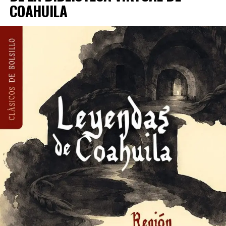
COAHUILA
familia, además de las exposiciones vigentes que pueden
visitarse de martes a domingo con entrada
completamente gratuita. Invitamos a las y los
coahuilenses a aprovechar esta oportunidad para
conocer nuestro patrimonio, disfrutar del arte y vivir
experiencias culturales durante todo el mes.»
También se puede realizar a través del portal de
internet oficial del Ayuntamiento de
Asimismo, informó que durante todo agosto continúan
Saltillo,
www.saltillo.gob.mx
, disponible las 24 horas.
los exámenes de admisión para la Escuela de Danza del
Estado de Coahuila, dirigidos a niñas y niños de entre 6 y
Quienes aspiren o sean personas propuestas como
12 años interesados en formar parte de esta institución
candidatas podrán ser inscritas en la categoría en vida.
formativa.
Los requisitos para poder ser inscritos en la
convocatoria son: tener nacionalidad mexicana; haber
ADVERTISEMENT
nacido en Saltillo o residir en él por lo menos cinco años
ininterrumpidos a la fecha de expedición de la presente
convocatoria; no haber recibido la Presea Manuel
Acuña; y contar con una trayectoria destacada o haber