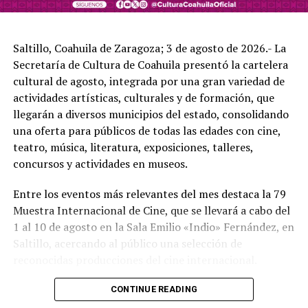
Saltillo, Coahuila de Zaragoza; 3 de agosto de 2026.- La
Secretaría de Cultura de Coahuila presentó la cartelera
cultural de agosto, integrada por una gran variedad de
actividades artísticas, culturales y de formación, que
llegarán a diversos municipios del estado, consolidando
una oferta para públicos de todas las edades con cine,
teatro, música, literatura, exposiciones, talleres,
concursos y actividades en museos.
Entre los eventos más relevantes del mes destaca la 79
Muestra Internacional de Cine, que se llevará a cabo del
1 al 10 de agosto en la Sala Emilio «Indio» Fernández, en
Saltillo, acercando al público una selección de
reconocidas producciones del cine internacional.
Asimismo, la Secretaría de Cultura mantiene una
CONTINUE READING
importante oferta de exposiciones temporales, entre