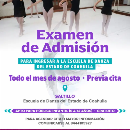
opciones culturales y escénicas a la ciudadanía.
El recital se llevó a cabo con entrada libre en las
instalaciones del Centro Cultural Vito Alessio Robles,
ubicado en el Centro Histórico de la ciudad.
RELATED TOPICS:
UP NEXT
REÚNE MUSEO DEL DESIERTO A CIENTOS DE FAMILIAS EN
LA SÉPTIMA EDICIÓN DE NOCHE DE MUSEOS
DON'T MISS
AGOTAN SALTILLENSES BOLETOS PARA LA NOCHE PARA LA
«NOCHE DE MUSEOS» EN EL MUSEO DEL DESIERTO