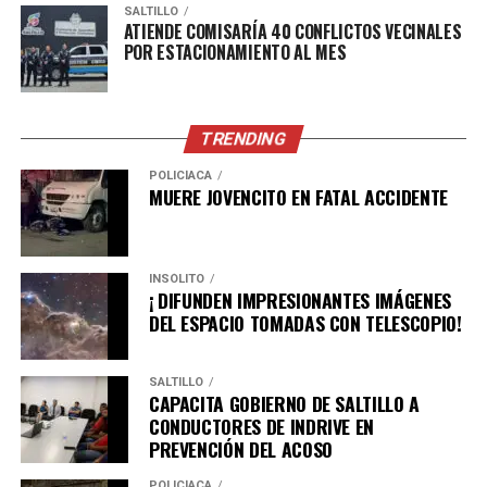
SALTILLO
ATIENDE COMISARÍA 40 CONFLICTOS VECINALES
Revista Sala de Espera, publicación mensual de
POR ESTACIONAMIENTO AL MES
divulgación cultural y artística editada por la Secretaría
de Cultura de Coahuila, que además de su versión
impresa puede consultarse en formato digital junto con
TRENDING
ediciones anteriores y otros materiales editoriales.
POLICÍACA
101 cosas que aprendí de la narrativa, de Gerardo
MUERE JOVENCITO EN FATAL ACCIDENTE
Segura, obra que reúne la experiencia de dos décadas del
autor como coordinador de talleres de creación literaria
y ofrece herramientas y reflexiones para quienes desean
INSÓLITO
¡ DIFUNDEN IMPRESIONANTES IMÁGENES
adentrarse en el oficio de escribir.
DEL ESPACIO TOMADAS CON TELESCOPIO!
ADVERTISEMENT
SALTILLO
CAPACITA GOBIERNO DE SALTILLO A
CONDUCTORES DE INDRIVE EN
PREVENCIÓN DEL ACOSO
POLICÍACA