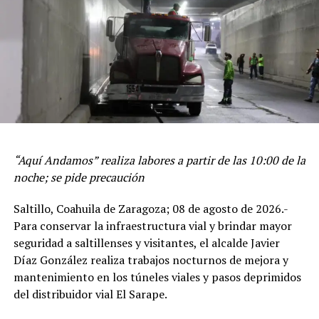
Durante el torneo participaron los equipos Eisko
Bellavista, Millonarios Ojo de Agua, Trolas del Águila,
Cobras Bellavista, Parranderos Bellavista, Galleros
Bellavista y Gatos de la Loma.
El comisionado de Seguridad y Protección Ciudadana,
Miguel Ángel Garza Félix, informó que este tipo de
“Aquí Andamos” realiza labores a partir de las 10:00 de la
actividades forman parte de estrategias de intervención
noche; se pide precaución
comunitaria enfocadas en fortalecer la convivencia y
generar entornos de participación para las y los jóvenes.
Saltillo, Coahuila de Zaragoza; 08 de agosto de 2026.-
Para conservar la infraestructura vial y brindar mayor
En el lugar también se instalaron módulos de salud y
seguridad a saltillenses y visitantes, el alcalde Javier
prevención de adicciones dirigidos a las y los asistentes.
Díaz González realiza trabajos nocturnos de mejora y
mantenimiento en los túneles viales y pasos deprimidos
La Comisaría de Seguridad y Protección Ciudadana
del distribuidor vial El Sarape.
informó que las próximas jornadas deportivas
continuarán en otros sectores de la ciudad.