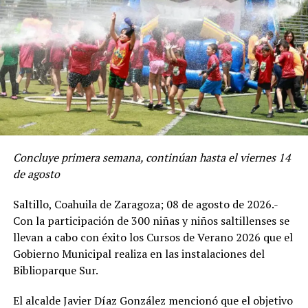
ELECTORALES PARA LA JORNADA ELECTORAL DEL 7 DE
JUNIO
Asimismo, se lleva a cabo la instalación de nuevas
luminarias, con el propósito de fortalecer la iluminación
en los túneles y pasos a desnivel, para incrementar la
seguridad vial y contribuir a una mejor visibilidad
durante la circulación por las noches.
Concluye primera semana, continúan hasta el viernes 14
de agosto
Se informó que actualmente se trabaja en el paso
deprimido con circulación de sur a norte de la ciudad,
Saltillo, Coahuila de Zaragoza; 08 de agosto de 2026.-
para en días posteriores continuar estos trabajos en el
Con la participación de 300 niñas y niños saltillenses se
túnel vial que conecta el periférico Luis Echeverría
llevan a cabo con éxito los Cursos de Verano 2026 que el
Álvarez con Paseo de la Reforma, rumbo al poniente de
Gobierno Municipal realiza en las instalaciones del
Saltillo.
Biblioparque Sur.
El alcalde Javier Díaz informó que estas acciones forman
El alcalde Javier Díaz González mencionó que el objetivo