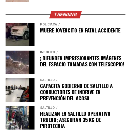
plantación de los árboles de 1 a 2 metros de altura y
plantas de diferentes especies con una altura de 35
TRENDING
centímetros en el Cañón de San Lorenzo, trabajo que se
llevará a cabo gradualmente, hasta finalizar el año.
POLICÍACA
MUERE JOVENCITO EN FATAL ACCIDENTE
ADVERTISEMENT
INSÓLITO
¡ DIFUNDEN IMPRESIONANTES IMÁGENES
DEL ESPACIO TOMADAS CON TELESCOPIO!
SALTILLO
CAPACITA GOBIERNO DE SALTILLO A
CONDUCTORES DE INDRIVE EN
PREVENCIÓN DEL ACOSO
SALTILLO
“El objetivo principal es mejorar la calidad del aire, la
REALIZAN EN SALTILLO OPERATIVO
absorción de CO2, la mitigación del cambio climático, la
TRUENO; ASEGURAN 35 KG DE
prevención de erosión del suelo y el embellecimiento de
PIROTECNIA