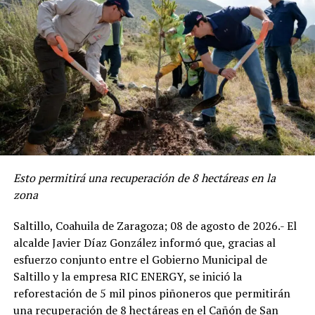
Edgar Omar Puentes Montes, director del Instituto
Municipal de Cultura Física y Deporte, mencionó que la
temática de esta edición de los Cursos de Verano 2026,
en el que participan niñas y niños de entre 6 y 12 años
de edad, estuvo inspirada en la máxima fiesta deportiva
del fútbol.
Esto permitirá una recuperación de 8 hectáreas en la
zona
“Con el apoyo del alcalde Javier Díaz las niñas y niños
están disfrutando sus vacaciones en un ambiente de
Saltillo, Coahuila de Zaragoza; 08 de agosto de 2026.- El
diversión, aprendizaje y actividad física”, mencionó.
alcalde Javier Díaz González informó que, gracias al
esfuerzo conjunto entre el Gobierno Municipal de
Para concluir la primera semana las y los niños
Saltillo y la empresa RIC ENERGY, se inició la
disfrutaron de un día acuático con el apoyo del Cuerpo
reforestación de 5 mil pinos piñoneros que permitirán
de Bomberos, donde los elementos, además les dieron a
una recuperación de 8 hectáreas en el Cañón de San