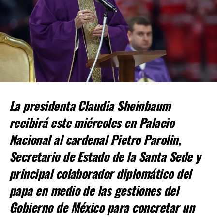
tuvo la intención de ofender a las personas de la tercera
edad.
Hasta el momento, no existe información oficial sobre
algún procedimiento para separar del cargo legislativo a
Salvatori o a Palomares, pese a que en redes sociales
circularon cuestionamientos al respecto. Tampoco se ha
precisado si el episodio original del podcast
La presidenta Claudia Sheinbaum
permanecerá disponible en la plataforma de YouTube,
ni si Palomares continuará participando en otros
recibirá este miércoles en Palacio
proyectos junto con Salvatori.
Nacional al cardenal Pietro Parolin,
Secretario de Estado de la Santa Sede y
ADVERTISEMENT
principal colaborador diplomático del
papa en medio de las gestiones del
Gobierno de México para concretar un