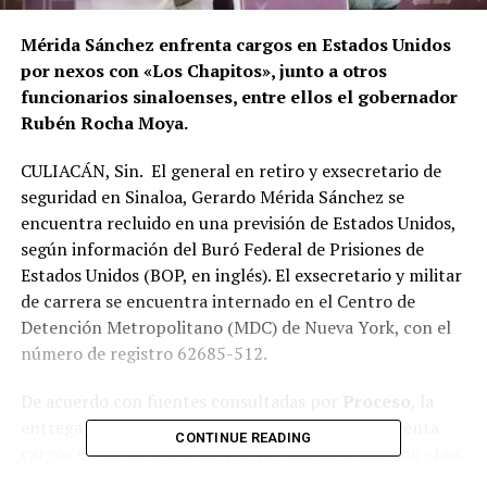
Mérida Sánchez enfrenta cargos en Estados Unidos
por nexos con «Los Chapitos», junto a otros
funcionarios sinaloenses, entre ellos el gobernador
Rubén Rocha Moya.
CULIACÁN, Sin. El general en retiro y exsecretario de
seguridad en Sinaloa, Gerardo Mérida Sánchez se
encuentra recluido en una previsión de Estados Unidos,
según información del Buró Federal de Prisiones de
Estados Unidos (BOP, en inglés). El exsecretario y militar
de carrera se encuentra internado en el Centro de
Detención Metropolitano (MDC) de Nueva York, con el
número de registro 62685-512.
De acuerdo con fuentes consultadas por
Proceso
, la
entrega ocurrió el lunes 11. Mérida Sánchez enfrenta
CONTINUE READING
cargos en Estados Unidos por presuntos nexos con «Los
Chapitos», junto a otros funcionarios sinaloenses, entre