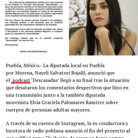
carrera, estuvo en el cargo desde agosto de 2023 hasta
diciembre de 2024, en pleno auge de la guerra entre
Mayos y Chapitos.
ADVERTISEMENT
Puebla, México.- La diputada local en Puebla
por Morena, Nayeli Salvatori Bojalil, anunció que
el
podcast
‘Descasadas’ llegó a su final tras la situación
que desataron los comentarios despectivos que hizo en
una transmisión junto a la también diputada
morenista Elvia Graciela Palomares Ramírez sobre
cuerpos de personas adultas mayores.
Con Información Tomada de PROCESO
A través de su cuenta de Instagram, la ex conductora y
locutora de radio poblana anunció el fin del proyecto al
RELATED TOPICS:
que calificó como “la ilusión de crear un lugar seguro