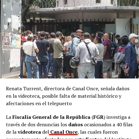
Católica con la construcción de paz y reaviva el interés
de contar con la visita de León XIV.
La agenda comenzó este martes con una cena ofrecida
por el secretario de Relaciones Exteriores, Roberto
Velasco Álvarez.
ADVERTISEMENT
Renata Turrent, directora de Canal Once, señala daños
en la videoteca, posible falta de material histórico y
afectaciones en el telepuerto
La
Fiscalía General de la República
(
FGR
) investiga a
través de dos denuncias los
daños
ocasionados a 40 filas
El miércoles, después de reunirse con la presidenta,
de la
videoteca
del
Canal Once
, las cuales fueron
Parolin oficiará una misa a las 12:00 horas en la Basílica