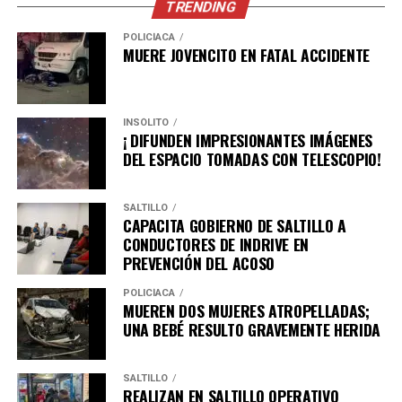
TRENDING
POLICÍACA
ADVERTISEMENT
MUERE JOVENCITO EN FATAL ACCIDENTE
INSÓLITO
¡ DIFUNDEN IMPRESIONANTES IMÁGENES
DEL ESPACIO TOMADAS CON TELESCOPIO!
SALTILLO
CAPACITA GOBIERNO DE SALTILLO A
CONDUCTORES DE INDRIVE EN
Luis Olivares Martínez, secretario de Economía,
PREVENCIÓN DEL ACOSO
mencionó que las expansiones tienen un valor especial
POLICÍACA
porque reflejan la experiencia de quienes ya conocen el
MUEREN DOS MUJERES ATROPELLADAS;
estado, de quienes ya operan aquí y deciden seguir
UNA BEBÉ RESULTO GRAVEMENTE HERIDA
apostando por nuestra gente y por nuestras regiones.
SALTILLO
“Adient forma parte importante del desarrollo
REALIZAN EN SALTILLO OPERATIVO