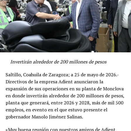
En redes sociales, algunos usuarios señalaron que este
tipo de juegos solo deberían utilizarse bajo supervisión
constante de un adulto. Sin embargo, en escuelas
públicas los docentes suelen estar a cargo de grupos de
más de 28 alumnos, lo que limita la supervisión directa
de cada actividad, principalmente durante el recreo.
Con Información Tomada de VANGUARDIA
Invertirán alrededor de 200 millones de pesos
Saltillo, Coahuila de Zaragoza; a 25 de mayo de 2026.-
ADVERTISEMENT
Directivos de la empresa Adient anunciaron la
expansión de sus operaciones en su planta de Monclova
en donde invertirán alrededor de 200 millones de pesos,
planta que generará, entre 2026 y 2028, más de mil 500
empleos, en evento en el que estuvo presente el
gobernador Manolo Jiménez Salinas.
«Muy buena reunión con nuestros amigos de Adient