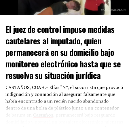
El juez de control impuso medidas
Añadió que Juan “N” ya tenía antecedentes desde hace
más de una década. “Ya tenía un antecedente, en 2015,
cautelares al imputado, quien
lo que nos da una muestra clara de que no hay en todos
permanecerá en su domicilio bajo
los casos una readaptación”, comentó.
monitoreo electrónico hasta que se
Con Información Tomada de VANGUARDIA
resuelva su situación jurídica
RELATED TOPICS:
CASTAÑOS, COAH.– Elías “N”, el socorrista que provocó
UP NEXT
ANTE MUERTE DE NIÑO EN KÍNDER DE MONCLOVA, PONEN
indignación y conmoción al asegurar falsamente que
FOCO EN LA INFRAESTRUCTURA EDUCATIVA
había encontrado a un recién nacido abandonado
dentro de una bolsa de plástico junto a un contenedor
DON'T MISS
FORTALECEMOS ACCIONES PARA LA PREVENCIÓN DEL
de basura en
Castaños
, permanecerá bajo resguardo
DENGUE: MANOLO
domiciliario y portará un brazalete electrónico mientras
enfrenta un proceso penal por el delito de falsedad de