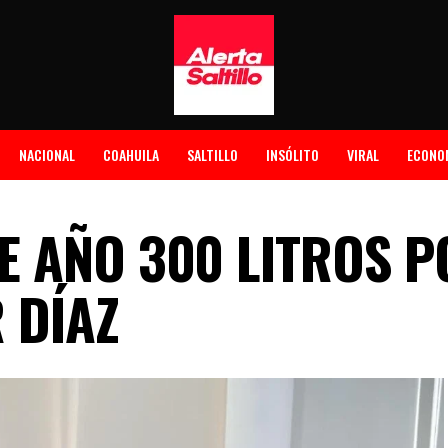
NACIONAL
COAHUILA
SALTILLO
INSÓLITO
VIRAL
ECONO
 AÑO 300 LITROS P
 DÍAZ