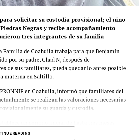
ara solicitar su custodia provisional; el niño
 Piedras Negras y recibe acompañamiento
urieron tres integrantes de su familia
la Familia de Coahuila trabaja para que Benjamín
ído por su padre, Chad N, después de
es de sus familiares, pueda quedar lo antes posible
ia materna en Saltillo.
a PRONNIF en Coahuila, informó que familiares del
actualmente se realizan las valoraciones necesarias
rovisionalmente su guarda y custodia.
establece un periodo inicial de hasta tres meses
o o adolescente que queda bajo protección
TINUE READING
 por otros tres meses. Sin embargo, señaló que la