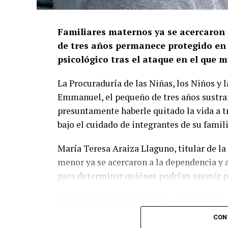
Familiares maternos ya se acercaron p
de tres años permanece protegido en
psicológico tras el ataque en el que m
La Procuraduría de las Niñas, los Niños y 
Emmanuel, el pequeño de tres años sustra
presuntamente haberle quitado la vida a tr
bajo el cuidado de integrantes de su famil
María Teresa Araiza Llaguno, titular de l
menor ya se acercaron a la dependencia y 
para determinar quiénes podrían asumir p
La funcionaria explicó que la legislación 
para definir la situación de una niña, niñ
CON
institucional, plazo que puede prorrogarse