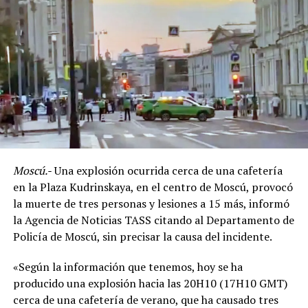
vivienda y localizaron el frigorífico; al inspeccionarlo,
hallaron el cadáver.
El hombre se
declaró culpable de impedir un entierro
digno y legal y de dos cargos de fraude, por lo que fue
condenado a dos años de cárcel.
ADVERTISEMENT
Moscú.-
Una explosión ocurrida cerca de una cafetería
en la Plaza Kudrinskaya, en el centro de Moscú, provocó
la muerte de tres personas y lesiones a 15 más, informó
la Agencia de Noticias TASS citando al Departamento de
Policía de Moscú, sin precisar la causa del incidente.
«Según la información que tenemos, hoy se ha
producido una explosión hacia las 20H10 (17H10 GMT)
Con Información Tomada de EL HERALDO DE SALTILLO
cerca de una cafetería de verano, que ha causado tres