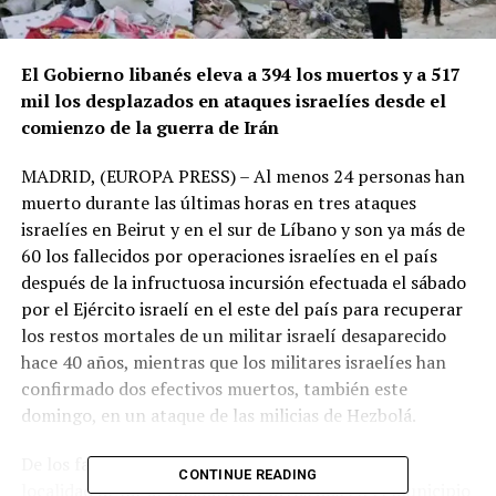
El Gobierno libanés eleva a 394 los muertos y a 517
mil los desplazados en ataques israelíes desde el
comienzo de la guerra de Irán
MADRID, (EUROPA PRESS) – Al menos 24 personas han
muerto durante las últimas horas en tres ataques
israelíes en Beirut y en el sur de Líbano y son ya más de
60 los fallecidos por operaciones israelíes en el país
después de la infructuosa incursión efectuada el sábado
por el Ejército israelí en el este del país para recuperar
los restos mortales de un militar israelí desaparecido
hace 40 años, mientras que los militares israelíes han
confirmado dos efectivos muertos, también este
domingo, en un ataque de las milicias de Hezbolá.
De los fallecidos, 18 han sido identificados en la
CONTINUE READING
localidad de Sir al Ghabariya, y otros dos en el municipio