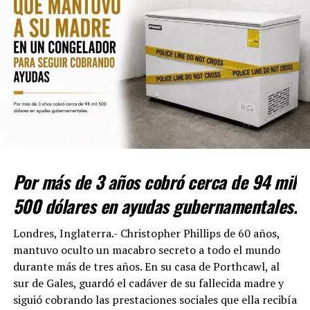
ADVERTISEMENT
Por más de 3 años cobró cerca de 94 mil
Con Información Tomada de PROCESO
500 dólares en ayudas gubernamentales.
RELATED TOPICS:
Londres, Inglaterra.- Christopher Phillips de 60 años,
mantuvo oculto un macabro secreto a todo el mundo
UP NEXT
ATAQUE AÉREO ISRAELÍ EN EL SUR DE LÍBANO MATA A 3
durante más de tres años. En su casa de Porthcawl, al
PERIODISTAS QUE CUBRÍAN LA GUERRA
sur de Gales, guardó el cadáver de su fallecida madre y
siguió cobrando las prestaciones sociales que ella recibía
DON'T MISS