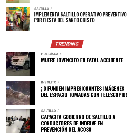
Biblioteca Virtual destacan:
SALTILLO
IMPLEMENTA SALTILLO OPERATIVO PREVENTIVO
Revista Sala de Espera, publicación mensual de
POR FIESTA DEL SANTO CRISTO
divulgación cultural y artística editada por la Secretaría
de Cultura de Coahuila, que además de su versión
impresa puede consultarse en formato digital junto con
TRENDING
ediciones anteriores y otros materiales editoriales.
POLICÍACA
101 cosas que aprendí de la narrativa, de Gerardo
MUERE JOVENCITO EN FATAL ACCIDENTE
Segura, obra que reúne la experiencia de dos décadas del
autor como coordinador de talleres de creación literaria
y ofrece herramientas y reflexiones para quienes desean
INSÓLITO
¡ DIFUNDEN IMPRESIONANTES IMÁGENES
adentrarse en el oficio de escribir.
DEL ESPACIO TOMADAS CON TELESCOPIO!
ADVERTISEMENT
SALTILLO
CAPACITA GOBIERNO DE SALTILLO A
CONDUCTORES DE INDRIVE EN
PREVENCIÓN DEL ACOSO