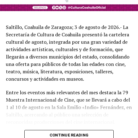
La función se llevará a cabo el sábado 25 de abril a las
20:00 horas en la Gran Sala del Teatro de la Ciudad, en
Monterrey, Nuevo León; mientras que en León,
Saltillo, Coahuila de Zaragoza; 3 de agosto de 2026.- La
Guanajuato, serán el miércoles 6 y viernes 8 de mayo a
Secretaría de Cultura de Coahuila presentó la cartelera
las 20:00 horas en la Sala Principal del Teatro del
cultural de agosto, integrada por una gran variedad de
Bicentenario Roberto Plasencia Saldaña.
actividades artísticas, culturales y de formación, que
llegarán a diversos municipios del estado, consolidando
Los boletos se encuentran disponibles a través de
una oferta para públicos de todas las edades con cine,
AREMA Ticket.
teatro, música, literatura, exposiciones, talleres,
concursos y actividades en museos.
ADVERTISEMENT
Entre los eventos más relevantes del mes destaca la 79
Muestra Internacional de Cine, que se llevará a cabo del
1 al 10 de agosto en la Sala Emilio «Indio» Fernández, en
Saltillo, acercando al público una selección de
reconocidas producciones del cine internacional.
Asimismo, la Secretaría de Cultura mantiene una
CONTINUE READING