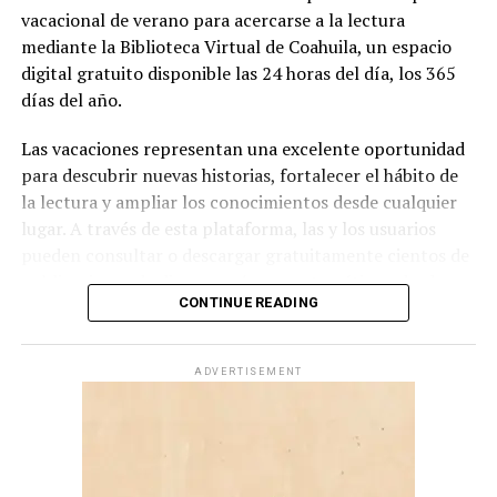
vacacional de verano para acercarse a la lectura
mediante la Biblioteca Virtual de Coahuila, un espacio
digital gratuito disponible las 24 horas del día, los 365
días del año.
Las vacaciones representan una excelente oportunidad
para descubrir nuevas historias, fortalecer el hábito de
La Presea Manuel Acuña será entregada en el mes de
la lectura y ampliar los conocimientos desde cualquier
noviembre, en un evento organizado por el
lugar. A través de esta plataforma, las y los usuarios
Ayuntamiento a través del Instituto Municipal de
pueden consultar o descargar gratuitamente cientos de
Cultura.
publicaciones de diversos géneros y temáticas, desde
CONTINUE READING
una computadora, tableta o teléfono celular.
El acervo digital reúne libros de historia, literatura,
ADVERTISEMENT
poesía, cuento, narrativa, publicaciones infantiles,
gastronomía, patrimonio cultural, investigación,
revistas y muchos temas más, resultado del trabajo
editorial que impulsa el Gobierno del Estado mediante la
Secretaría de Cultura y el Consejo Editorial de Coahuila