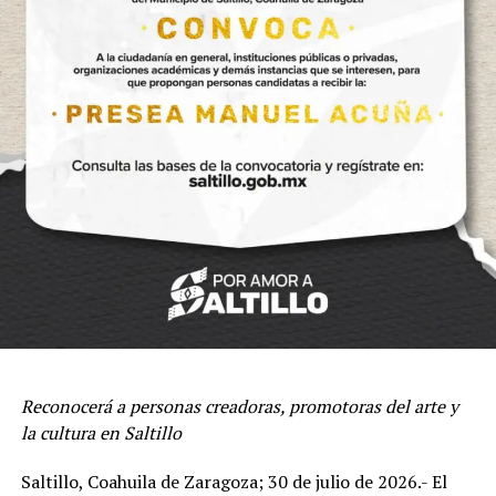
Durante agosto también se desarrollarán actividades
especiales con motivo del Día del Adulto Mayor,
conciertos de la Banda de Música del Estado,
presentaciones de teatro, talleres, círculos de lectura,
cursos, encuentros literarios, actividades infantiles,
exposiciones, visitas guiadas y programas de fomento a
la lectura en diversos espacios culturales del estado.
Reconocerá a personas creadoras, promotoras del arte y
la cultura en Saltillo
Como parte de la estrategia transversal del Gobierno del
Estado, este mes también se llevarán a cabo las
Saltillo, Coahuila de Zaragoza; 30 de julio de 2026.- El
eliminatorias regionales del Concurso Estatal de