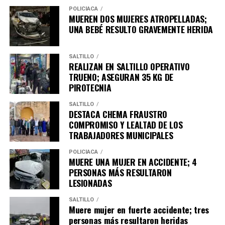
POLICÍACA
MUEREN DOS MUJERES ATROPELLADAS;
UNA BEBÉ RESULTO GRAVEMENTE HERIDA
SALTILLO
REALIZAN EN SALTILLO OPERATIVO
Gangrena, de Eduardo González, un poemario de gran
TRUENO; ASEGURAN 35 KG DE
PIROTECNIA
fuerza expresiva que explora temas como la memoria, el
paso del tiempo, la culpa, el silencio y la identidad a
SALTILLO
través de una voz profundamente introspectiva.
DESTACA CHEMA FRAUSTRO
COMPROMISO Y LEALTAD DE LOS
Las y los interesados pueden consultar el catálogo
TRABAJADORES MUNICIPALES
completo de la Biblioteca Virtual ingresando
POLICÍACA
a
https://coahuilacultura.gob.mx/libros-2/,
donde
MUERE UNA MUJER EN ACCIDENTE; 4
encontrarán cientos de títulos disponibles para su
PERSONAS MÁS RESULTARON
lectura o descarga gratuita, organizados por categorías
LESIONADAS
y accesibles en cualquier momento del día.
SALTILLO
Muere mujer en fuerte accidente; tres
El Gobierno del Estado de Coahuila refrenda su
personas más resultaron heridas