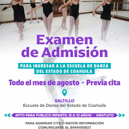
Alejandro Reyes Valdés expresó la dicha de colaborar
con artistas de tan elevado nivel y renombre.
“La Compañía de Ópera de Saltillo tiene experiencia en
el repertorio de Beethoven y cuenta con cualidades
distintivas de la música de Fidelio, haciendo énfasis en su
carácter rítmico y enérgico”, dijo.
Mencionó además que las obras de Beethoven, aun en
sus composiciones para piano u otros instrumentos, así
como en su única ópera, están pensadas de manera
sinfónica.