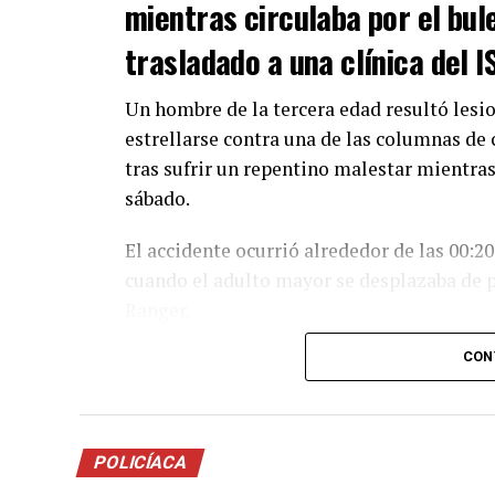
mientras circulaba por el bul
trasladado a una clínica del 
Un hombre de la tercera edad resultó lesio
estrellarse contra una de las columnas de
tras sufrir un repentino malestar mientra
sábado.
El accidente ocurrió alrededor de las 00:2
cuando el adulto mayor se desplazaba de 
Ranger.
CON
De acuerdo con los primeros reportes, al ll
Mirasierra intentó incorporarse bajo el p
manera repentina.
POLICÍACA
La situación provocó que el conductor perd