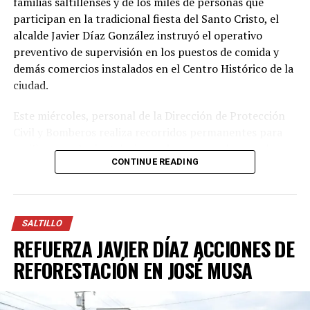
familias saltillenses y de los miles de personas que
Con Información Tomada de EL HERALDO DE SALTILLO
participan en la tradicional fiesta del Santo Cristo, el
alcalde Javier Díaz González instruyó el operativo
preventivo de supervisión en los puestos de comida y
demás comercios instalados en el Centro Histórico de la
ciudad.
Este miércoles, personal de la Dirección de Protección
Civil y Bomberos realiza recorridos permanentes para
verificar que las instalaciones de gas cumplan con las
CONTINUE READING
medidas de seguridad establecidas, a fin de reducir
riesgos y fortalecer la prevención en esta celebración
con mayor afluencia de visitantes en la capital de
Coahuila.
SALTILLO
REFUERZA JAVIER DÍAZ ACCIONES DE
Entre los principales puntos de revisión se encuentra
que los comerciantes utilicen cilindros de gas con
REFORESTACIÓN EN JOSÉ MUSA
capacidad máxima de 10 kilogramos, que cuenten con
reguladores en buen estado, además de conexiones