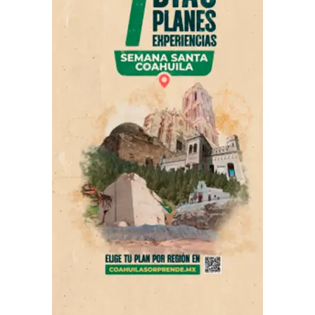
Díaz.
ADVERTISEMENT
Asimismo, este miércoles y como parte de esta jornada
integral, personal municipal reforzó las labores de
limpieza profunda a través de la Barredora Mecánica,
con la que se atendió importantes vialidades como el
periférico Luis Echeverría Álvarez, así como los
bulevares Fundadores, Emilio Arizpe de la Maza y