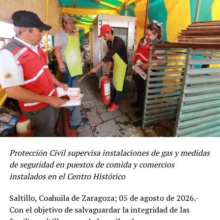
un periodo prolongado en un centro de asistencia
social.
“La premisa es siempre el menor tiempo posible en un
centro asistencial. En este caso, al parecer sí tenemos
algunas familias de apoyo que podrían recibirlo de
manera más inmediata; por eso se está trabajando”,
señaló.
ADVERTISEMENT
Protección Civil supervisa instalaciones de gas y medidas
de seguridad en puestos de comida y comercios
instalados en el Centro Histórico
Saltillo, Coahuila de Zaragoza; 05 de agosto de 2026.-
Con el objetivo de salvaguardar la integridad de las