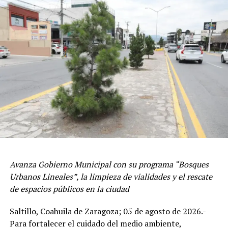
seguras.
Asimismo, se orienta a las y los comerciantes sobre las
medidas preventivas para proteger a su personal y
clientes, con lo que se promueve la cultura de la
prevención civil.
ADVERTISEMENT
Avanza Gobierno Municipal con su programa “Bosques
Urbanos Lineales”, la limpieza de vialidades y el rescate
de espacios públicos en la ciudad
Saltillo, Coahuila de Zaragoza; 05 de agosto de 2026.-
La Dirección de Protección Civil y Bomberos informó
Para fortalecer el cuidado del medio ambiente,
que las supervisiones continuarán durante el desarrollo