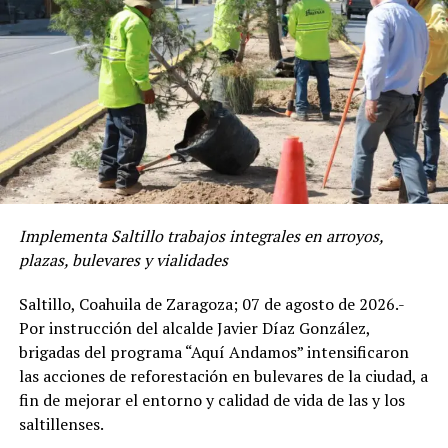
En estos puntos, personal municipal trabaja con apoyo
de maquinaria especializada a base de calor, con la que
eliminan tramos de pavimento dañado y aplican asfalto
caliente, además de realizar acciones de nivelación de
superficie y compactación.
“Trabajamos de manera estratégica y constante para
atender los tramos con mayor desgaste y brindar a las y
los saltillenses, calles más seguras y funcionales”,
Implementa Saltillo trabajos integrales en arroyos,
expresó el alcalde Javier Díaz.
plazas, bulevares y vialidades
Sumado a esto, brigadas municipales realizan labores de
Saltillo, Coahuila de Zaragoza; 07 de agosto de 2026.-
sellado de grietas mediante maquinaria innovadora en
Por instrucción del alcalde Javier Díaz González,
distintos tramos del bulevar Venustiano Carranza, como
brigadas del programa “Aquí Andamos” intensificaron
parte del mantenimiento preventivo para evitar fisuras
las acciones de reforestación en bulevares de la ciudad, a
y mayores daños en el pavimento.
fin de mejorar el entorno y calidad de vida de las y los
saltillenses.
De manera simultánea, brigadas de Infraestructura y