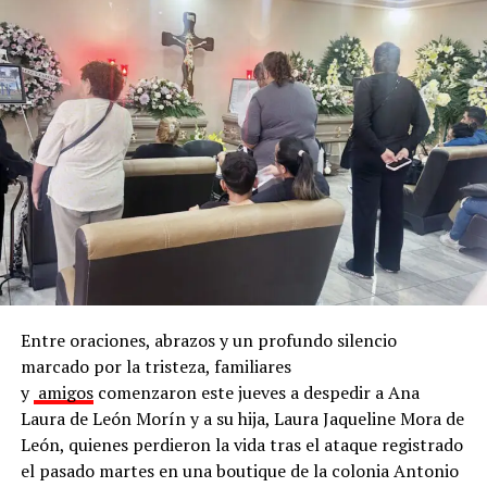
En este objetivo, trabajan en conjunto el Instituto
Municipal de Planeación (IMPLAN), la dirección de
Medio Ambiente y Desarrollo Sustentable, de
Infraestructura y Obra Pública, así como de Servicios
Públicos.
Para coordinar todos los esfuerzos, agregó que se
Entre oraciones, abrazos y un profundo silencio
cuenta con una plataforma digital de uso interno que
marcado por la tristeza, familiares
permite planear, dar seguimiento y documentar las
y
amigos
comenzaron este jueves a despedir a Ana
intervenciones realizadas en los espacios públicos del
Laura de León Morín y a su hija, Laura Jaqueline Mora de
municipio.
León, quienes perdieron la vida tras el ataque registrado
el pasado martes en una boutique de la colonia Antonio
El director de Medio Ambiente y Desarrollo Sustentable,