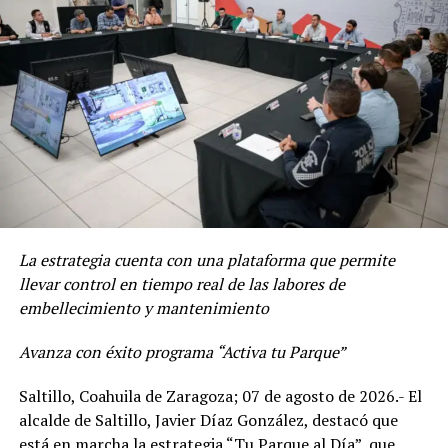
ADVERTISEMENT
RELATED TOPICS:
UP NEXT
ENTREGA JAVIER DÍAZ PARABÚS EN BENEFICIO DEL
CONALEP SALTILLO I
DON'T MISS
¡A BAILAR SE HA DICHO! INVITA MUNICIPIO A CONCURSO
DE BAILE
De igual manera, se efectuaron trabajos de limpieza
La estrategia cuenta con una plataforma que permite
general sobre el bulevar Javier García Villarreal, donde
llevar control en tiempo real de las labores de
se atendieron tanto el camellón central como las aceras
embellecimiento y mantenimiento
poniente y oriente, en el tramo comprendido entre el
periférico Luis Echeverría Álvarez y la calle Hércules.
Avanza con éxito programa “Activa tu Parque”
El Gobierno Municipal mantiene su Chat Bot “Saltillo
Saltillo, Coahuila de Zaragoza; 07 de agosto de 2026.- El
Fácil”, al 844-160-08-08, con el que la ciudadanía puede
alcalde de Saltillo, Javier Díaz González, destacó que
reportar algún servicio público para su inmediata
está en marcha la estrategia “Tu Parque al Día”, que