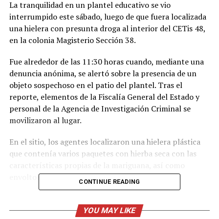
La tranquilidad en un plantel educativo se vio
interrumpido este sábado, luego de que fuera localizada
una hielera con presunta droga al interior del CETis 48,
en la colonia Magisterio Sección 38.
Fue alrededor de las 11:30 horas cuando, mediante una
denuncia anónima, se alertó sobre la presencia de un
objeto sospechoso en el patio del plantel. Tras el
reporte, elementos de la Fiscalía General del Estado y
personal de la Agencia de Investigación Criminal se
movilizaron al lugar.
En el sitio, los agentes localizaron una hielera plástica
que contenía varios paquetes con hierba seca con las
características propias de la mariguana, así como
envoltorios con pastillas psicotrópicas.
CONTINUE READING
Peritos realizaron las diligencias correspondientes y
procedieron al aseguramiento de las sustancias, que
YOU MAY LIKE