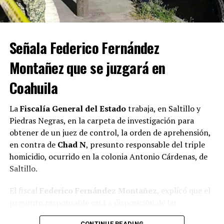
Señala Federico Fernández
Montañez que se juzgará en
Coahuila
La
Fiscalía General del Estado
trabaja, en Saltillo y
Piedras Negras, en la carpeta de investigación para
obtener de un juez de control, la orden de aprehensión,
en contra de
Chad N
, presunto responsable del triple
homicidio, ocurrido en la colonia Antonio Cárdenas, de
Saltillo.
El fiscal
Federico Fernández Montañez
, explicó que el
presunto responsable está a disposición de las
autoridades ministeriales y se recaban datos en el lugar
CONTINUE READING