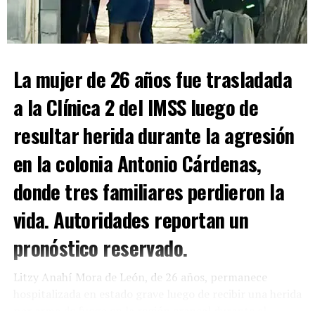
lesionado
. El presunto responsable manifestó
asumir
los daños ocasionados
tanto al vehículo afectado
como a la luminaria derribada, por lo que
ambas partes
llegaron a un acuerdo
. Finalmente, una grúa retiró las
La mujer de 26 años fue trasladada
unidades y la circulación fue reabierta.
a la Clínica 2 del IMSS luego de
resultar herida durante la agresión
ADVERTISEMENT
en la colonia Antonio Cárdenas,
donde tres familiares perdieron la
vida. Autoridades reportan un
pronóstico reservado.
Litzy Anahí Mora de León, de 26 años, permanece
Con Información Tomada de EL DIARIO DE COAHUILA
hospitalizada en estado grave luego de recibir una herida
por arma de fuego en la región craneal durante el