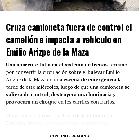
Con Información Tomada de EL HERALDO DE SALTILLO
RELATED TOPICS:
Cruza camioneta fuera de control el
UP NEXT
INVESTIGA FISCALÍA ORIGEN DE DROGA ENCONTRADA AL
camellón e impacta a vehículo en
EXTERIOR DEL CETIS 48
Emilio Arizpe de la Maza
DON'T MISS
FATAL VOLCADURA COBRA LA VIDA DE CONDUCTOR EN
BOULEVARD J.MERY DE SALTILLO
Una aparente falla en el sistema de frenos
terminó
por convertir la circulación sobre el bulevar Emilio
Arizpe de la Maza en una
escena de emergencia
la
tarde de este miércoles, luego de que una camioneta
se
saliera de control, destruyera una luminaria y
provocara un choque
en los carriles contrarios.
El percance ocurrió a la altura de la
colonia La
Estrella
, donde, de acuerdo con los primeros
informes,
Juan N, de 52 años
, conducía una
CONTINUE READING
camioneta
Ford Escape
cuando la unidad dejó de