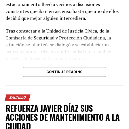
SEGURIDAD VIAL
estacionamiento llevó a vecinos a discusiones
constantes que iban en ascenso hasta que uno de ellos
Por su parte, Andrés, también amigo de la familia,
decidió que mejor alguien intercediera.
señaló que el vacío que dejan será difícil de superar para
quienes las conocieron.
Tras contactar a la Unidad de Justicia Cívica, de la
Comisaría de Seguridad y Protección Ciudadana, la
“Las vamos a recordar con mucho cariño. Fueron
situación se planteó, se dialogó y se establecieron
personas que dejaron una huella muy bonita entre sus
acuerdos por escrito, en conformidad entre ambas
amigos y familiares. Hoy estamos aquí para
partes, y la hostilidad vecinal terminó.
demostrarles a sus seres queridos que no están solos y
que compartimos su dolor”, manifestó.
“Esa fue una de las situaciones que nos han tocado,
CONTINUE READING
donde los vecinos se dieron la mano y todo se solucionó
Con Información Tomada de EL HERALDO DE SALTILLO
con comunicación”, comentó Gorety Serrato Castañeda,
titular de la Unidad de Justicia Cívica.
SALTILLO
REFUERZA JAVIER DÍAZ SUS
ADVERTISEMENT
ACCIONES DE MANTENIMIENTO A LA
CIUDAD