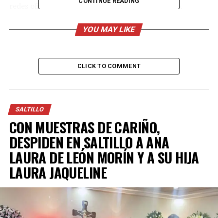
CONTINUE READING
redes oficiales del Gobierno Municipal de Saltillo.
“Agradecemos a las y los contribuyentes que cumplieron
YOU MAY LIKE
en enero con el pago de su predial; uno de los beneficios
es precisamente participar en este sorteo que
realizaremos con estos premios en efectivo”, comentó el
CLICK TO COMMENT
alcalde.
ADVERTISEMENT
SALTILLO
CON MUESTRAS DE CARIÑO,
DESPIDEN EN SALTILLO A ANA
LAURA DE LEÓN MORÍN Y A SU HIJA
LAURA JAQUELINE