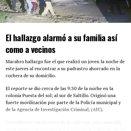
Automovilistas que presenciaron el percance solicitaron
apoyo a través del Sistema de Emergencias 911, por lo
que al lugar acudieron elementos de Tránsito Municipal
y rescatistas de la Secretaría de Salud.
El hallazgo alarmó a su familia así
ADVERTISEMENT
como a vecinos
Macabro hallazgo fue el que realizó un joven la noche de
este jueves al encontrar a su padrastro ahorcado en la
cochera de su domicilio.
El reporte se dio cerca de las 9:30 de la noche en la
colonia Puesta del sol; al sur de Saltillo. Originó una
fuerte movilización por parte de la Policía municipal y
de la Agencia de Investigación Criminal, (AIC).
Con Información Tomada de VANGUARDIA
Procedieron con el cierre de la calle con cinta amarilla.
En la cochera se encontraba el cuerpo de Pablo N., de 56