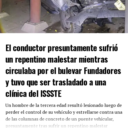
ADVERTISEMENT
El conductor presuntamente sufrió
un repentino malestar mientras
circulaba por el bulevar Fundadores
RELATED TOPICS:
y tuvo que ser trasladado a una
UP NEXT
ATACAN A UN JOVEN CON MACHETE
clínica del ISSSTE
DON'T MISS
FAMILIA TERMINÓ HOSPITALIZADA POR INTOXICACIÓN
Un hombre de la tercera edad resultó lesionado luego de
ALIMENTICIA EN PLENO DÍA DE LA CANDELARIA
perder el control de su vehículo y estrellarse contra una
de las columnas de concreto de un puente vehicular,
presuntamente tras sufrir un repentino malestar