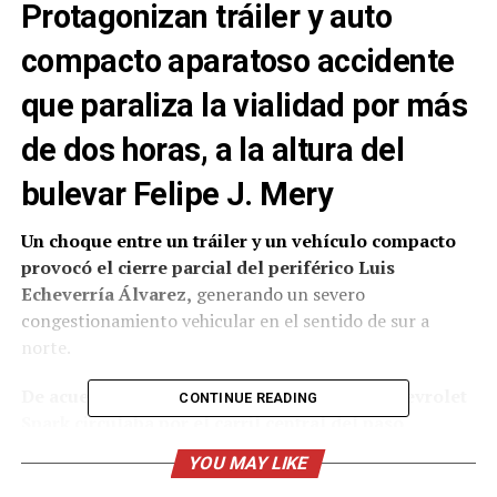
Protagonizan tráiler y auto
compacto aparatoso accidente
que paraliza la vialidad por más
de dos horas, a la altura del
bulevar Felipe J. Mery
Un choque entre un tráiler y un vehículo compacto
provocó el cierre parcial del periférico Luis
Echeverría Álvarez,
generando un severo
congestionamiento vehicular en el sentido de sur a
norte.
De acuerdo con los primeros reportes, un Chevrolet
CONTINUE READING
Spark circulaba por el carril central del paso
elevado del bulevar Felipe J. Mery
. Al intentar
YOU MAY LIKE
incorporarse a los carriles de mayor velocidad, el