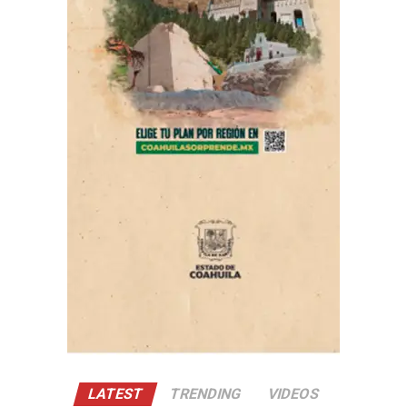
un tratamiento médico, además de la recomendación de
acudir periódicamente con un cardiólogo; sin embargo,
presuntamente había dejado de atender dichas
indicaciones.
ADVERTISEMENT
Con Información Tomada de VANGUARDIA
LATEST
TRENDING
VIDEOS