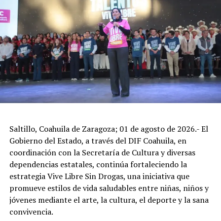
Este programa tiene como objetivo mejorar las
condiciones sociales de vida en localidades con alta y
muy alta marginación, a través de la autogestión de los
Grupos de Desarrollo, el impulso a proyectos
productivos comunitarios y la participación activa,
Saltillo, Coahuila de Zaragoza; 01 de agosto de 2026.- El
organizada y constante de sus integrantes,
Gobierno del Estado, a través del DIF Coahuila, en
promoviendo comunidades más fuertes, solidarias y
coordinación con la Secretaría de Cultura y diversas
autosuficientes.
dependencias estatales, continúa fortaleciendo la
estrategia Vive Libre Sin Drogas, una iniciativa que
Para la correcta operación del programa, se impulsa una
promueve estilos de vida saludables entre niñas, niños y
colaboración coordinada entre diversos actores sociales,
jóvenes mediante el arte, la cultura, el deporte y la sana
incluyendo a los Grupos de Desarrollo, promotores
convivencia.
comunitarios, autoridades locales, municipales,