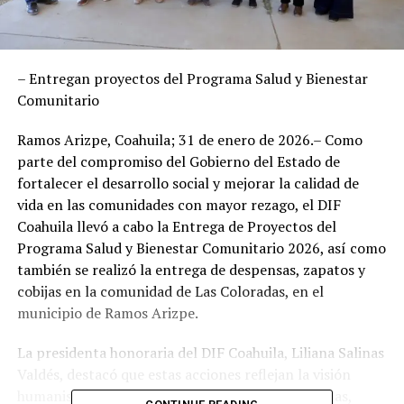
– Entregan proyectos del Programa Salud y Bienestar
Comunitario
Ramos Arizpe, Coahuila; 31 de enero de 2026.– Como
parte del compromiso del Gobierno del Estado de
fortalecer el desarrollo social y mejorar la calidad de
vida en las comunidades con mayor rezago, el DIF
Coahuila llevó a cabo la Entrega de Proyectos del
Programa Salud y Bienestar Comunitario 2026, así como
también se realizó la entrega de despensas, zapatos y
cobijas en la comunidad de Las Coloradas, en el
municipio de Ramos Arizpe.
La presidenta honoraria del DIF Coahuila, Liliana Salinas
Valdés, destacó que estas acciones reflejan la visión
humanista del gobernador Manolo Jiménez Salinas,