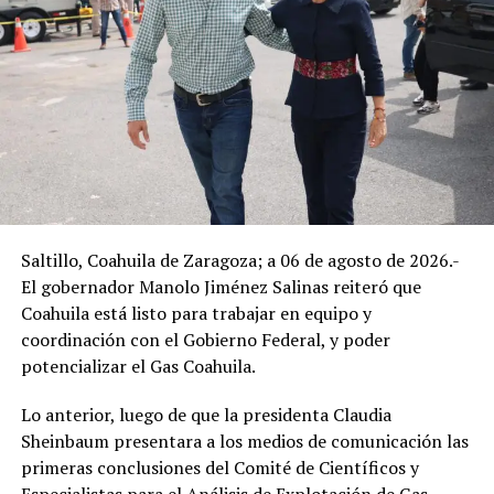
Manolo Jiménez señaló que se tiene el reto importante
de seguir trabajando por la seguridad de nuestro estado,
que es la prioridad número uno de nuestra gente
Destacó que este año se aprobó para 2026 un
presupuesto histórico en materia de seguridad, con más
de cuatro mil millones de pesos que se seguirán
invirtiendo en materia de seguridad, para continuar
Saltillo, Coahuila de Zaragoza; a 06 de agosto de 2026.-
fortaleciendo nuestro modelo con más prevención,
El gobernador Manolo Jiménez Salinas reiteró que
proximidad, inteligencia y fuerza.
Coahuila está listo para trabajar en equipo y
coordinación con el Gobierno Federal, y poder
Reconoció a todos quienes integran el Consejo de
potencializar el Gas Coahuila.
Seguridad y Desarrollo Económico regional, así como a
todas las instituciones de seguridad federales, estatales
Lo anterior, luego de que la presidenta Claudia
y municipales, alcaldes y alcaldesas.
Sheinbaum presentara a los medios de comunicación las
primeras conclusiones del Comité de Científicos y
“Se arrancó el año mandando un mensaje muy