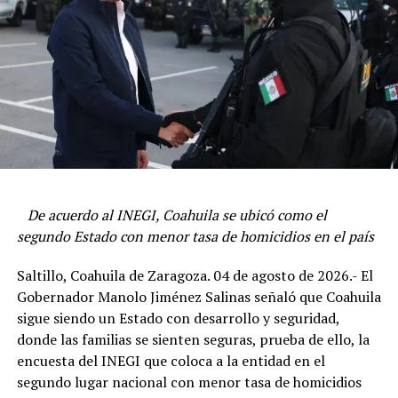
“Viene una inversión muy importante en materia social
para los sectores sociales de esta región”, indicó.
Manolo Jiménez exhortó a los funcionarios a mantener
Manolo Jiménez mencionó que en materia económico
el trabajo cercano con la gente, lo que ha sido un
vienen varias inversiones para Torreón y para la región,
De acuerdo al INEGI, Coahuila se ubicó como el
distintivo de su gobierno y que ha ayudado a mantener
y recalcó que cuando todo esté listo se anunciarán.
segundo Estado con menor tasa de homicidios en el país
excelentes indicadores en todos los sectores de la
administración estatal.
“De nuestra parte habrá una gestión permanente para
Saltillo, Coahuila de Zaragoza. 04 de agosto de 2026.- El
que las empresas que están en Coahuila sigan creciendo,
Gobernador Manolo Jiménez Salinas señaló que Coahuila
Destacó que a dos años y medio del inicio de su gestión,
y para que nuevas empresas nacionales y extranjeras
sigue siendo un Estado con desarrollo y seguridad,
se siguen robusteciendo las distintas dependencias e
encuentren en nuestro estado el mejor para invertir de
donde las familias se sienten seguras, prueba de ello, la
instancias estatales con trabajo en equipo y transversal
todo México”, mencionó.
encuesta del INEGI que coloca a la entidad en el
que beneficia a las y los coahuilenses.
segundo lugar nacional con menor tasa de homicidios
Recordó que apenas ayer se anunció un programa de