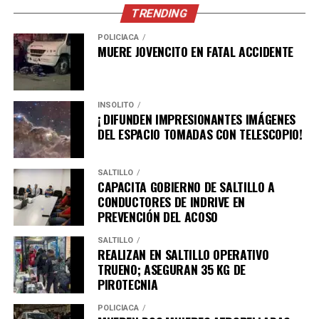
TRENDING
POLICÍACA
MUERE JOVENCITO EN FATAL ACCIDENTE
INSÓLITO
¡ DIFUNDEN IMPRESIONANTES IMÁGENES
DEL ESPACIO TOMADAS CON TELESCOPIO!
El Fiscal General del Estado, Federico Fernández
Montañez, encabezo la Segunda Sesión de la
SALTILLO
Conferencia Estatal de Seguridad y Procuración de
CAPACITA GOBIERNO DE SALTILLO A
Justicia con los 38 mandos únicos de los municipios,
CONDUCTORES DE INDRIVE EN
comandantes regionales de la Agencia de Investigación
PREVENCIÓN DEL ACOSO
Criminal y de la Policía Estatal como de la Policía de
SALTILLO
Acción y Reacción.
REALIZAN EN SALTILLO OPERATIVO
TRUENO; ASEGURAN 35 KG DE
El evento contó con la presencia del Secretario de
PIROTECNIA
Seguridad Pública, Hugo Gutierréz como del Sub
POLICÍACA
Secretario de Operación Policial, Héctor Flores.