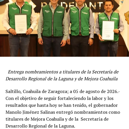
natural no convencional; tenemos agua tratada,
tecnología, inversionistas y sabemos trabajar en equipo
con el Gobierno Federal”, mencionó.
ADVERTISEMENT
“El compromiso es muy claro: ser implacables contra la
delincuencia”, manifestó.
Jiménez Salinas comentó que en 2025 se tuvieron muy
Entrega nombramientos a titulares de la Secretaría de
buenos resultados, los mejores de los últimos 30 años, y
Desarrollo Regional de la Laguna y de Mejora Coahuila
que se redujeron en un 35 por ciento los delitos de alto
impacto, y que los que sucedieron están resueltos al cien
Saltillo, Coahuila de Zaragoza; a 05 de agosto de 2026.-
por ciento.
Con el objetivo de seguir fortaleciendo la labor y los
resultados que hasta hoy se han tenido, el gobernador
Reiteró que en Coahuila es prioridad el cuidado del
“No podemos evitar del todo que no pase nada, pero lo
Manolo Jiménez Salinas entregó nombramientos como
medio ambiente, y se trabaja con apego a la protección
importante es que cuando pasa, hay una reacción
titulares de Mejora Coahuila y de la Secretaría de
de los recursos naturales, mediante tecnologías
determinante y fulminante de parte de las instituciones
Desarrollo Regional de la Laguna.
sustentables.
de seguridad que trabajan en Coahuila”, señaló.