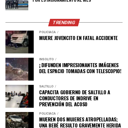
ADVERTISEMENT
TRENDING
POLICÍACA
MUERE JOVENCITO EN FATAL ACCIDENTE
En colaboración con la empresa Prudence, se
INSÓLITO
impartieron conferencias sobre salud sexual y
¡ DIFUNDEN IMPRESIONANTES IMÁGENES
prevención en diversas instituciones educativas del
DEL ESPACIO TOMADAS CON TELESCOPIO!
municipio, llegando a mas de mil 500 estudiantes.
SALTILLO
También se trabaja de manera permanente en los
CAPACITA GOBIERNO DE SALTILLO A
diferentes niveles educativos con pláticas preventivas,
CONDUCTORES DE INDRIVE EN
entrega material deportivo y los cursos de preparación
PREVENCIÓN DEL ACOSO
para el examen de admisión a bachillerato y licenciatura.
POLICÍACA
MUEREN DOS MUJERES ATROPELLADAS;
En el evento estuvieron presentes, Josué Elí Garza
UNA BEBÉ RESULTO GRAVEMENTE HERIDA
Carrales, Oficial Mayor de la Universidad Autónoma de