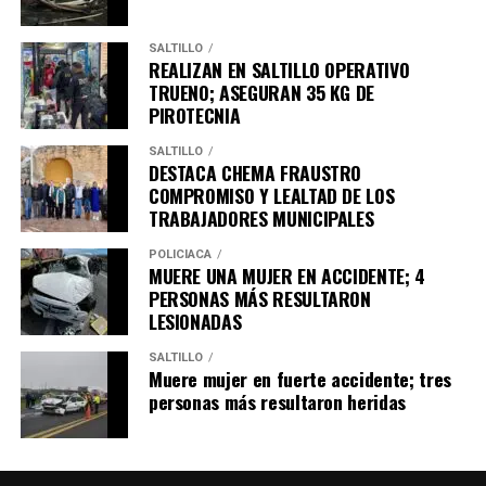
Coahuila; Ignacio Castillo Carabes, subsecretario de
Vinculación y Servicios Educativos de la Secretaría de
SALTILLO
REALIZAN EN SALTILLO OPERATIVO
Educación del Gobierno del Estado y Nayely Janeth Mery
TRUENO; ASEGURAN 35 KG DE
González, directora del Ateneo Fuente.
PIROTECNIA
SALTILLO
DESTACA CHEMA FRAUSTRO
COMPROMISO Y LEALTAD DE LOS
TRABAJADORES MUNICIPALES
POLICÍACA
MUERE UNA MUJER EN ACCIDENTE; 4
PERSONAS MÁS RESULTARON
LESIONADAS
SALTILLO
Muere mujer en fuerte accidente; tres
personas más resultaron heridas