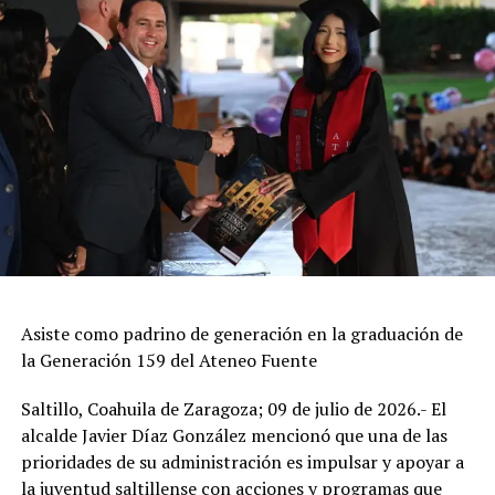
diseñadas para despertar la imaginación, fortalecer las
habilidades lectoras y promover valores como el
respeto, la creatividad, la inclusión y el trabajo en
equipo.
La edición 2026 contempla los siguientes talleres:
ADVERTISEMENT
Asiste como padrino de generación en la graduación de
la Generación 159 del Ateneo Fuente
Saltillo, Coahuila de Zaragoza; 09 de julio de 2026.- El
alcalde Javier Díaz González mencionó que una de las
prioridades de su administración es impulsar y apoyar a
Fútbol, el juego que todos juegan.
la juventud saltillense con acciones y programas que