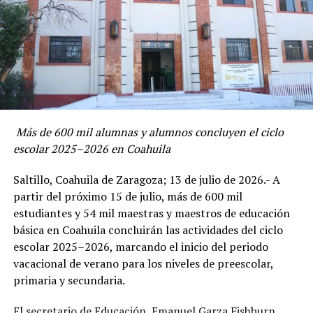
“Invito a toda la comunidad educativa a poner su mayor
esfuerzo y dedicación en esta segunda parte del ciclo
escolar, a seguir construyendo entornos de aprendizaje
seguros y de calidad, y a mantenerse atentos a las
actividades y programas que impulsa la Secretaría de
Educación para fortalecer la formación de nuestras
niñas, niños y adolescentes”, expresó.
Más de 600 mil alumnas y alumnos concluyen el ciclo
escolar 2025–2026 en Coahuila
Regreso a clases con medidas preventivas
Saltillo, Coahuila de Zaragoza; 13 de julio de 2026.- A
Ante el pronóstico de bajas temperaturas en diversas
partir del próximo 15 de julio, más de 600 mil
regiones de la entidad, se exhorta a madres y padres de
estudiantes y 54 mil maestras y maestros de educación
familia, así como al personal educativo, a extremar
básica en Coahuila concluirán las actividades del ciclo
precauciones, abrigar adecuadamente a las y los
escolar 2025–2026, marcando el inicio del periodo
estudiantes.
vacacional de verano para los niveles de preescolar,
primaria y secundaria.
Garza Fishburn, reiteró los criterios para justificar faltas
ante temperaturas extrema en Educación Básica:
El secretario de Educación, Emanuel Garza Fishburn,