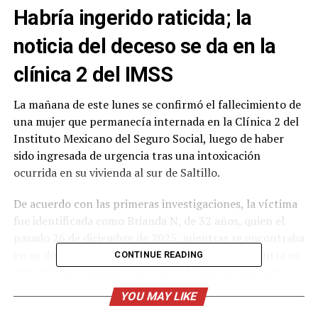
Habría ingerido raticida; la
noticia del deceso se da en la
clínica 2 del IMSS
La mañana de este lunes se confirmó el fallecimiento de
una mujer que permanecía internada en la Clínica 2 del
Instituto Mexicano del Seguro Social, luego de haber
sido ingresada de urgencia tras una intoxicación
ocurrida en su vivienda al sur de Saltillo.
De acuerdo con las primeras investigaciones, la víctima
fue identificada como Brianda N, de 32 años, quien el
pasado 26 de diciembre de 2025, mientras se encontraba
en su domicilio de la colonia Teresitas, atentó contra su
CONTINUE READING
vida al ingerir veneno para ratas. Al percatarse de la
situación, familiares solicitaron auxilio al Sistema de
YOU MAY LIKE
Emergencias 911 alrededor de las 5:30 de la tarde, lo