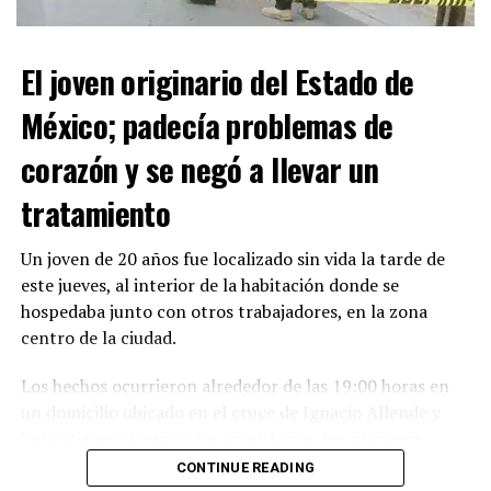
El joven originario del Estado de
México; padecía problemas de
corazón y se negó a llevar un
Con Información Tomada de VANGUARDIA
tratamiento
Un joven de 20 años fue localizado sin vida la tarde de
este jueves, al interior de la habitación donde se
hospedaba junto con otros trabajadores, en la zona
centro de la ciudad.
Los hechos ocurrieron alrededor de las 19:00 horas en
un domicilio ubicado en el cruce de Ignacio Allende y
Venustiano Carranza. De acuerdo con los primeros
reportes, una cuadrilla de albañiles regresó al inmueble
CONTINUE READING