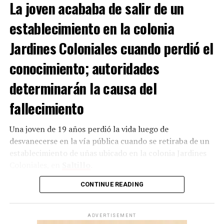
La joven acababa de salir de un
acudir periódicamente con un cardiólogo; sin embargo,
presuntamente había dejado de atender dichas
establecimiento en la colonia
indicaciones.
Jardines Coloniales cuando perdió el
conocimiento; autoridades
ADVERTISEMENT
determinarán la causa del
fallecimiento
Una joven de 19 años perdió la vida luego de
desvanecerse en la vía pública cuando se retiraba de un
establecimiento de uñas ubicado en la colonia Jardines
Coloniales, en
Saltillo
.
Con Información Tomada de VANGUARDIA
CONTINUE READING
Los hechos ocurrieron en el cruce de las calles Relieves y
avenida de los Campanares, donde se reportó a una
persona inconsciente sobre el pavimento.
ADVERTISEMENT