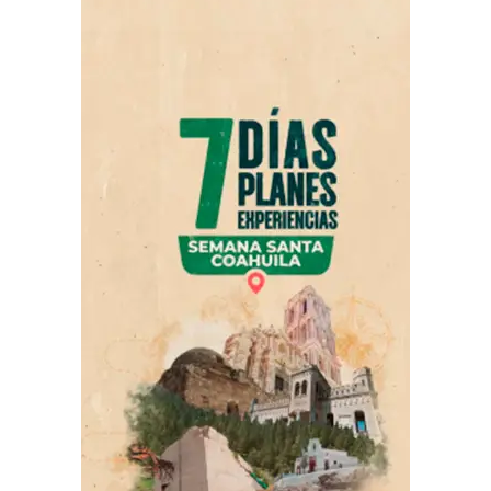
De acuerdo con la información proporcionada por Ana
Lucía Delgado, propietaria de un negocio de uñas
ubicado en Relieves número 120, la joven había acudido
al establecimiento alrededor de las 12:00 del mediodía
para solicitar un servicio.
La joven, identificada como Yulissa Lizeth Oropeza
González, terminó el servicio y salió del negocio.
Momentos después se desvaneció y quedó tendida sobre
el pavimento, en medio de la calle Relieves.
Al lugar acudieron elementos de los cuerpos de
emergencia, quienes confirmaron que la joven ya no
contaba con signos vitales. De manera preliminar se
indicó que pudo haber sufrido un infarto al miocardio;
sin embargo, la causa del fallecimiento deberá ser
determinada por las autoridades correspondientes.