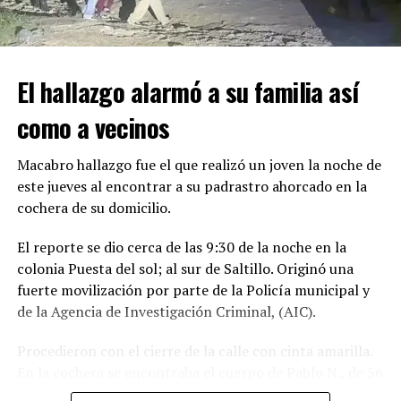
El hallazgo alarmó a su familia así
Trascendió que Brianda atravesaba por un cuadro de
como a vecinos
depresión, versión que ya es considerada dentro de la
carpeta de investigación.
Macabro hallazgo fue el que realizó un joven la noche de
este jueves al encontrar a su padrastro ahorcado en la
Tras el fallecimiento, la Fiscalía General del Estado
cochera de su domicilio.
tomó conocimiento de los hechos y ordenó las
diligencias correspondientes.
El reporte se dio cerca de las 9:30 de la noche en la
colonia Puesta del sol; al sur de Saltillo. Originó una
Con Información Tomada de EL DIARIO DE COAHUILA
fuerte movilización por parte de la Policía municipal y
de la Agencia de Investigación Criminal, (AIC).
ADVERTISEMENT
Procedieron con el cierre de la calle con cinta amarilla.
En la cochera se encontraba el cuerpo de Pablo N., de 56
años de edad, colgado con un cable eléctrico a una