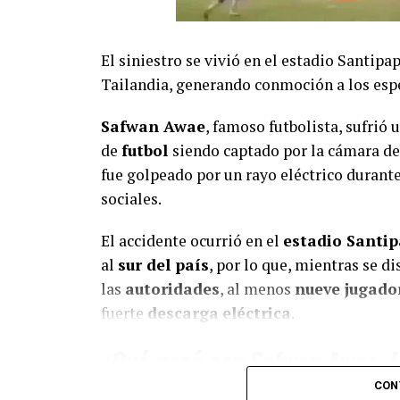
El siniestro se vivió en el estadio Santip
Tailandia, generando conmoción a los esp
Safwan Awae
, famoso futbolista, sufrió 
de
futbol
siendo captado por la cámara de
fue golpeado por un rayo eléctrico durant
sociales.
El accidente ocurrió en el
estadio Santi
al
sur del país
, por lo que, mientras se 
las
autoridades
, al menos
nueve jugado
fuerte
descarga
eléctrica
.
¿Qué pasó con Safwan Awae, f
por un rayo?
CON