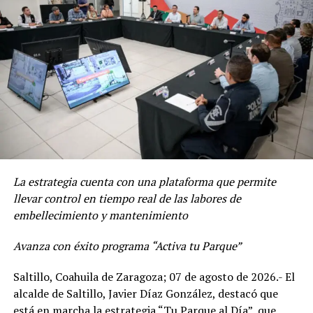
DESEAN JAVIER Y LULY UNA FELIZ NAVIDAD A LAS Y LOS
ADVERTISEMENT
SALTILLENSES
De igual manera, se efectuaron trabajos de limpieza
La estrategia cuenta con una plataforma que permite
general sobre el bulevar Javier García Villarreal, donde
llevar control en tiempo real de las labores de
se atendieron tanto el camellón central como las aceras
embellecimiento y mantenimiento
poniente y oriente, en el tramo comprendido entre el
periférico Luis Echeverría Álvarez y la calle Hércules.
Avanza con éxito programa “Activa tu Parque”
El Gobierno Municipal mantiene su Chat Bot “Saltillo
Saltillo, Coahuila de Zaragoza; 07 de agosto de 2026.- El
Fácil”, al 844-160-08-08, con el que la ciudadanía puede
alcalde de Saltillo, Javier Díaz González, destacó que
reportar algún servicio público para su inmediata
está en marcha la estrategia “Tu Parque al Día”, que