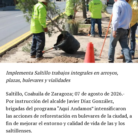
Algunos de los talleres fueron de pastelería,
chocolatería, corte y confección, bisutería, barber,
maquillaje, colorimetría, aplicación de uñas, soldadura,
cartonería, electricidad, computación y carpintería,
entre otros.
Luly López mencionó que en el Centro de los Grandes se
llegó a un total de 377 graduados, un espacio diseñado
Implementa Saltillo trabajos integrales en arroyos,
para que las y los adultos mayores tengan la
plazas, bulevares y vialidades
oportunidad de adquirir diferentes técnicas.
Saltillo, Coahuila de Zaragoza; 07 de agosto de 2026.-
En este centro, ubicado al interior del Mercado Juárez,
Por instrucción del alcalde Javier Díaz González,
se llevaron a cabo los talleres de cartonería mexicana,
brigadas del programa “Aquí Andamos” intensificaron
manualidades, bisutería, chocolatería, vitromosaico y
las acciones de reforestación en bulevares de la ciudad, a
corte y confección.
fin de mejorar el entorno y calidad de vida de las y los
saltillenses.
Cabe destacar que en todas las graduaciones que se