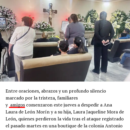
En este objetivo, trabajan en conjunto el Instituto
Municipal de Planeación (IMPLAN), la dirección de
Medio Ambiente y Desarrollo Sustentable, de
Infraestructura y Obra Pública, así como de Servicios
Públicos.
Para coordinar todos los esfuerzos, agregó que se
Entre oraciones, abrazos y un profundo silencio
cuenta con una plataforma digital de uso interno que
marcado por la tristeza, familiares
permite planear, dar seguimiento y documentar las
y
amigos
comenzaron este jueves a despedir a Ana
intervenciones realizadas en los espacios públicos del
Laura de León Morín y a su hija, Laura Jaqueline Mora de
municipio.
León, quienes perdieron la vida tras el ataque registrado
el pasado martes en una boutique de la colonia Antonio
El director de Medio Ambiente y Desarrollo Sustentable,