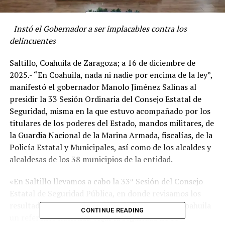
Instó el Gobernador a ser implacables contra los
delincuentes
Saltillo, Coahuila de Zaragoza; a 16 de diciembre de
2025.- “En Coahuila, nada ni nadie por encima de la ley”,
manifestó el gobernador Manolo Jiménez Salinas al
presidir la 33 Sesión Ordinaria del Consejo Estatal de
Seguridad, misma en la que estuvo acompañado por los
titulares de los poderes del Estado, mandos militares, de
la Guardia Nacional de la Marina Armada, fiscalías, de la
Policía Estatal y Municipales, así como de los alcaldes y
alcaldesas de los 38 municipios de la entidad.
«En Saltillo llevamos a cabo la 33ª Sesión del Consejo
Estatal de Seguridad Pública, en donde revisamos los
resultados de nuestro modelo que ha hecho de Coahuila
CONTINUE READING
un referente nacional. Aquí la seguridad no se