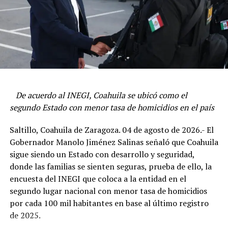
Manolo Jiménez exhortó a los funcionarios a mantener
el trabajo cercano con la gente, lo que ha sido un
De acuerdo al INEGI, Coahuila se ubicó como el
distintivo de su gobierno y que ha ayudado a mantener
Además, Jiménez Salinas pidió a todas y todos estar muy
segundo Estado con menor tasa de homicidios en el país
excelentes indicadores en todos los sectores de la
al pendientes de los operativos invernales, operativos
administración estatal.
navideños, así como de la atención a nuestros paisanos
Saltillo, Coahuila de Zaragoza. 04 de agosto de 2026.- El
que transitan, por seguridad, por nuestras carreteras.
Gobernador Manolo Jiménez Salinas señaló que Coahuila
Destacó que a dos años y medio del inicio de su gestión,
sigue siendo un Estado con desarrollo y seguridad,
se siguen robusteciendo las distintas dependencias e
“Coahuila hoy está seguro gracias a esta fórmula mágica;
donde las familias se sienten seguras, prueba de ello, la
instancias estatales con trabajo en equipo y transversal
les pido que sigamos siendo implacables”, puntualizó.
encuesta del INEGI que coloca a la entidad en el
que beneficia a las y los coahuilenses.
segundo lugar nacional con menor tasa de homicidios
De la misma manera, mencionó que él como
El Mandatario estatal señaló que quienes asumen sus
por cada 100 mil habitantes en base al último registro
Gobernador, los alcaldes y alcaldesas, los funcionarios
nuevos encargos tienen la instrucción de darle
de 2025.
estatales y federales, tienen la gran tarea de cuidar y
resultados a los coahuilenses, y se han comprometido a