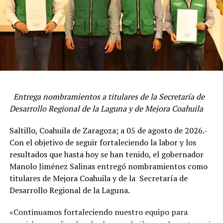
ADVERTISEMENT
Entrega nombramientos a titulares de la Secretaría de
Desarrollo Regional de la Laguna y de Mejora Coahuila
Agradeció a todos los integrantes de esta mesa de
Saltillo, Coahuila de Zaragoza; a 05 de agosto de 2026.-
seguridad por todo su apoyo, al mencionar que en
Con el objetivo de seguir fortaleciendo la labor y los
conjunto han realizado grandes cosas por el bien de
resultados que hasta hoy se han tenido, el gobernador
Coahuila.
Manolo Jiménez Salinas entregó nombramientos como
Expresó que al cierre de este 2025 se tiene la cifra más
titulares de Mejora Coahuila y de la Secretaría de
baja de homicidios desde que se tiene registro, y que
Desarrollo Regional de la Laguna.
prácticamente el cien por ciento de ellos están
«Continuamos fortaleciendo nuestro equipo para
resueltos, con lo que se quiere decir que en Coahuila, el