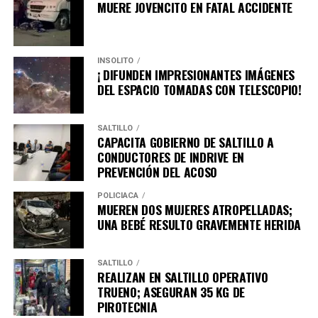
bienestar de las familias en todas las regiones del
MUERE JOVENCITO EN FATAL ACCIDENTE
estado.
INSÓLITO
¡ DIFUNDEN IMPRESIONANTES IMÁGENES
ADVERTISEMENT
DEL ESPACIO TOMADAS CON TELESCOPIO!
SALTILLO
CAPACITA GOBIERNO DE SALTILLO A
CONDUCTORES DE INDRIVE EN
PREVENCIÓN DEL ACOSO
POLICÍACA
MUEREN DOS MUJERES ATROPELLADAS;
UNA BEBÉ RESULTO GRAVEMENTE HERIDA
SALTILLO
REALIZAN EN SALTILLO OPERATIVO
TRUENO; ASEGURAN 35 KG DE
PIROTECNIA