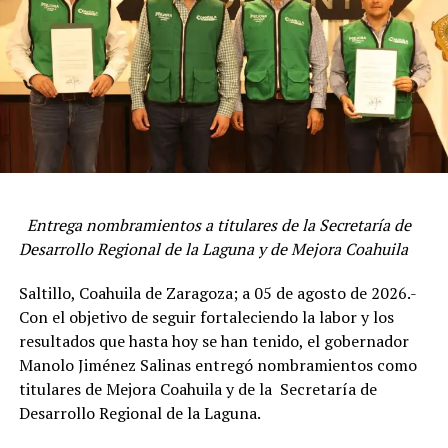
ADVERTISEMENT
Entrega nombramientos a titulares de la Secretaría de
Desarrollo Regional de la Laguna y de Mejora Coahuila
Saltillo, Coahuila de Zaragoza; a 05 de agosto de 2026.-
Reconoció que este modelo de seguridad cuenta con tres
Con el objetivo de seguir fortaleciendo la labor y los
factores primarios: un gobernador que le entra al tema
resultados que hasta hoy se han tenido, el gobernador
de seguridad; una coordinación total entre todas las
Manolo Jiménez Salinas entregó nombramientos como
fuerzas de seguridad, el Poder Judicial y el Congreso del
titulares de Mejora Coahuila y de la Secretaría de
Estado; y el papel relevante que toman las y los
Desarrollo Regional de la Laguna.
ciudadanos en el tema de seguridad.