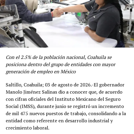
RELATED TOPICS:
El Gobernador felicitó a la Fiscalía General del Estado y
Con el 2.5% de la población nacional, Coahuila se
UP NEXT
a la Policía Estatal que llevaron a cabo su Conferencia
posiciona dentro del grupo de entidades con mayor
CERTIFICARÁ COMPETENCIAS Y HABILIDADES DE
Estatal de Seguridad y Procuración de Justicia, donde
generación de empleo en México
SERVIDORES PÚBLICOS
encabezados por el Fiscal General, Federico Fernández
Saltillo, Coahuila; 03 de agosto de 2026.-El gobernador
DON'T MISS
Montañez, trabajan en el análisis de la estrategia de los
COAHUILA ACTIVA PLAN DE RESPUESTA INVERNAL 2025-
Manolo Jiménez Salinas dio a conocer que, de acuerdo
principales indicadores.
2026
con cifras oficiales del Instituto Mexicano del Seguro
Resaltó la inversión en cuarteles tanto para la Policía
Social (IMSS), durante junio se registró un incremento
Estatal como el Ejército, los arcos de seguridad, el
de mil 475 nuevos puestos de trabajo, consolidando a la
reforzamiento del Sistema Estatal de Videovigilancia,
entidad como referente en desarrollo industrial y
unidades tácticas y otras herramientas que permiten ser
crecimiento laboral.