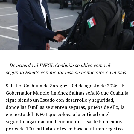
Mencionó que el IMCO reconoció a Coahuila como el
primer lugar en la preservación del Estado de Derecho
en 2025.
ADVERTISEMENT
Manolo Jiménez exhortó a los funcionarios a mantener
el trabajo cercano con la gente, lo que ha sido un
De acuerdo al INEGI, Coahuila se ubicó como el
distintivo de su gobierno y que ha ayudado a mantener
segundo Estado con menor tasa de homicidios en el país
excelentes indicadores en todos los sectores de la
administración estatal.
Saltillo, Coahuila de Zaragoza. 04 de agosto de 2026.- El
Gobernador Manolo Jiménez Salinas señaló que Coahuila
Destacó que a dos años y medio del inicio de su gestión,
sigue siendo un Estado con desarrollo y seguridad,
se siguen robusteciendo las distintas dependencias e
Fernández Montañez expresó que este año disminuyó el
donde las familias se sienten seguras, prueba de ello, la
instancias estatales con trabajo en equipo y transversal
índice de narcomenudeo gracias a una estrategia
encuesta del INEGI que coloca a la entidad en el
que beneficia a las y los coahuilenses.
impulsada por el gobernador Manolo Jiménez, y que hoy
segundo lugar nacional con menor tasa de homicidios
El Mandatario estatal señaló que quienes asumen sus
por hoy, Coahuila tiene la red de vigilancia ciudadana
por cada 100 mil habitantes en base al último registro