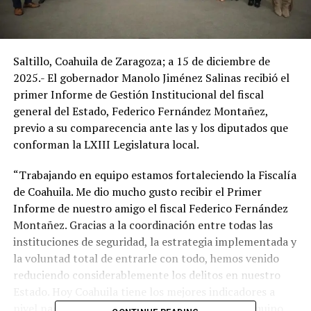
Saltillo, Coahuila de Zaragoza; a 15 de diciembre de
2025.- El gobernador Manolo Jiménez Salinas recibió el
primer Informe de Gestión Institucional del fiscal
general del Estado, Federico Fernández Montañez,
previo a su comparecencia ante las y los diputados que
conforman la LXIII Legislatura local.
“Trabajando en equipo estamos fortaleciendo la Fiscalía
de Coahuila. Me dio mucho gusto recibir el Primer
Informe de nuestro amigo el fiscal Federico Fernández
Montañez. Gracias a la coordinación entre todas las
instituciones de seguridad, la estrategia implementada y
la voluntad total de entrarle con todo, hemos venido
reduciendo considerablemente los delitos en nuestro
Estado. Hoy Coahuila tiene los mejores indicadores a
nivel nacional. Felicidades a todo nuestro gran equipo.