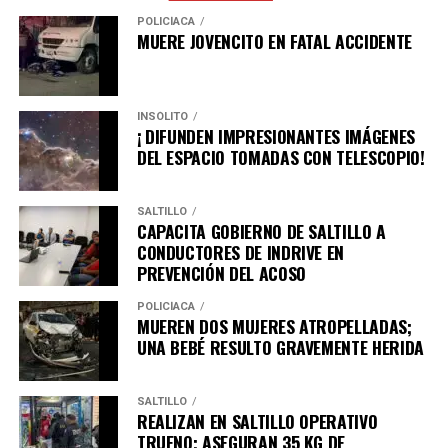
inversiones, la generación de empleo formal y el
POLICÍACA
bienestar de las familias en todas las regiones del
MUERE JOVENCITO EN FATAL ACCIDENTE
estado.
INSÓLITO
¡ DIFUNDEN IMPRESIONANTES IMÁGENES
ADVERTISEMENT
DEL ESPACIO TOMADAS CON TELESCOPIO!
SALTILLO
CAPACITA GOBIERNO DE SALTILLO A
CONDUCTORES DE INDRIVE EN
PREVENCIÓN DEL ACOSO
POLICÍACA
MUEREN DOS MUJERES ATROPELLADAS;
UNA BEBÉ RESULTO GRAVEMENTE HERIDA
SALTILLO
REALIZAN EN SALTILLO OPERATIVO
TRUENO; ASEGURAN 35 KG DE