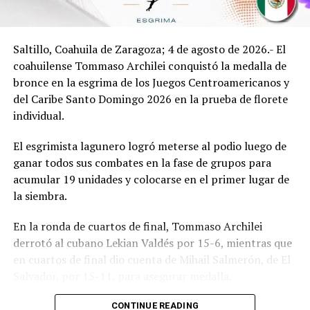
final de una jornada memorable.
El titular del ICOJUVE, Iván Terashima, subrayó que
Saltillo, Coahuila de Zaragoza; 4 de agosto de 2026.- El
durante estos ocho años La Madriguera ha beneficiado a
coahuilense Tommaso Archilei conquistó la medalla de
miles de jóvenes mediante programas y actividades que
bronce en la esgrima de los Juegos Centroamericanos y
impulsan su desarrollo integral, consolidándose como
del Caribe Santo Domingo 2026 en la prueba de florete
un espacio clave para el crecimiento personal y
individual.
comunitario.
El esgrimista lagunero logró meterse al podio luego de
Finalmente, Terashima, titular del ICOJUVE destacó que,
ganar todos sus combates en la fase de grupos para
gracias al respaldo del gobernador Manolo Jiménez, esta
acumular 19 unidades y colocarse en el primer lugar de
administración ha fortalecido iniciativas que amplían las
la siembra.
oportunidades y bienestar de las juventudes
coahuilenses, reafirmando el compromiso de seguir
En la ronda de cuartos de final, Tommaso Archilei
detonando proyectos insignia desde La Madriguera.
derrotó al cubano Lekian Valdés por 15-6, mientras que
en cuartos de final dio cuenta de Mihail Salmerón, de El
Salvador, por 15-11, para asegurar medalla.
ADVERTISEMENT
Fue en semifinales, donde el coahuilense terminó su
CONTINUE READING