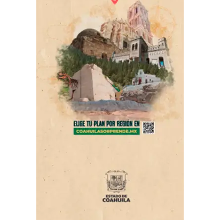
“Todos los días vemos estas plazas llenas de vida, con
familias enteras disfrutando y conviviendo, y
precisamente ese es el objetivo principal”, refirió el
alcalde Javier Díaz González.
La plaza Mirasierra Spurs fue inaugurada durante 2025,
mientras que las plazas Satélite Sur Spurs y Lomas del
Refugio Spurs fueron inauguradas durante este año.
“En las 3 plazas hemos contado con la presencia de
nuestro amigo Harrison Barnes; eso habla de su gran
compromiso con la niñez y la juventud para promover el
deporte”, dijo el presidente municipal.
Recordó, además, que en sus visitas a Saltillo ha