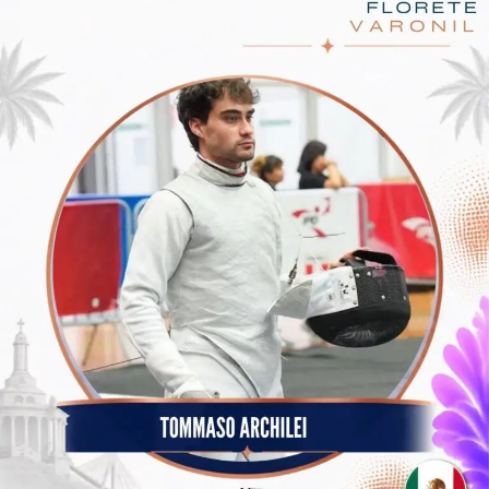
Durante la entrega de kits, las y los asistentes recibieron
playera conmemorativa, medalla, kit neón, pastel,
snack, hidratación y cena. Además, se habilitó una zona
de relajación con servicios de fisioterapia y módulos de
detección oportuna para el bienestar de la juventud.
El Gobierno del Estado, a través de la SIDS, agradeció a
las y los aliados estratégicos que hicieron posible esta
celebración. La noche cerró con un espectáculo de
pirotecnia que iluminó el cielo de Saltillo, marcando el