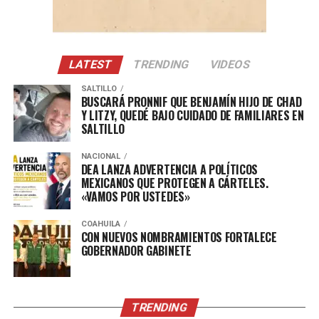
realizado también clínicas de básquetbol, donde niñas y
niños han tenido la oportunidad de compartir la cancha
con el jugador profesional de los Spurs de la NBA.
LATEST
TRENDING
VIDEOS
ADVERTISEMENT
SALTILLO
BUSCARÁ PRONNIF QUE BENJAMÍN HIJO DE CHAD
Y LITZY, QUEDÉ BAJO CUIDADO DE FAMILIARES EN
SALTILLO
NACIONAL
DEA LANZA ADVERTENCIA A POLÍTICOS
MEXICANOS QUE PROTEGEN A CÁRTELES.
«VAMOS POR USTEDES»
COAHUILA
CON NUEVOS NOMBRAMIENTOS FORTALECE
GOBERNADOR GABINETE
TRENDING