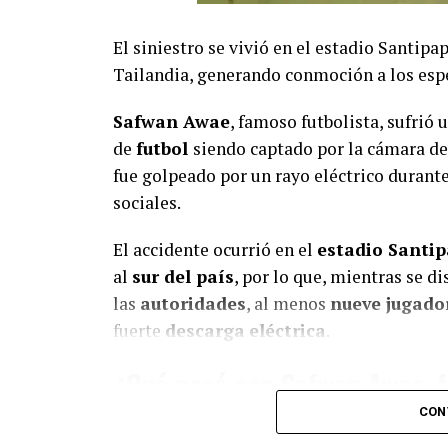
El siniestro se vivió en el estadio Santip
Tailandia, generando conmoción a los esp
Safwan Awae
, famoso futbolista, sufrió 
de
futbol
siendo captado por la cámara de
fue golpeado por un rayo eléctrico durant
sociales.
El accidente ocurrió en el
estadio Santi
al
sur del país
, por lo que, mientras se 
las
autoridades
, al menos
nueve jugado
fuerte
descarga
eléctrica
.
¿Qué pasó con Safwan Awae, f
por un rayo?
CON