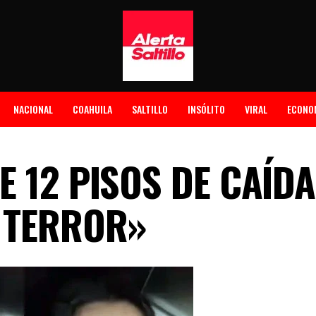
NACIONAL
COAHUILA
SALTILLO
INSÓLITO
VIRAL
ECONO
 12 PISOS DE CAÍDA
 TERROR»