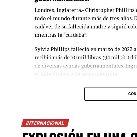
Londres, Inglaterra.- Christopher Phillip
todo el mundo durante más de tres años. En
cadáver de su fallecida madre y siguió cob
mientras la “cuidaba”.
Sylvia Phillips falleció en marzo de 2023 
recibió más de 70 mil libras (94 mil 500 
de diversas ayudas gubernamentales. Ingre
el fallecimiento de su progenitora.
La Policía de Gales del Sur descubrió que 
CON
de su madre tras ir en varias ocasiones a 
de cabecera de la mujer.
El caso se conoció en febrero de 2026, cuan
INTERNACIONAL
alerta de médicos que no habían tenido
no
Phillips aseguró que su madre estaba de vi