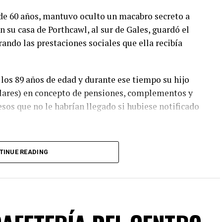
s de 60 años, mantuvo oculto un macabro secreto a
 su casa de Porthcawl, al sur de Gales, guardó el
rando las prestaciones sociales que ella recibía
a los 89 años de edad y durante ese tiempo su hijo
dólares) en concepto de pensiones, complementos y
sos que no le habrían llegado si hubiese notificado
Phillips llevaba años mintiendo sobre la situación
TINUE READING
comprobar su estado de salud a petición del médico
do la Policía realizó un control de bienestar tras la
ticias
de la anciana. En un primer momento,
sita en Londres, pero los agentes registraron la