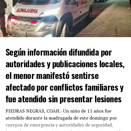
La Procuraduría de los Niños, Niñas y la Familia tomó
Según información difundida por
conocimiento del caso y citó a la madre para declarar
autoridades y publicaciones locales,
sobre lo sucedido.
el menor manifestó sentirse
Con Información tomada de EL DIARIO DE COAHUILA
afectado por conflictos familiares y
RELATED TOPICS:
fue atendido sin presentar lesiones
UP NEXT
DETONA MANOLO PROGRAMA DE 1000 APARATOS
ORTOPÉDICOS PARA ADULTOS MAYORES Y PERSONAS CON
PIEDRAS NEGRAS, COAH.- Un niño de 11 años fue
DISCAPACIDAD
atendido durante la madrugada de este domingo por
cuerpos de emergencia y autoridades de seguridad,
DON'T MISS