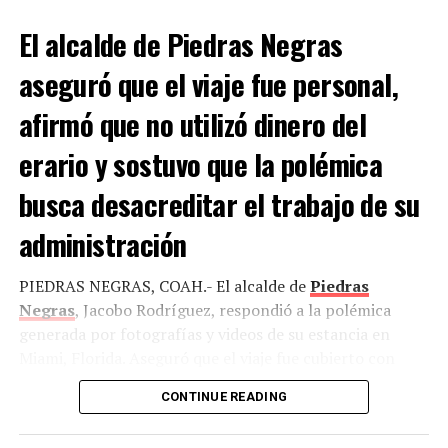
El alcalde de Piedras Negras
aseguró que el viaje fue personal,
afirmó que no utilizó dinero del
erario y sostuvo que la polémica
busca desacreditar el trabajo de su
administración
PIEDRAS NEGRAS, COAH.- El alcalde de
Piedras
Negras
, Jacobo Rodríguez, respondió a la polémica
generada por fotografías y videos de su estancia en
Miami, Florida. Aseguró que el viaje fue cubierto con
recursos propios y negó haber utilizado dinero público
CONTINUE READING
para asistir al partido entre las selecciones de Argentina
y Cabo Verde.