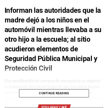
Informan las autoridades que la
madre dejó a los niños en el
automóvil mientras llevaba a su
otro hijo a la escuela; al sitio
acudieron elementos de
Seguridad Pública Municipal y
Protección Civil
Una movilización de cuerpos de emergencia se registró
la mañana de este lunes luego de que dos niños fueran
encontrados solos dentro de un automóvil con los
CONTINUE READING
seguros activados en el estacionamiento del restaurante
Barrocas.
YOU MAY LIKE