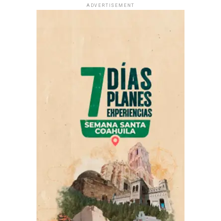
ADVERTISEMENT
El posicionamiento fue emitido durante una transmisión
en vivo realizada la tarde del sábado desde su cuenta
oficial de Facebook. Hasta este domingo, la publicación
acumulaba alrededor de 4.8 mil reacciones, 1.9 mil
comentarios y más de 227 mil reproducciones.
Rodríguez explicó que, antes de viajar a Estados Unidos,
sostuvo una agenda de trabajo en la Ciudad de México.
Señaló que acudió al Instituto Mexicano del Seguro
Social (IMSS) y al Sistema Nacional para el Desarrollo
Integral de la Familia (DIF) para dar seguimiento a
diversos proyectos para Piedras Negras.
Respecto a su viaje a Miami, afirmó que se trató de una
actividad personal y que uno de sus objetivos era
presenciar un partido de Lionel Messi durante la Copa
del Mundo. Reiteró que todos los gastos fueron
cubiertos con dinero propio.