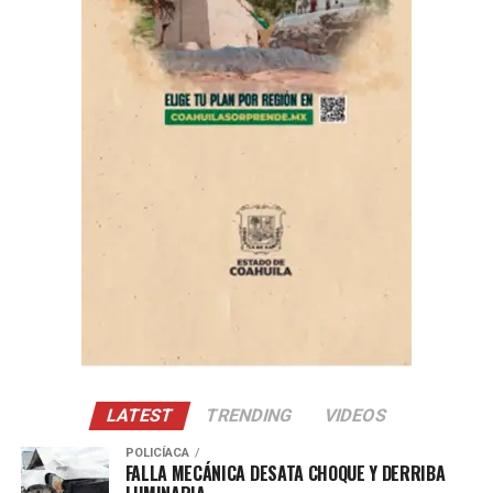
“Fue pagado con recurso propio”, sostuvo el edil. Añadió
que nunca ha cargado gastos personales al
Ayuntamiento y afirmó: “No vivo de la política”.
ADVERTISEMENT
Con Información Tomada de VANGUARDIA
LATEST
TRENDING
VIDEOS
POLICÍACA
FALLA MECÁNICA DESATA CHOQUE Y DERRIBA