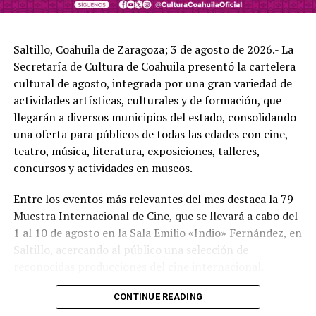
ADVERTISEMENT
Saltillo, Coahuila de Zaragoza; 3 de agosto de 2026.- La
Secretaría de Cultura de Coahuila presentó la cartelera
cultural de agosto, integrada por una gran variedad de
actividades artísticas, culturales y de formación, que
llegarán a diversos municipios del estado, consolidando
una oferta para públicos de todas las edades con cine,
teatro, música, literatura, exposiciones, talleres,
concursos y actividades en museos.
La Secretaria de Cultura Esther Quintana manifestó:
“Quiero reconocer profundamente el esfuerzo, la pasión
Entre los eventos más relevantes del mes destaca la 79
y la dedicación de todas y todos los participantes de esta
Muestra Internacional de Cine, que se llevará a cabo del
edición del PACMyC. Cada propuesta representa el amor
1 al 10 de agosto en la Sala Emilio «Indio» Fernández, en
por sus comunidades, el compromiso con sus raíces y el
Saltillo, acercando al público una selección de
deseo de mantener vivas las expresiones que nos dan
reconocidas producciones del cine internacional.
identidad. Aunque no todos los proyectos pudieron ser
seleccionados en esta ocasión, cada uno de ustedes es
Asimismo, la Secretaría de Cultura mantiene una
CONTINUE READING
parte fundamental de la riqueza cultural de Coahuila y
importante oferta de exposiciones temporales, entre