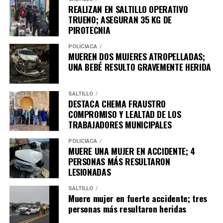
REALIZAN EN SALTILLO OPERATIVO
TRUENO; ASEGURAN 35 KG DE
PIROTECNIA
POLICÍACA
MUEREN DOS MUJERES ATROPELLADAS;
Gangrena, de Eduardo González, un poemario de gran
UNA BEBÉ RESULTO GRAVEMENTE HERIDA
fuerza expresiva que explora temas como la memoria, el
paso del tiempo, la culpa, el silencio y la identidad a
SALTILLO
través de una voz profundamente introspectiva.
DESTACA CHEMA FRAUSTRO
COMPROMISO Y LEALTAD DE LOS
Las y los interesados pueden consultar el catálogo
TRABAJADORES MUNICIPALES
completo de la Biblioteca Virtual ingresando
POLICÍACA
a
https://coahuilacultura.gob.mx/libros-2/,
donde
MUERE UNA MUJER EN ACCIDENTE; 4
encontrarán cientos de títulos disponibles para su
PERSONAS MÁS RESULTARON
lectura o descarga gratuita, organizados por categorías
LESIONADAS
y accesibles en cualquier momento del día.
SALTILLO
Muere mujer en fuerte accidente; tres
El Gobierno del Estado de Coahuila refrenda su
personas más resultaron heridas
compromiso de promover el acceso libre al