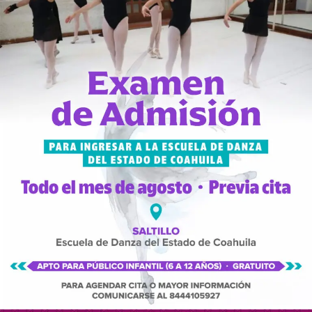
Manuel Díaz Barrón, “Polka Allende, Bicentenario”, de
Allende; Sara Guadalupe Jiménez Rodríguez, “Cultura
Viva, desarrollo cultural”, de Saltillo; Laisa Guadalupe
Galindo Becerra, “Compartiendo Saberes de Títeres
Galini”, de Saltillo; Jesús Alejandro Alvarado de Ávila, “
Voces de las mujeres”, de Torreón; Alma Alicia Mendoza
Padilla, “Latidos del monte: crónica visual de la vida
silvestre”, de Juárez; Ricardo Antonio Aguirre Frutos,
“Voces que caminan: memoria y territorio en el centro
histórico de Saltillo”, de Saltillo; Hugo Ernesto
Belmontes Ramírez con “Voces de misericordia. herencia
del trono” de Torreón; Luis Omar Badillo González,
“Laboratorio de elaboración de alimentos y bebidas a
base de las vainas del mezquite”, de Ramos Arizpe, y
Yadira Soledad Capetillo Tovar, “Tejiendo lazos de paz.
Arte y cultura en comunidad”, de Torreón.