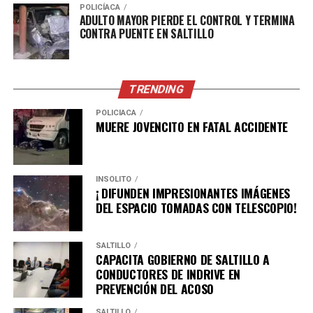
POLICÍACA
ADULTO MAYOR PIERDE EL CONTROL Y TERMINA
Revista Sala de Espera, publicación mensual de
CONTRA PUENTE EN SALTILLO
divulgación cultural y artística editada por la Secretaría
de Cultura de Coahuila, que además de su versión
impresa puede consultarse en formato digital junto con
TRENDING
ediciones anteriores y otros materiales editoriales.
POLICÍACA
101 cosas que aprendí de la narrativa, de Gerardo
MUERE JOVENCITO EN FATAL ACCIDENTE
Segura, obra que reúne la experiencia de dos décadas del
autor como coordinador de talleres de creación literaria
y ofrece herramientas y reflexiones para quienes desean
INSÓLITO
¡ DIFUNDEN IMPRESIONANTES IMÁGENES
adentrarse en el oficio de escribir.
DEL ESPACIO TOMADAS CON TELESCOPIO!
ADVERTISEMENT
SALTILLO
CAPACITA GOBIERNO DE SALTILLO A
CONDUCTORES DE INDRIVE EN
PREVENCIÓN DEL ACOSO
SALTILLO