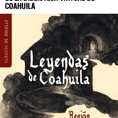
COAHUILA
familia, además de las exposiciones vigentes que pueden
visitarse de martes a domingo con entrada
completamente gratuita. Invitamos a las y los
coahuilenses a aprovechar esta oportunidad para
conocer nuestro patrimonio, disfrutar del arte y vivir
experiencias culturales durante todo el mes.»
También se puede realizar a través del portal de
internet oficial del Ayuntamiento de
Asimismo, informó que durante todo agosto continúan
Saltillo,
www.saltillo.gob.mx
, disponible las 24 horas.
los exámenes de admisión para la Escuela de Danza del
Estado de Coahuila, dirigidos a niñas y niños de entre 6 y
Quienes aspiren o sean personas propuestas como
12 años interesados en formar parte de esta institución
candidatas podrán ser inscritas en la categoría en vida.
formativa.
Los requisitos para poder ser inscritos en la
convocatoria son: tener nacionalidad mexicana; haber
ADVERTISEMENT
nacido en Saltillo o residir en él por lo menos cinco años
ininterrumpidos a la fecha de expedición de la presente
convocatoria; no haber recibido la Presea Manuel
Acuña; y contar con una trayectoria destacada o haber