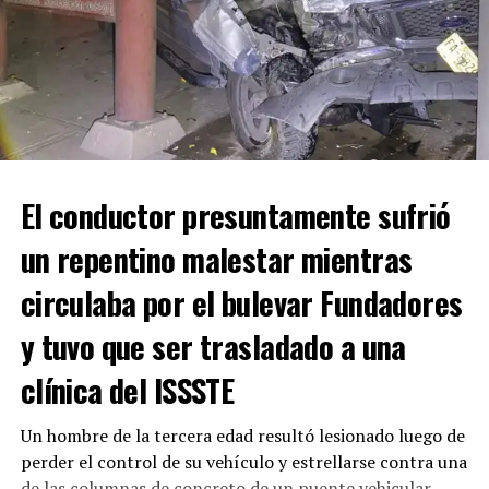
Con Información tomada de EL DIARIO DE COAHUILA
RELATED TOPICS:
UP NEXT
DETIENEN A PROBABLE RESPONSABLE DE HOMICIDIO EN
MIRASIERRA
El conductor presuntamente sufrió
DON'T MISS
MUERE MUJER REPENTINAMENTE EN LABORATORIO DE
un repentino malestar mientras
SALTILLO
circulaba por el bulevar Fundadores
y tuvo que ser trasladado a una
clínica del ISSSTE
Un hombre de la tercera edad resultó lesionado luego de
perder el control de su vehículo y estrellarse contra una
de las columnas de concreto de un puente vehicular,