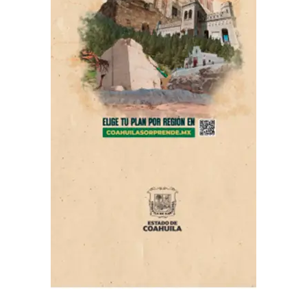
construcción de vías ferroviarias. Asimismo, señalaron
que padecía problemas cardíacos y que tenía prescrito
un tratamiento médico, además de la recomendación de
acudir periódicamente con un cardiólogo; sin embargo,
presuntamente había dejado de atender dichas
indicaciones.
ADVERTISEMENT
Con Información Tomada de VANGUARDIA