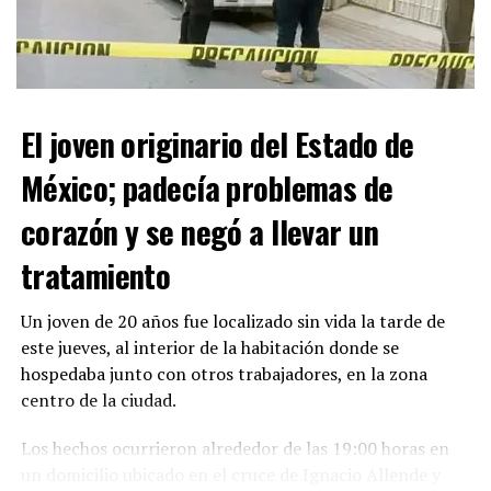
El joven originario del Estado de
México; padecía problemas de
corazón y se negó a llevar un
Con Información Tomada de VANGUARDIA
tratamiento
Un joven de 20 años fue localizado sin vida la tarde de
este jueves, al interior de la habitación donde se
hospedaba junto con otros trabajadores, en la zona
centro de la ciudad.
Los hechos ocurrieron alrededor de las 19:00 horas en
un domicilio ubicado en el cruce de Ignacio Allende y