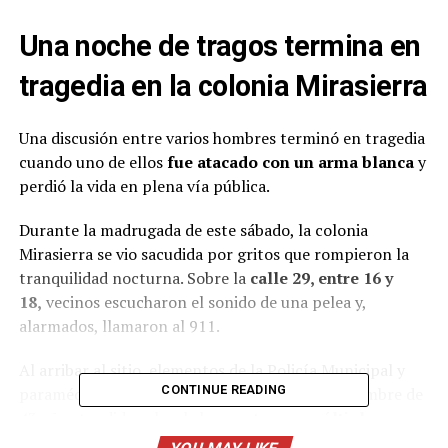
Una noche de tragos termina en
tragedia en la colonia Mirasierra
Una discusión entre varios hombres terminó en tragedia
cuando uno de ellos
fue atacado con un arma blanca
y
perdió la vida en plena vía pública.
Durante la madrugada de este sábado, la colonia
Mirasierra se vio sacudida por gritos que rompieron la
tranquilidad nocturna. Sobre la
calle 29, entre 16 y
18,
vecinos escucharon el sonido de una pelea y,
alarmados, llamaron al 911.
Al arribar al sitio, elementos de la Policía Municipal y
CONTINUE READING
paramédicos de la Cruz Roja localizaron a un hombre de
43 años tendido sobre la banqueta, con
múltiples
heridas provocadas por un arma blanca.