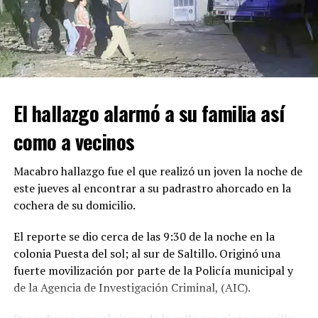
Automovilistas que presenciaron el percance solicitaron
apoyo a través del Sistema de Emergencias 911, por lo
que al lugar acudieron elementos de Tránsito Municipal
y rescatistas de la Secretaría de Salud.
El hallazgo alarmó a su familia así
ADVERTISEMENT
como a vecinos
Macabro hallazgo fue el que realizó un joven la noche de
este jueves al encontrar a su padrastro ahorcado en la
cochera de su domicilio.
El reporte se dio cerca de las 9:30 de la noche en la
colonia Puesta del sol; al sur de Saltillo. Originó una
fuerte movilización por parte de la Policía municipal y
de la Agencia de Investigación Criminal, (AIC).
Con Información Tomada de VANGUARDIA