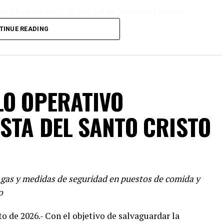
establece un periodo inicial de hasta tres meses
o o adolescente que queda bajo protección
TINUE READING
 por otros tres meses. Sin embargo, señaló que la
nezca durante un periodo prolongado en un centro
ible en un centro asistencial. En este caso, al
LO OPERATIVO
poyo que podrían recibirlo de manera más
ESTA DEL SANTO CRISTO
aló.
VERTISEMENT
e gas y medidas de seguridad en puestos de comida y
o
to de 2026.- Con el objetivo de salvaguardar la