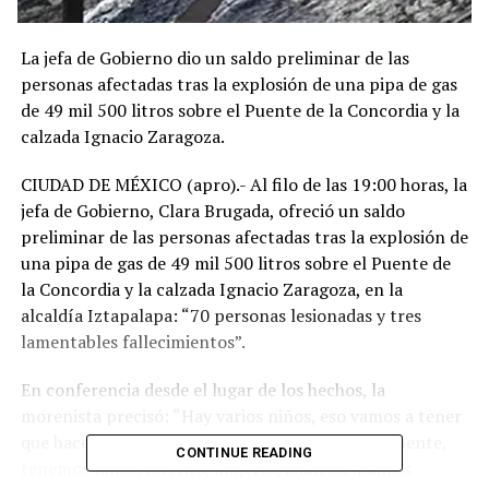
La jefa de Gobierno dio un saldo preliminar de las
personas afectadas tras la explosión de una pipa de gas
de 49 mil 500 litros sobre el Puente de la Concordia y la
calzada Ignacio Zaragoza.
CIUDAD DE MÉXICO (apro).- Al filo de las 19:00 horas, la
jefa de Gobierno, Clara Brugada, ofreció un saldo
preliminar de las personas afectadas tras la explosión de
una pipa de gas de 49 mil 500 litros sobre el Puente de
la Concordia y la calzada Ignacio Zaragoza, en la
alcaldía Iztapalapa: “70 personas lesionadas y tres
lamentables fallecimientos”.
En conferencia desde el lugar de los hechos, la
morenista precisó: “Hay varios niños, eso vamos a tener
que hacer cortes, mayor información posteriormente,
CONTINUE READING
tenemos niños, jóvenes, mujeres, adultos, adultos