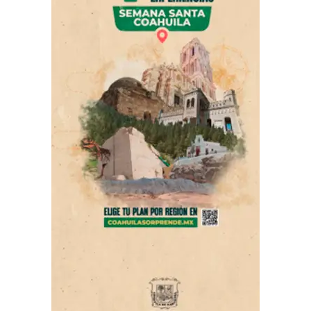
la que reconoció que “las palabras tienen un fuerte
impacto y pueden herir”, aunque insistió en que nunca
tuvo la intención de ofender a las personas de la tercera
edad.
Hasta el momento, no existe información oficial sobre
algún procedimiento para separar del cargo legislativo a
Salvatori o a Palomares, pese a que en redes sociales
circularon cuestionamientos al respecto. Tampoco se ha
precisado si el episodio original del podcast
permanecerá disponible en la plataforma de YouTube,
ni si Palomares continuará participando en otros
proyectos junto con Salvatori.
ADVERTISEMENT