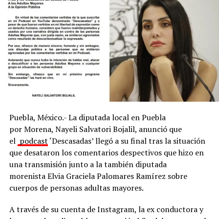
cayetanensis en las muestras recolectadas” en lechugas
procedentes de una empacadora en el estado de
Guanajuato.
Con Información Tomada de EXCÉLSIOR
ADVERTISEMENT
Puebla, México.- La diputada local en Puebla
por Morena, Nayeli Salvatori Bojalil, anunció que
el
podcast
‘Descasadas’ llegó a su final tras la situación
que desataron los comentarios despectivos que hizo en
una transmisión junto a la también diputada
morenista Elvia Graciela Palomares Ramírez sobre
cuerpos de personas adultas mayores.
A través de su cuenta de Instagram, la ex conductora y