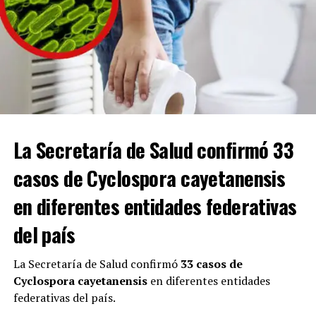
una conferencia en el Departamento de Justicia.
“Esto incluye a miembros del gobierno mexicano que
protegen a los líderes del CJNG de ser entregados a la
justicia y que facilitan el narcotráfico, el lavado de
dinero y la violencia. Las acciones del CJNG han
provocado la muerte de miles de estadounidenses”.
Con Información Tomada de EL HERALDO DE SALTILLO
La Secretaría de Salud confirmó 33
casos de Cyclospora cayetanensis
ADVERTISEMENT
en diferentes entidades federativas
del país
La Secretaría de Salud confirmó
33 casos de
Cyclospora cayetanensis
en diferentes entidades
federativas del país.