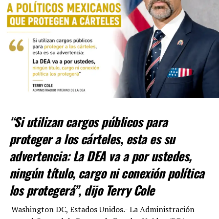
Mientras la mandataria capitalina daba dicho mensaje,
en su cuenta de X publicó la lista mencionada, con los
nombres de los 70 lesionados.
Con Informaciòn tomada de PROCESO
“Si utilizan cargos públicos para
proteger a los cárteles, esta es su
RELATED TOPICS:
advertencia: La DEA va a por ustedes,
UP NEXT
PIPAZO EN LA CONCORDIA: POTROS, REPARTIDORES DE
ningún título, cargo ni conexión política
APPS Y TAXISTAS LLEVAN COMIDA A FAMILIARES DE
LESIONADOS
los protegerá”, dijo Terry Cole
DON'T MISS
Washington DC, Estados Unidos.- La Administración
RESCATAN A 10 JÓVENES RECLUTADOS POR EL NARCO;