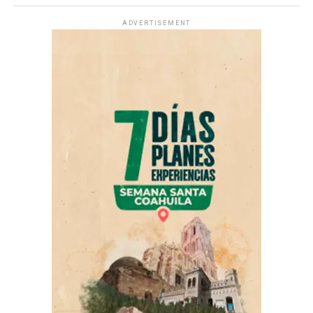
ADVERTISEMENT
ADVERTISEMENT
• Sábado 29 de agosto, “Saraperos por la Juventud”,
en el cual, el Estadio Francisco I. Madero se
transformará en un espacio dedicado al bienestar físico,
mental y emocional.
La Dirección de Medio Ambiente y Desarrollo
Sustentable, a través del Centro de Bienestar de Seres
Sintientes, informó que el horario de atención es de 9:00
de la mañana a 1:00 de la tarde.
La Jornada de Atención para Seres Sintientes estará
vigente esta semana hasta el viernes 7 de agosto.
Para el servicio de esterilización es necesario separar su