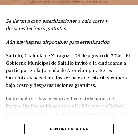
retiro de ramas y troncos secos.
Alameda Zaragoza
Las acciones de mantenimiento de “Aquí Andamos”
• Martes 18 de agosto, sesión del Consejo Municipal
Se llevan a cabo esterilizaciones a bajo costo y
también se extendieron a la plaza pública de la colonia
de la Juventud
desparasitaciones gratuitas
Latinoamericana, ubicada entre las calles Maracaibo,
• Jueves 20 de agosto, “Megacrucero de prevención
Aún hay lugares disponibles para esterilización
Valparaíso y Panamá, donde se realizaron trabajos de
Vial” y el “Concurso de Cortometraje de Seguridad Vial”
limpieza integral, deshierbe y rehabilitación de las áreas
Saltillo, Coahuila de Zaragoza: 04 de agosto de 2026.- El
verdes, con el propósito de recuperar este espacio para
• Viernes 28 de agosto, anuncio de la convocatoria
Gobierno Municipal de Saltillo invitó a la ciudadanía a
la recreación de las familias del sector.
de la beca de movilidad “Aquí Andamos por el Mundo”,
participar en la Jornada de Atención para Seres
con la cual, jóvenes con liderazgo y compromiso social
Sintientes y acceder a los servicios de esterilizaciones a
participen en proyectos de voluntariado internacional.
bajo costo y desparasitaciones gratuitas.
La Jornada se lleva a cabo en las instalaciones del
Parque Urdiñola ubicado sobre Urdiñola entre Rafael
ADVERTISEMENT
González Cepeda y prolongación Ateneo en la colonia
Agua Azul.
CONTINUE READING