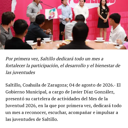
diario de este puente peatonal, además de disminuir el
riego de proliferación de fauna nociva y lugares de
incubación de larvas de mosquito transmisor de
enfermedades.
Aunado a estos trabajos y para ofrecer espacios públicos
limpios y ordenados para la recreación familiar y
convivencia entre vecinos, el Ayuntamiento de Saltillo
Por primera vez, Saltillo dedicará todo un mes a
realizó acciones de limpieza general y deshierbe en
fortalecer la participación, el desarrollo y el bienestar de
plazas públicas por toda la ciudad.
las juventudes
Como ejemplo de esto, brigadas municipales
Saltillo, Coahuila de Zaragoza; 04 de agosto de 2026.- El
intervinieron en la plaza pública de la colonia Hacienda
Gobierno Municipal, a cargo de Javier Díaz González,
el Cortijo, entre las calles Charro y Estribo, al sur de
presentó su cartelera de actividades del Mes de la
Saltillo.
Juventud 2026, en la que por primera vez, dedicará todo
un mes a reconocer, escuchar, acompañar e impulsar a
Además, cuadrillas de “Aquí Andamos” trabajaron para
las juventudes de Saltillo.
mejorar el espacio público de la colonia Miravalle, que se
ubica entre las calles Rubí y Ópalo, de este mismo sector