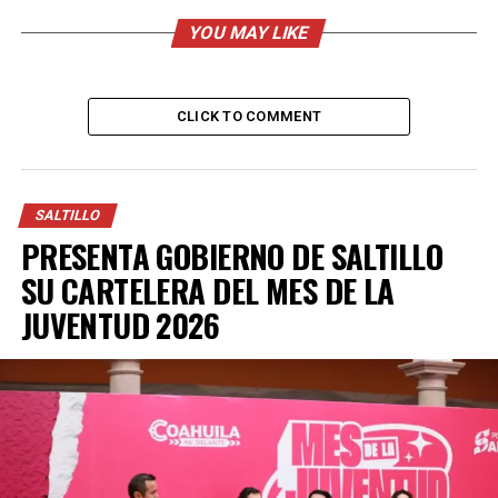
eliminó la basura acumulada, así como escombro y
desechos orgánicos en el puente peatonal que une a las
YOU MAY LIKE
y los habitantes de las colonias Villa Universidad y La
Madrid, así como del arroyo que atraviesa ambas
colonias.
CLICK TO COMMENT
ADVERTISEMENT
SALTILLO
PRESENTA GOBIERNO DE SALTILLO
SU CARTELERA DEL MES DE LA
JUVENTUD 2026
Estas acciones realizadas a través del programa “Aquí
Andamos”, tienen como objetivo incrementar la
seguridad de las familias saltillenses que hacen uso