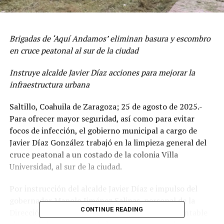
Brigadas de ‘Aquí Andamos’ eliminan basura y escombro
en cruce peatonal al sur de la ciudad
Instruye alcalde Javier Díaz acciones para mejorar la
infraestructura urbana
Saltillo, Coahuila de Zaragoza; 25 de agosto de 2025.-
Para ofrecer mayor seguridad, así como para evitar
focos de infección, el gobierno municipal a cargo de
Javier Díaz González trabajó en la limpieza general del
cruce peatonal a un costado de la colonia Villa
Universidad, al sur de la ciudad.
Por instrucción del alcalde Javier Díaz e impulso del
gobernador Manolo Jiménez Salinas, personal de la
CONTINUE READING
Dirección de Medio Ambiente y Desarrollo Sustentable