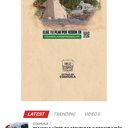
lugar en el teléfono 844-881-97-35 y tiene un costo de
recuperación de 203 pesos.
Es necesario llevar a los seres sintientes con 8 horas de
ayuno (sin agua ni alimentos). En el caso de gatos llevar
transportadora y cobija, y de los perros correa y cobija.
Cabe destacar que no incluye los medicamentos
postoperatorios.
ADVERTISEMENT
LATEST
TRENDING
VIDEOS
COAHUILA